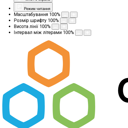
Режим читання
Масштабування
100
%
Розмір шрифту
100
%
Висота лінії
100
%
Інтервал між літерами
100
%