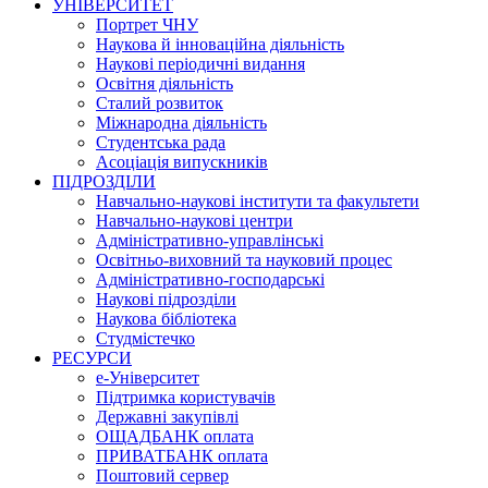
УНІВЕРСИТЕТ
Портрет ЧНУ
Наукова й інноваційна діяльність
Наукові періодичні видання
Освітня діяльність
Сталий розвиток
Міжнародна діяльність
Студентська рада
Асоціація випускників
ПІДРОЗДІЛИ
Навчально-наукові інститути та факультети
Навчально-наукові центри
Адміністративно-управлінські
Освітньо-виховний та науковий процес
Адміністративно-господарські
Наукові підрозділи
Наукова бібліотека
Студмістечко
РЕСУРСИ
е-Університет
Підтримка користувачів
Державні закупівлі
ОЩАДБАНК оплата
ПРИВАТБАНК оплата
Поштовий сервер