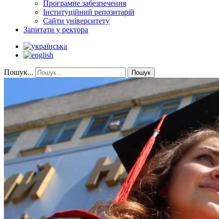
Програмне забезпечення
Інституційний репозитарій
Сайти університету
Запитати у ректора
Пошук...
Пошук