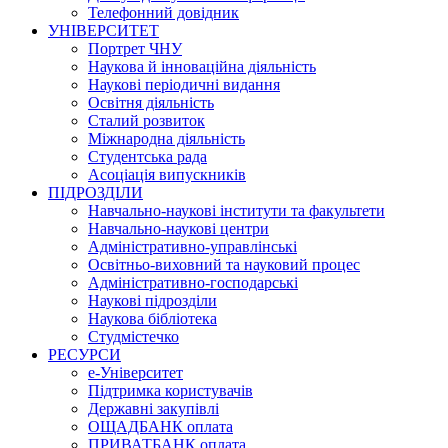
Телефонний довідник
УНІВЕРСИТЕТ
Портрет ЧНУ
Наукова й інноваційна діяльність
Наукові періодичні видання
Освітня діяльність
Сталий розвиток
Міжнародна діяльність
Студентська рада
Асоціація випускників
ПІДРОЗДІЛИ
Навчально-наукові інститути та факультети
Навчально-наукові центри
Адміністративно-управлінські
Освітньо-виховний та науковий процес
Адміністративно-господарські
Наукові підрозділи
Наукова бібліотека
Студмістечко
РЕСУРСИ
е-Університет
Підтримка користувачів
Державні закупівлі
ОЩАДБАНК оплата
ПРИВАТБАНК оплата