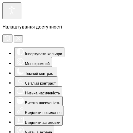
Налаштування доступності
Інвертувати кольори
Монохромний
Темний контраст
Світлий контраст
Низька насиченість
Висока насиченість
Виділити посилання
Виділити заголовки
Читач з екрана