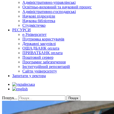
Адміністративно-управлінські
Освітньо-виховний та науковий процес
Адміністративно-господарські
Наукові підрозділи
Наукова бібліотека
Студмістечко
РЕСУРСИ
е-Університет
Підтримка користувачів
Державні закупівлі
ОЩАДБАНК оплата
ПРИВАТБАНК оплата
Поштовий сервер
Програмне забезпечення
Інституційний репозитарій
Сайти університету
Запитати у ректора
Пошук...
Пошук