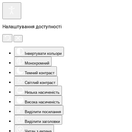
Налаштування доступності
Інвертувати кольори
Монохромний
Темний контраст
Світлий контраст
Низька насиченість
Висока насиченість
Виділити посилання
Виділити заголовки
Читач з екрана