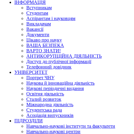
ІНФОРМАЦІЯ
Вступникам
Студентам
Аспірантам і науковцям
Викладачам
Вакансії
Документи
Цікаво про науку
ВАША БЕЗПЕКА
ВАРТО ЗНАТИ!
АНТИКОРУПЦІЙНА ДІЯЛЬНІСТЬ
Доступ до публічної інформації
Телефонний довідник
УНІВЕРСИТЕТ
Портрет ЧНУ
Наукова й інноваційна діяльність
Наукові періодичні видання
Освітня діяльність
Сталий розвиток
Міжнародна діяльність
Студентська рада
Асоціація випускників
ПІДРОЗДІЛИ
Навчально-наукові інститути та факультети
Навчально-наукові центри