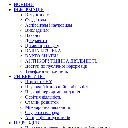
НОВИНИ
ІНФОРМАЦІЯ
Вступникам
Студентам
Аспірантам і науковцям
Викладачам
Вакансії
Документи
Цікаво про науку
ВАША БЕЗПЕКА
ВАРТО ЗНАТИ!
АНТИКОРУПЦІЙНА ДІЯЛЬНІСТЬ
Доступ до публічної інформації
Телефонний довідник
УНІВЕРСИТЕТ
Портрет ЧНУ
Наукова й інноваційна діяльність
Наукові періодичні видання
Освітня діяльність
Сталий розвиток
Міжнародна діяльність
Студентська рада
Асоціація випускників
ПІДРОЗДІЛИ
Навчально-наукові інститути та факультети