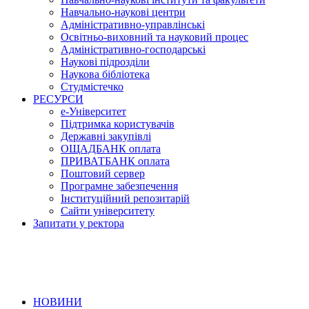
Навчально-наукові центри
Адміністративно-управлінські
Освітньо-виховний та науковий процес
Адміністративно-господарські
Наукові підрозділи
Наукова бібліотека
Студмістечко
РЕСУРСИ
е-Університет
Підтримка користувачів
Державні закупівлі
ОЩАДБАНК оплата
ПРИВАТБАНК оплата
Поштовий сервер
Програмне забезпечення
Інституційний репозитарій
Сайти університету
Запитати у ректора
НОВИНИ