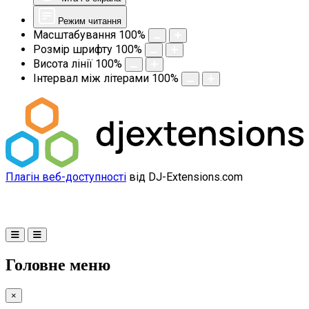
Режим читання
Масштабування
100
%
Розмір шрифту
100
%
Висота лінії
100
%
Інтервал між літерами
100
%
Плагін веб-доступності
від DJ-Extensions.com
Головне меню
×