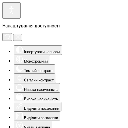
Налаштування доступності
Інвертувати кольори
Монохромний
Темний контраст
Світлий контраст
Низька насиченість
Висока насиченість
Виділити посилання
Виділити заголовки
Читач з екрана