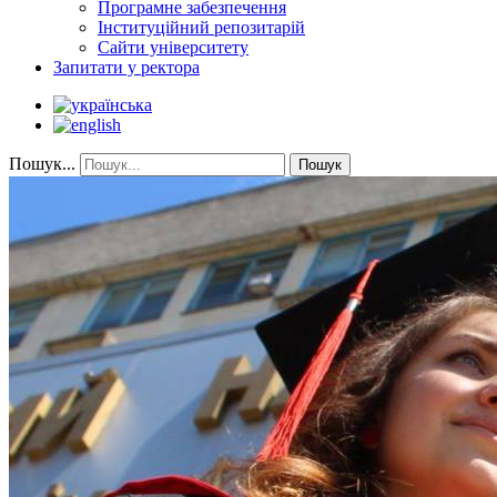
Програмне забезпечення
Інституційний репозитарій
Сайти університету
Запитати у ректора
Пошук...
Пошук