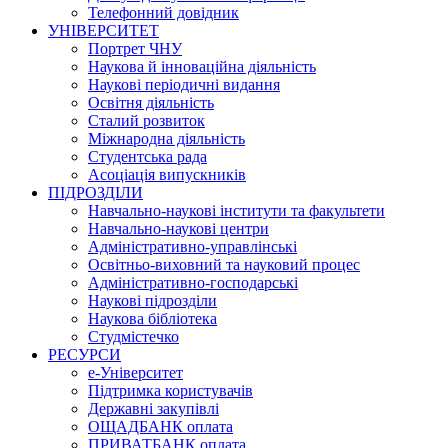
Телефонний довідник
УНІВЕРСИТЕТ
Портрет ЧНУ
Наукова й інноваційна діяльність
Наукові періодичні видання
Освітня діяльність
Сталий розвиток
Міжнародна діяльність
Студентська рада
Асоціація випускників
ПІДРОЗДІЛИ
Навчально-наукові інститути та факультети
Навчально-наукові центри
Адміністративно-управлінські
Освітньо-виховний та науковий процес
Адміністративно-господарські
Наукові підрозділи
Наукова бібліотека
Студмістечко
РЕСУРСИ
е-Університет
Підтримка користувачів
Державні закупівлі
ОЩАДБАНК оплата
ПРИВАТБАНК оплата