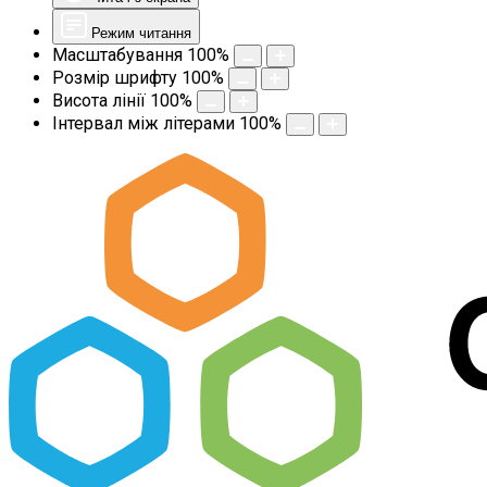
Режим читання
Масштабування
100
%
Розмір шрифту
100
%
Висота лінії
100
%
Інтервал між літерами
100
%