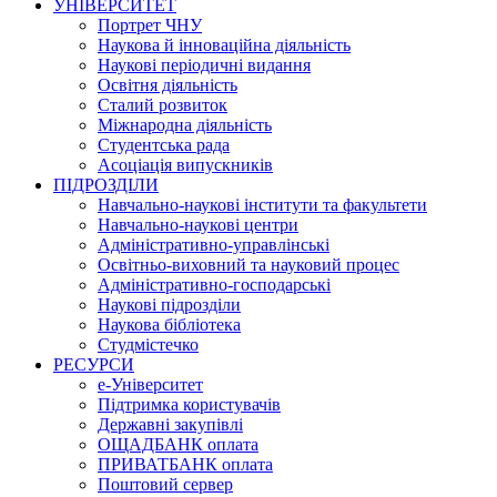
УНІВЕРСИТЕТ
Портрет ЧНУ
Наукова й інноваційна діяльність
Наукові періодичні видання
Освітня діяльність
Сталий розвиток
Міжнародна діяльність
Студентська рада
Асоціація випускників
ПІДРОЗДІЛИ
Навчально-наукові інститути та факультети
Навчально-наукові центри
Адміністративно-управлінські
Освітньо-виховний та науковий процес
Адміністративно-господарські
Наукові підрозділи
Наукова бібліотека
Студмістечко
РЕСУРСИ
е-Університет
Підтримка користувачів
Державні закупівлі
ОЩАДБАНК оплата
ПРИВАТБАНК оплата
Поштовий сервер