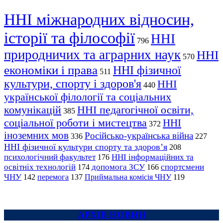
ННІ міжнародних відносин,
історії та філософії
ННІ
796
природничих та аграрних наук
ННІ
570
економіки і права
ННІ фізичної
511
культури, спорту і здоров'я
ННІ
440
української філології та соціальних
комунікацій
ННІ педагогічної освіти,
385
соціальної роботи і мистецтва
ННІ
372
іноземних мов
Російсько-українська війна
336
227
ННІ фізичної культури спорту та здоров’я
208
психологічний факультет
ННІ інформаційних та
176
освітніх технологій
допомога ЗСУ
спортсмени
174
166
ЧНУ
перемога
142
137
Приймальна комісія ЧНУ
119
АРХІВ НОВИН