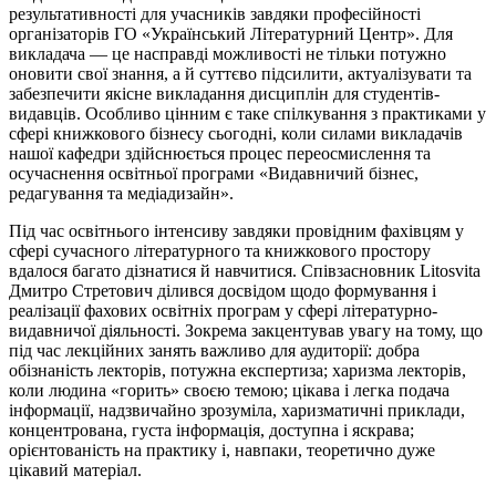
результативності для учасників завдяки професійності
організаторів ГО «Український Літературний Центр». Для
викладача — це насправді можливості не тільки потужно
оновити свої знання, а й суттєво підсилити, актуалізувати та
забезпечити якісне викладання дисциплін для студентів-
видавців. Особливо цінним є таке спілкування з практиками у
сфері книжкового бізнесу сьогодні, коли силами викладачів
нашої кафедри здійснюється процес переосмислення та
осучаснення освітньої програми «Видавничий бізнес,
редагування та медіадизайн».
Під час освітнього інтенсиву завдяки провідним фахівцям у
сфері сучасного літературного та книжкового простору
вдалося багато дізнатися й навчитися. Співзасновник Litosvita
Дмитро Стретович ділився досвідом щодо формування і
реалізації фахових освітніх програм у сфері літературно-
видавничої діяльності. Зокрема закцентував увагу на тому, що
під час лекційних занять важливо для аудиторії: добра
обізнаність лекторів, потужна експертиза; харизма лекторів,
коли людина «горить» своєю темою; цікава і легка подача
інформації, надзвичайно зрозуміла, харизматичні приклади,
концентрована, густа інформація, доступна і яскрава;
орієнтованість на практику і, навпаки, теоретично дуже
цікавий матеріал.