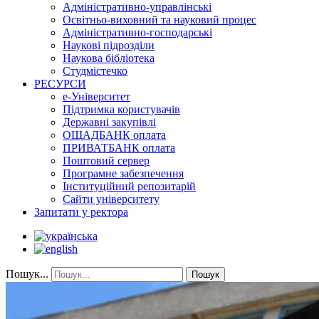
Адміністративно-управлінські
Освітньо-виховний та науковий процес
Адміністративно-господарські
Наукові підрозділи
Наукова бібліотека
Студмістечко
РЕСУРСИ
е-Університет
Підтримка користувачів
Державні закупівлі
ОЩАДБАНК оплата
ПРИВАТБАНК оплата
Поштовий сервер
Програмне забезпечення
Інституційний репозитарій
Сайти університету
Запитати у ректора
Пошук...
Пошук