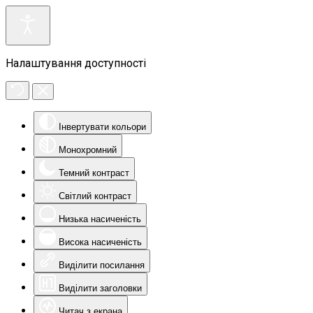
Налаштування доступності
Інвертувати кольори
Монохромний
Темний контраст
Світлий контраст
Низька насиченість
Висока насиченість
Виділити посилання
Виділити заголовки
Читач з екрана