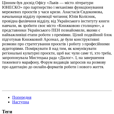
Цінним був досвід Офісу «Львів — місто літератури
ЮНЕСКО» про партнерство і механізми функціонування
мережевих проєктів у часи кризи. Анастасія Євдокимова,
начальниця відділу промоції читання; Юлія Колісник,
провідна фахівчиня відділу, від Українського інституту книги
навчали, як зробити своє місто «Книжковою столицею», а
представники Українського ПЕН познайомили, якими є
найважливіші етапи роботи з преміями. Цілий подвійний блок
підготував Книжковий Арсенал, де були конструктивні
розмови про стратегування проєктів і роботу з професійними
аудиторіями. Поміркувати й над тим, як комунікувати
регіональні культурні проєкти, щоб вас чули саме ті, хто треба,
запропонувала Мистецька рада «Діалог». І, на завершення
тижневого марафону, Форум видавців запросив на розмову
про адаптацію до онлайн-форматів роботи і нового життя.
Попередня
Наступна
Теги