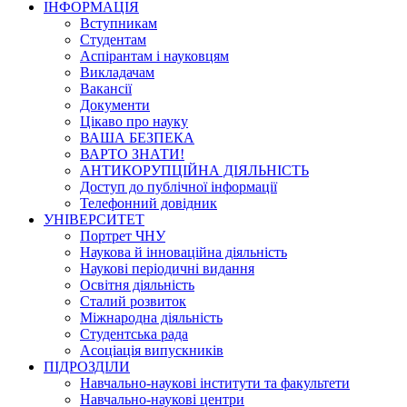
ІНФОРМАЦІЯ
Вступникам
Студентам
Аспірантам і науковцям
Викладачам
Вакансії
Документи
Цікаво про науку
ВАША БЕЗПЕКА
ВАРТО ЗНАТИ!
АНТИКОРУПЦІЙНА ДІЯЛЬНІСТЬ
Доступ до публічної інформації
Телефонний довідник
УНІВЕРСИТЕТ
Портрет ЧНУ
Наукова й інноваційна діяльність
Наукові періодичні видання
Освітня діяльність
Сталий розвиток
Міжнародна діяльність
Студентська рада
Асоціація випускників
ПІДРОЗДІЛИ
Навчально-наукові інститути та факультети
Навчально-наукові центри