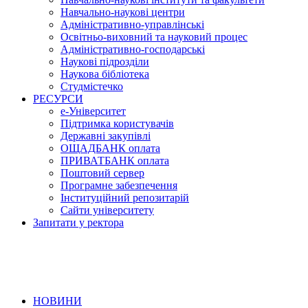
Навчально-наукові центри
Адміністративно-управлінські
Освітньо-виховний та науковий процес
Адміністративно-господарські
Наукові підрозділи
Наукова бібліотека
Студмістечко
РЕСУРСИ
е-Університет
Підтримка користувачів
Державні закупівлі
ОЩАДБАНК оплата
ПРИВАТБАНК оплата
Поштовий сервер
Програмне забезпечення
Інституційний репозитарій
Сайти університету
Запитати у ректора
НОВИНИ