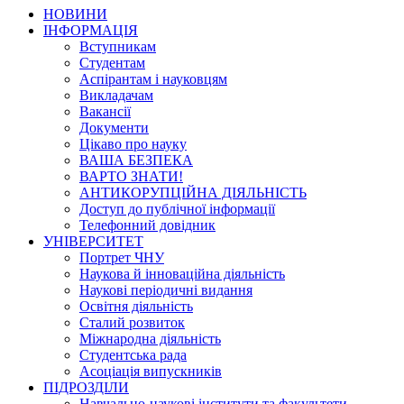
НОВИНИ
ІНФОРМАЦІЯ
Вступникам
Студентам
Аспірантам і науковцям
Викладачам
Вакансії
Документи
Цікаво про науку
ВАША БЕЗПЕКА
ВАРТО ЗНАТИ!
АНТИКОРУПЦІЙНА ДІЯЛЬНІСТЬ
Доступ до публічної інформації
Телефонний довідник
УНІВЕРСИТЕТ
Портрет ЧНУ
Наукова й інноваційна діяльність
Наукові періодичні видання
Освітня діяльність
Сталий розвиток
Міжнародна діяльність
Студентська рада
Асоціація випускників
ПІДРОЗДІЛИ
Навчально-наукові інститути та факультети