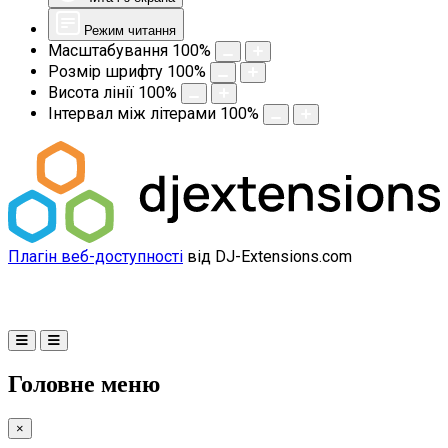
Режим читання
Масштабування
100
%
Розмір шрифту
100
%
Висота лінії
100
%
Інтервал між літерами
100
%
Плагін веб-доступності
від DJ-Extensions.com
Головне меню
×