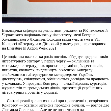
Викладачка кафедри журналістики, реклами та PR-технологій
Черкаського національного університету імені Богдана
Хмельницького Людмила Солодка взяла участь уже в VII
Конгресі «Література в Дії», який у цьому році перетворився
на Literature In Action Week 2021.
Це подія, яка вже кілька років поспіль об’єднує представників
літературного сектору, у першу чергу — очільників та
менеджерів літературних проєктів, організацій, фестивалів,
ініціатив, бібліотек, видавництв. Учасники Конгресу
знайомляться з літературними менеджерами України,
дискутують, спілкуються, обмінюються досвідом та працюють
у командах. У програмі Конгресу — лекції відомих кураторів,
журналістів та громадських діячів, презентації українських
літературних проєктів у форматі.
— Світові реалії далися взнаки і при проведенні цьогорічного
Конгресу — освітній інтенсив проходив онлайн, — розповідає
Людмила Солодка. — Але це не позначилося на