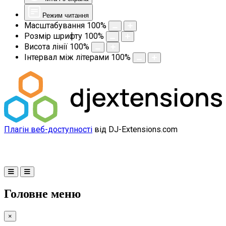
Режим читання
Масштабування
100
%
Розмір шрифту
100
%
Висота лінії
100
%
Інтервал між літерами
100
%
Плагін веб-доступності
від DJ-Extensions.com
Головне меню
×