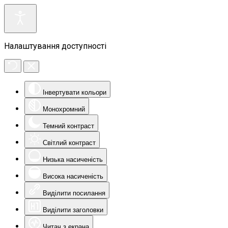
Налаштування доступності
Інвертувати кольори
Монохромний
Темний контраст
Світлий контраст
Низька насиченість
Висока насиченість
Виділити посилання
Виділити заголовки
Читач з екрана