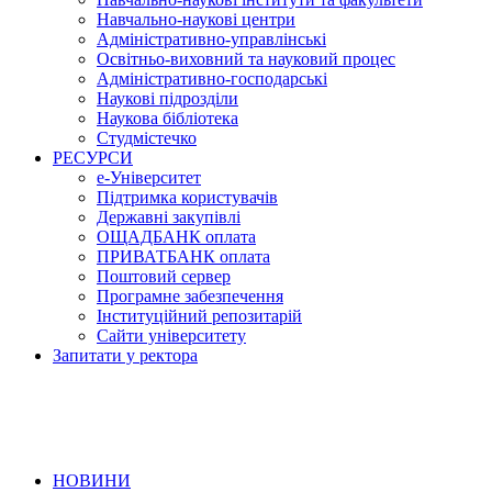
Навчально-наукові центри
Адміністративно-управлінські
Освітньо-виховний та науковий процес
Адміністративно-господарські
Наукові підрозділи
Наукова бібліотека
Студмістечко
РЕСУРСИ
е-Університет
Підтримка користувачів
Державні закупівлі
ОЩАДБАНК оплата
ПРИВАТБАНК оплата
Поштовий сервер
Програмне забезпечення
Інституційний репозитарій
Сайти університету
Запитати у ректора
НОВИНИ