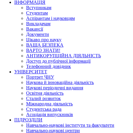
ІНФОРМАЦІЯ
Вступникам
Студентам
Аспірантам і науковцям
Викладачам
Вакансії
Документи
Цікаво про науку
ВАША БЕЗПЕКА
ВАРТО ЗНАТИ!
АНТИКОРУПЦІЙНА ДІЯЛЬНІСТЬ
Доступ до публічної інформації
Телефонний довідник
УНІВЕРСИТЕТ
Портрет ЧНУ
Наукова й інноваційна діяльність
Наукові періодичні видання
Освітня діяльність
Сталий розвиток
Міжнародна діяльність
Студентська рада
Асоціація випускників
ПІДРОЗДІЛИ
Навчально-наукові інститути та факультети
Навчально-наукові центри