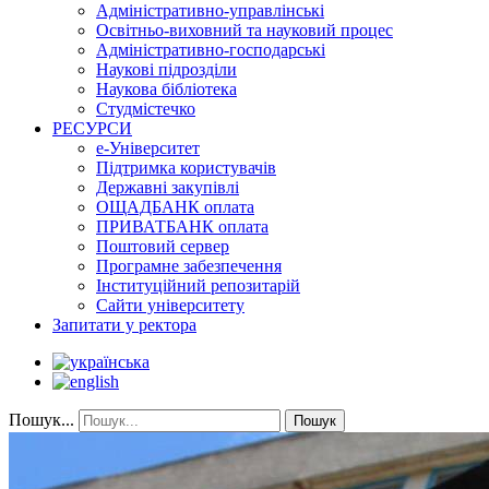
Адміністративно-управлінські
Освітньо-виховний та науковий процес
Адміністративно-господарські
Наукові підрозділи
Наукова бібліотека
Студмістечко
РЕСУРСИ
е-Університет
Підтримка користувачів
Державні закупівлі
ОЩАДБАНК оплата
ПРИВАТБАНК оплата
Поштовий сервер
Програмне забезпечення
Інституційний репозитарій
Сайти університету
Запитати у ректора
Пошук...
Пошук