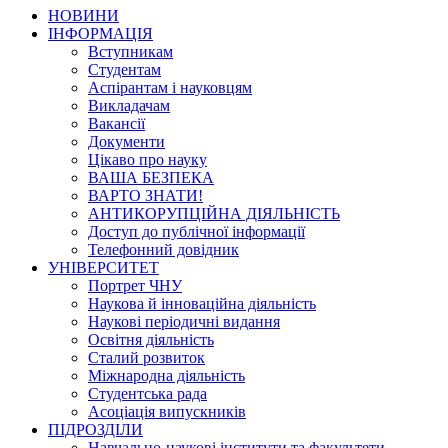
НОВИНИ
ІНФОРМАЦІЯ
Вступникам
Студентам
Аспірантам і науковцям
Викладачам
Вакансії
Документи
Цікаво про науку
ВАША БЕЗПЕКА
ВАРТО ЗНАТИ!
АНТИКОРУПЦІЙНА ДІЯЛЬНІСТЬ
Доступ до публічної інформації
Телефонний довідник
УНІВЕРСИТЕТ
Портрет ЧНУ
Наукова й інноваційна діяльність
Наукові періодичні видання
Освітня діяльність
Сталий розвиток
Міжнародна діяльність
Студентська рада
Асоціація випускників
ПІДРОЗДІЛИ
Навчально-наукові інститути та факультети