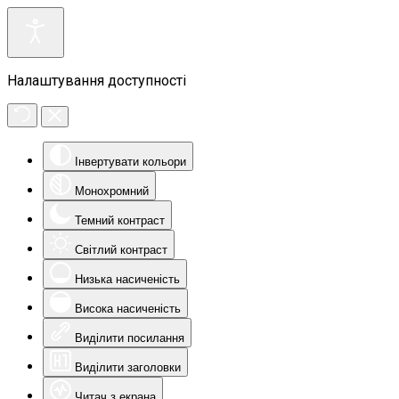
Налаштування доступності
Інвертувати кольори
Монохромний
Темний контраст
Світлий контраст
Низька насиченість
Висока насиченість
Виділити посилання
Виділити заголовки
Читач з екрана