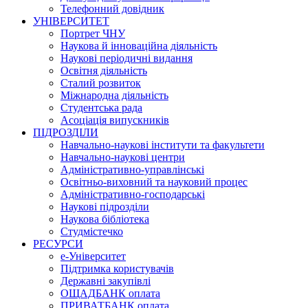
Телефонний довідник
УНІВЕРСИТЕТ
Портрет ЧНУ
Наукова й інноваційна діяльність
Наукові періодичні видання
Освітня діяльність
Сталий розвиток
Міжнародна діяльність
Студентська рада
Асоціація випускників
ПІДРОЗДІЛИ
Навчально-наукові інститути та факультети
Навчально-наукові центри
Адміністративно-управлінські
Освітньо-виховний та науковий процес
Адміністративно-господарські
Наукові підрозділи
Наукова бібліотека
Студмістечко
РЕСУРСИ
е-Університет
Підтримка користувачів
Державні закупівлі
ОЩАДБАНК оплата
ПРИВАТБАНК оплата