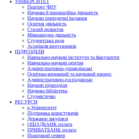
УНІВЕРСИТЕТ
Портрет ЧНУ
Наукова й інноваційна діяльність
Наукові періодичні видання
Освітня діяльність
Сталий розвиток
Міжнародна діяльність
Студентська рада
Асоціація випускників
ПІДРОЗДІЛИ
Навчально-наукові інститути та факультети
Навчально-наукові центри
Адміністративно-управлінські
Освітньо-виховний та науковий процес
Адміністративно-господарські
Наукові підрозділи
Наукова бібліотека
Студмістечко
РЕСУРСИ
е-Університет
Підтримка користувачів
Державні закупівлі
ОЩАДБАНК оплата
ПРИВАТБАНК оплата
Поштовий сервер