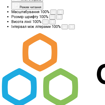
Режим читання
Масштабування
100
%
Розмір шрифту
100
%
Висота лінії
100
%
Інтервал між літерами
100
%