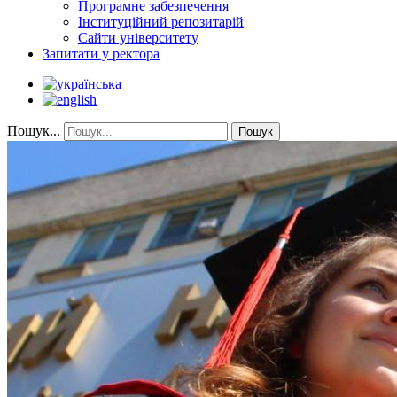
Програмне забезпечення
Інституційний репозитарій
Сайти університету
Запитати у ректора
Пошук...
Пошук