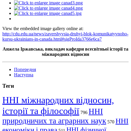
View the embedded image gallery online at:
http://cdu.edu.ua/news/zavershyvsia-druhyi-blok-komunikatyvnoho-
kursu-ukrainians-in-canada.html#sigProIda3766e6ca7
Анжела Іржавська, викладач кафедри всесвітньої історії та
міжнародних відносин
Попередня
Наступна
Теги
ННІ міжнародних відносин,
історії та філософії
ННІ
796
природничих та аграрних наук
ННІ
570
економіки і права
ННІ фізичної
511