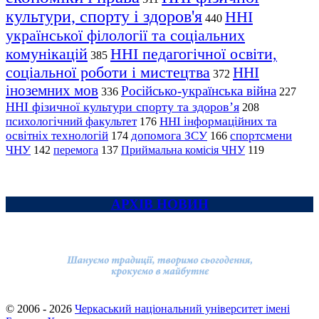
культури, спорту і здоров'я
ННІ
440
української філології та соціальних
комунікацій
ННІ педагогічної освіти,
385
соціальної роботи і мистецтва
ННІ
372
іноземних мов
Російсько-українська війна
336
227
ННІ фізичної культури спорту та здоров’я
208
психологічний факультет
ННІ інформаційних та
176
освітніх технологій
допомога ЗСУ
спортсмени
174
166
ЧНУ
перемога
142
137
Приймальна комісія ЧНУ
119
АРХІВ НОВИН
© 2006 - 2026
Черкаський національний університет імені