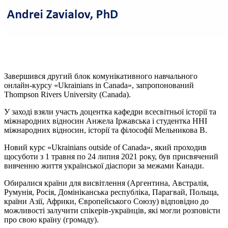
Завершився другий блок комунікативного навчального
онлайн-курсу «Ukrainians in Canada», запропонований
Thompson Rivers University (Canada).
У заході взяли участь доцентка кафедри всесвітньої історії та
міжнародних відносин Анжела Іржавська і студентка ННІ
міжнародних відносин, історії та філософії Мельникова В.
Новий курс «Ukrainians outside of Canada», який проходив
щосуботи з 1 травня по 24 липня 2021 року, був присвячений
вивченню життя української діаспори за межами Канади.
Обиралися країни для висвітлення (Аргентина, Австралія,
Румунія, Росія, Домініканська республіка, Парагвай, Польща,
країни Азії, Африки, Європейського Союзу) відповідно до
можливості залучити спікерів-українців, які могли розповісти
про свою країну (громаду).