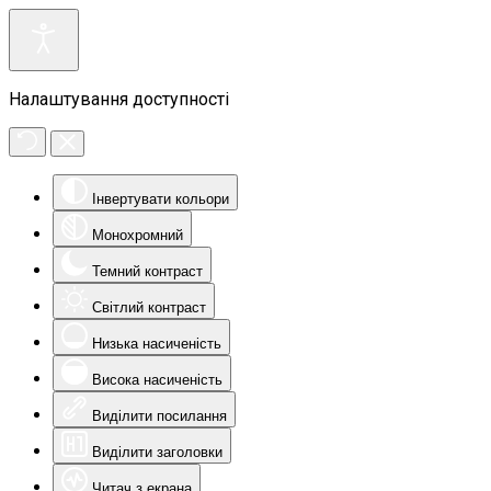
Налаштування доступності
Інвертувати кольори
Монохромний
Темний контраст
Світлий контраст
Низька насиченість
Висока насиченість
Виділити посилання
Виділити заголовки
Читач з екрана