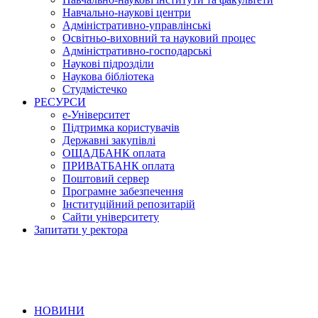
Навчально-наукові центри
Адміністративно-управлінські
Освітньо-виховний та науковий процес
Адміністративно-господарські
Наукові підрозділи
Наукова бібліотека
Студмістечко
РЕСУРСИ
е-Університет
Підтримка користувачів
Державні закупівлі
ОЩАДБАНК оплата
ПРИВАТБАНК оплата
Поштовий сервер
Програмне забезпечення
Інституційний репозитарій
Сайти університету
Запитати у ректора
НОВИНИ