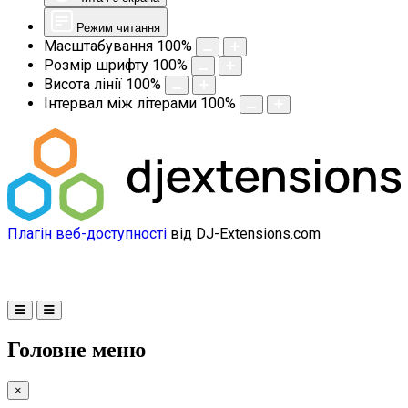
Режим читання
Масштабування
100
%
Розмір шрифту
100
%
Висота лінії
100
%
Інтервал між літерами
100
%
Плагін веб-доступності
від DJ-Extensions.com
Головне меню
×