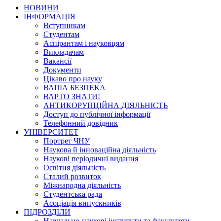
НОВИНИ
ІНФОРМАЦІЯ
Вступникам
Студентам
Аспірантам і науковцям
Викладачам
Вакансії
Документи
Цікаво про науку
ВАША БЕЗПЕКА
ВАРТО ЗНАТИ!
АНТИКОРУПЦІЙНА ДІЯЛЬНІСТЬ
Доступ до публічної інформації
Телефонний довідник
УНІВЕРСИТЕТ
Портрет ЧНУ
Наукова й інноваційна діяльність
Наукові періодичні видання
Освітня діяльність
Сталий розвиток
Міжнародна діяльність
Студентська рада
Асоціація випускників
ПІДРОЗДІЛИ
Навчально-наукові інститути та факультети