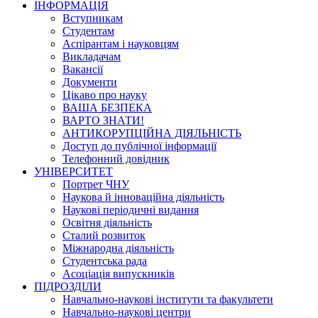
ІНФОРМАЦІЯ
Вступникам
Студентам
Аспірантам і науковцям
Викладачам
Вакансії
Документи
Цікаво про науку
ВАША БЕЗПЕКА
ВАРТО ЗНАТИ!
АНТИКОРУПЦІЙНА ДІЯЛЬНІСТЬ
Доступ до публічної інформації
Телефонний довідник
УНІВЕРСИТЕТ
Портрет ЧНУ
Наукова й інноваційна діяльність
Наукові періодичні видання
Освітня діяльність
Сталий розвиток
Міжнародна діяльність
Студентська рада
Асоціація випускників
ПІДРОЗДІЛИ
Навчально-наукові інститути та факультети
Навчально-наукові центри