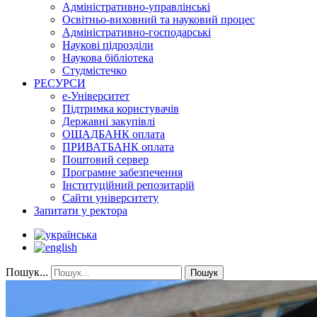
Адміністративно-управлінські
Освітньо-виховний та науковий процес
Адміністративно-господарські
Наукові підрозділи
Наукова бібліотека
Студмістечко
РЕСУРСИ
е-Університет
Підтримка користувачів
Державні закупівлі
ОЩАДБАНК оплата
ПРИВАТБАНК оплата
Поштовий сервер
Програмне забезпечення
Інституційний репозитарій
Сайти університету
Запитати у ректора
Пошук...
Пошук