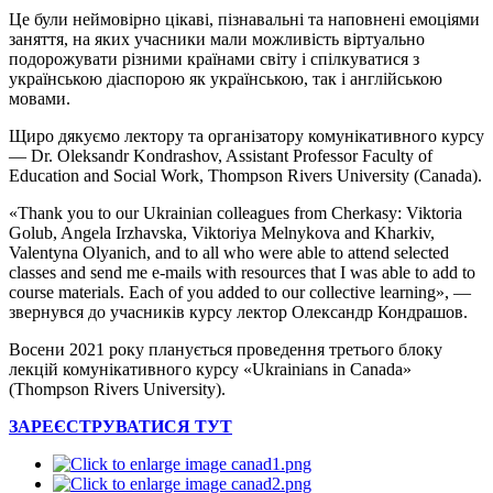
Це були неймовірно цікаві, пізнавальні та наповнені емоціями
заняття, на яких учасники мали можливість віртуально
подорожувати різними країнами світу і спілкуватися з
українською діаспорою як українською, так і англійською
мовами.
Щиро дякуємо лектору та організатору комунікативного курсу
— Dr. Oleksandr Kondrashov, Assistant Professor Faculty of
Education and Social Work, Thompson Rivers University (Canada).
«Thank you to our Ukrainian colleagues from Cherkasy: Viktoria
Golub, Angela Irzhavska, Viktoriya Melnykova and Kharkiv,
Valentyna Olyanich, and to all who were able to attend selected
classes and send me e-mails with resources that I was able to add to
course materials. Each of you added to our collective learning», —
звернувся до учасників курсу лектор Олександр Кондрашов.
Восени 2021 року планується проведення третього блоку
лекцій комунікативного курсу «Ukrainians in Canada»
(Thompson Rivers University).
ЗАРЕЄСТРУВАТИСЯ ТУТ