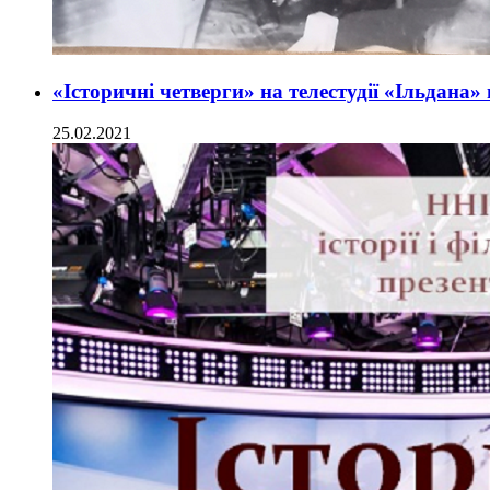
«Історичні четверги» на телестудії «Ільдана»
25.02.2021