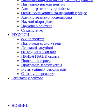
Навчально-наукові центри
Адміністративно-управлінські
Освітньо-виховний та науковий процес
Адміністративно-господарські
Наукові підрозділи
Наукова бібліотека
Студмістечко
РЕСУРСИ
е-Університет
Підтримка користувачів
Державні закупівлі
ОЩАДБАНК оплата
ПРИВАТБАНК оплата
Поштовий сервер
Програмне забезпечення
Інституційний репозитарій
Сайти університету
Запитати у ректора
НОВИНИ