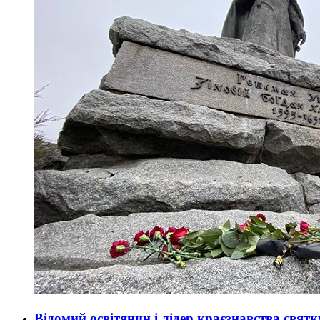
Відомий освітянин і лідер краєзнавства святк