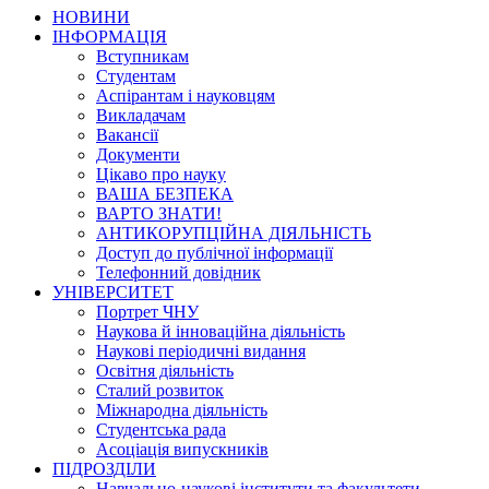
НОВИНИ
ІНФОРМАЦІЯ
Вступникам
Студентам
Аспірантам і науковцям
Викладачам
Вакансії
Документи
Цікаво про науку
ВАША БЕЗПЕКА
ВАРТО ЗНАТИ!
АНТИКОРУПЦІЙНА ДІЯЛЬНІСТЬ
Доступ до публічної інформації
Телефонний довідник
УНІВЕРСИТЕТ
Портрет ЧНУ
Наукова й інноваційна діяльність
Наукові періодичні видання
Освітня діяльність
Сталий розвиток
Міжнародна діяльність
Студентська рада
Асоціація випускників
ПІДРОЗДІЛИ
Навчально-наукові інститути та факультети