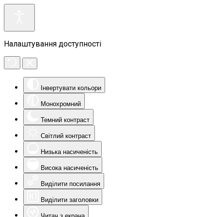
Налаштування доступності
Інвертувати кольори
Монохромний
Темний контраст
Світлий контраст
Низька насиченість
Висока насиченість
Виділити посилання
Виділити заголовки
Читач з екрана