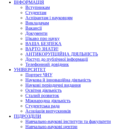
ІНФОРМАЦІЯ
Вступникам
Студентам
Аспірантам і науковцям
Викладачам
Вакансії
Документи
Цікаво про науку
ВАША БЕЗПЕКА
ВАРТО ЗНАТИ!
АНТИКОРУПЦІЙНА ДІЯЛЬНІСТЬ
Доступ до публічної інформації
Телефонний довідник
УНІВЕРСИТЕТ
Портрет ЧНУ
Наукова й інноваційна діяльність
Наукові періодичні видання
Освітня діяльність
Сталий розвиток
Міжнародна діяльність
Студентська рада
Асоціація випускників
ПІДРОЗДІЛИ
Навчально-наукові інститути та факультети
Навчально-наукові центри