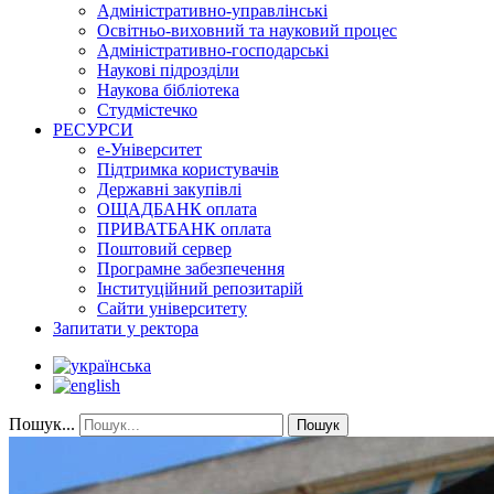
Адміністративно-управлінські
Освітньо-виховний та науковий процес
Адміністративно-господарські
Наукові підрозділи
Наукова бібліотека
Студмістечко
РЕСУРСИ
е-Університет
Підтримка користувачів
Державні закупівлі
ОЩАДБАНК оплата
ПРИВАТБАНК оплата
Поштовий сервер
Програмне забезпечення
Інституційний репозитарій
Сайти університету
Запитати у ректора
Пошук...
Пошук