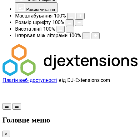
Режим читання
Масштабування
100
%
Розмір шрифту
100
%
Висота лінії
100
%
Інтервал між літерами
100
%
Плагін веб-доступності
від DJ-Extensions.com
Головне меню
×