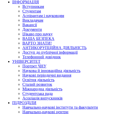
ІНФОРМАЦІЯ
Вступникам
Студентам
Аспірантам і науковцям
Викладачам
Вакансії
Документи
Цікаво про науку
ВАША БЕЗПЕКА
ВАРТО ЗНАТИ!
АНТИКОРУПЦІЙНА ДІЯЛЬНІСТЬ
Доступ до публічної інформації
Телефонний довідник
УНІВЕРСИТЕТ
Портрет ЧНУ
Наукова й інноваційна діяльність
Наукові періодичні видання
Освітня діяльність
Сталий розвиток
Міжнародна діяльність
Студентська рада
Асоціація випускників
ПІДРОЗДІЛИ
Навчально-наукові інститути та факультети
Навчально-наукові центри