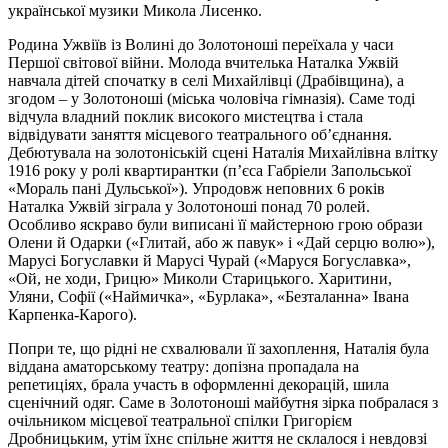
української музики Микола Лисенко.
Родина Ужвіїв із Волині до Золотоноші переїхала у часи
Першої світової війни. Молода вчителька Наталка Ужвій
навчала дітей спочатку в селі Михайлівці (Драбівщина), а
згодом – у Золотоноші (міська чоловіча гімназія). Саме тоді
відчула владний поклик високого мистецтва і стала
відвідувати заняття місцевого театрального об’єднання.
Дебютувала на золотоніській сцені Наталія Михайлівна влітку
1916 року у ролі квартирантки (п’єса Габріели Запольської
«Мораль пані Дульської»). Упродовж неповних 6 років
Наталка Ужвій зіграла у Золотоноші понад 70 ролей.
Особливо яскраво були виписані її майстерною грою образи
Олени й Одарки («Глитай, або ж павук» і «Дай серцю волю»),
Марусі Богуславки й Марусі Чурай («Маруся Богуславка»,
«Ой, не ходи, Грицю» Миколи Старицького. Харитини,
Уляни, Софії («Наймичка», «Бурлака», «Безталанна» Івана
Карпенка-Карого).
Попри те, що рідні не схвалювали її захоплення, Наталія була
віддана аматорському театру: допізна пропадала на
репетиціях, брала участь в оформленні декорацій, шила
сценічний одяг. Саме в Золотоноші майбутня зірка побралася з
очільником місцевої театральної спілки Григорієм
Дробницьким, утім їхнє спільне життя не склалося і невдовзі