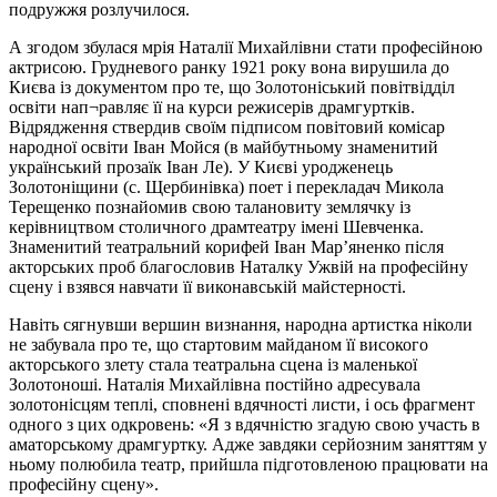
подружжя розлучилося.
А згодом збулася мрія Наталії Михайлівни стати професійною
актрисою. Грудневого ранку 1921 року вона вирушила до
Києва із документом про те, що Золотоніський повітвідділ
освіти нап¬равляє її на курси режисерів драмгуртків.
Відрядження ствердив своїм підписом повітовий комісар
народної освіти Іван Мойся (в майбутньому знаменитий
український прозаїк Іван Ле). У Києві уродженець
Золотоніщини (с. Щербинівка) поет і перекладач Микола
Терещенко познайомив свою талановиту землячку із
керівництвом столичного драмтеатру імені Шевченка.
Знаменитий театральний корифей Іван Мар’яненко після
акторських проб благословив Наталку Ужвій на професійну
сцену і взявся навчати її виконавській майстерності.
Навіть сягнувши вершин визнання, народна артистка ніколи
не забувала про те, що стартовим майданом її високого
акторського злету стала театральна сцена із маленької
Золотоноші. Наталія Михайлівна постійно адресувала
золотонісцям теплі, сповнені вдячності листи, і ось фрагмент
одного з цих одкровень: «Я з вдячністю згадую свою участь в
аматорському драмгуртку. Адже завдяки серйозним заняттям у
ньому полюбила театр, прийшла підготовленою працювати на
професійну сцену».