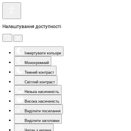
Налаштування доступності
Інвертувати кольори
Монохромний
Темний контраст
Світлий контраст
Низька насиченість
Висока насиченість
Виділити посилання
Виділити заголовки
Читач з екрана