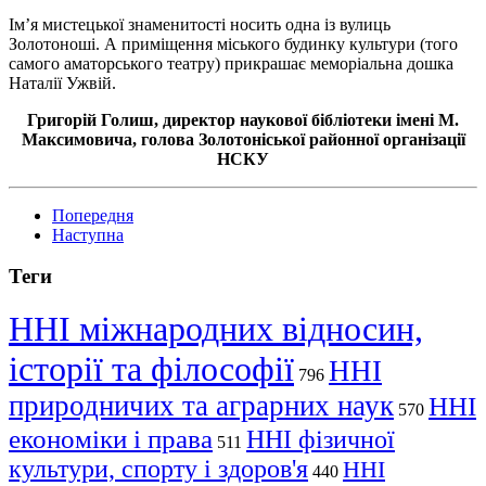
Ім’я мистецької знаменитості носить одна із вулиць
Золотоноші. А приміщення міського будинку культури (того
самого аматорського театру) прикрашає меморіальна дошка
Наталії Ужвій.
Григорій Голиш, директор наукової бібліотеки імені М.
Максимовича, голова Золотоніської районної організації
НСКУ
Попередня
Наступна
Теги
ННІ міжнародних відносин,
історії та філософії
ННІ
796
природничих та аграрних наук
ННІ
570
економіки і права
ННІ фізичної
511
культури, спорту і здоров'я
ННІ
440