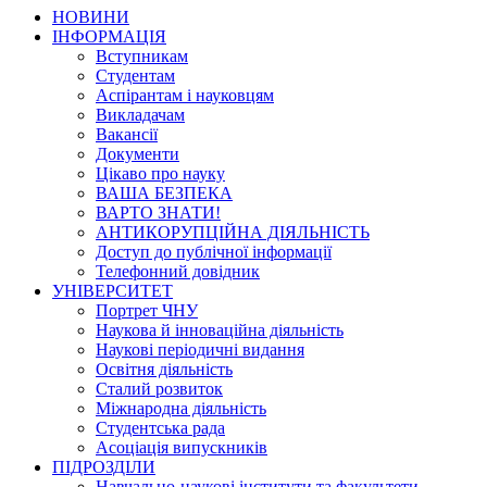
НОВИНИ
ІНФОРМАЦІЯ
Вступникам
Студентам
Аспірантам і науковцям
Викладачам
Вакансії
Документи
Цікаво про науку
ВАША БЕЗПЕКА
ВАРТО ЗНАТИ!
АНТИКОРУПЦІЙНА ДІЯЛЬНІСТЬ
Доступ до публічної інформації
Телефонний довідник
УНІВЕРСИТЕТ
Портрет ЧНУ
Наукова й інноваційна діяльність
Наукові періодичні видання
Освітня діяльність
Сталий розвиток
Міжнародна діяльність
Студентська рада
Асоціація випускників
ПІДРОЗДІЛИ
Навчально-наукові інститути та факультети