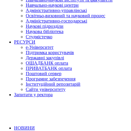
Навчально-наукові центри
Адміністративно-управлінські
Освітньо-виховний та науковий процес
Адміністративно-господарські
Наукові підрозділи
Наукова бібліотека
Студмістечко
РЕСУРСИ
е-Університет
Підтримка користувачів
Державні закупівлі
ОЩАДБАНК оплата
ПРИВАТБАНК оплата
Поштовий сервер
Програмне забезпечення
Інституційний репозитарій
Сайти університету
Запитати у ректора
НОВИНИ