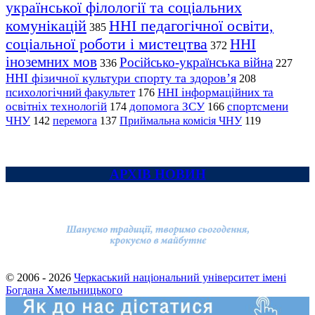
української філології та соціальних
комунікацій
ННІ педагогічної освіти,
385
соціальної роботи і мистецтва
ННІ
372
іноземних мов
Російсько-українська війна
336
227
ННІ фізичної культури спорту та здоров’я
208
психологічний факультет
ННІ інформаційних та
176
освітніх технологій
допомога ЗСУ
спортсмени
174
166
ЧНУ
перемога
142
137
Приймальна комісія ЧНУ
119
АРХІВ НОВИН
© 2006 - 2026
Черкаський національний університет імені
Богдана Хмельницького