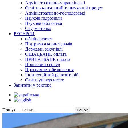
Адміністративно-управлінські
Освітньо-виховний та науковий процес
Адміністративно-господарські
Наукові підрозділи
Наукова бібліотека
Студмістечко
РЕСУРСИ
е-Університет
Підтримка користувачів
Державні закупівлі
ОЩАДБАНК оплата
ПРИВАТБАНК оплата
Поштовий сервер
Програмне забезпечення
Інституційний репозитарій
Сайти університету
Запитати у ректора
Пошук...
Пошук