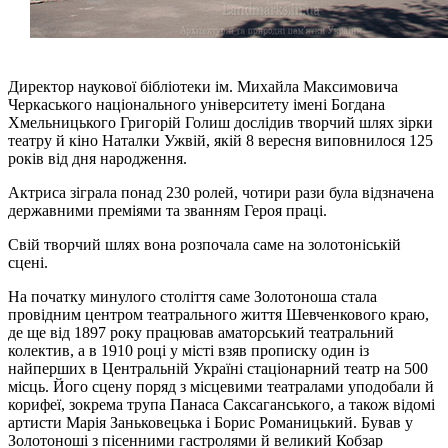
Директор наукової бібліотеки ім. Михайла Максимовича
Черкаського національного університету імені Богдана
Хмельницького Григорій Голиш дослідив творчий шлях зірки
театру й кіно Наталки Ужвій, якій 8 вересня виповнилося 125
років від дня народження.
Актриса зіграла понад 230 ролей, чотири рази була відзначена
державними преміями та званням Героя праці.
Свій творчий шлях вона розпочала саме на золотоніській
сцені.
На початку минулого століття саме Золотоноша стала
провідним центром театрального життя Шевченкового краю,
де ще від 1897 року працював аматорський театральний
колектив, а в 1910 році у місті взяв прописку один із
найперших в Центральній Україні стаціонарний театр на 500
місць. Його сцену поряд з місцевими театралами уподобали й
корифеї, зокрема трупа Панаса Саксаганського, а також відомі
артисти Марія Заньковецька і Борис Романицький. Бував у
Золотоноші з пісенними гастролями й великий Кобзар