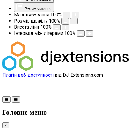
Режим читання
Масштабування
100
%
Розмір шрифту
100
%
Висота лінії
100
%
Інтервал між літерами
100
%
Плагін веб-доступності
від DJ-Extensions.com
Головне меню
×