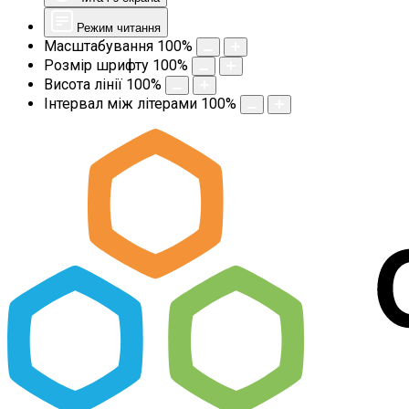
Режим читання
Масштабування
100
%
Розмір шрифту
100
%
Висота лінії
100
%
Інтервал між літерами
100
%