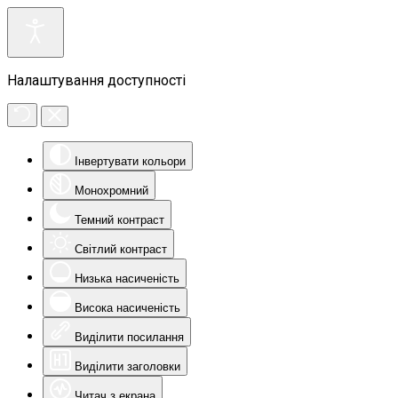
Налаштування доступності
Інвертувати кольори
Монохромний
Темний контраст
Світлий контраст
Низька насиченість
Висока насиченість
Виділити посилання
Виділити заголовки
Читач з екрана