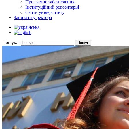
Програмне забезпечення
Інституційний репозитарій
Сайти університету
Запитати у ректора
Пошук...
Пошук