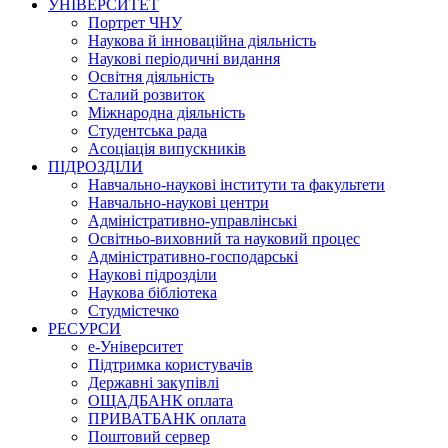
УНІВЕРСИТЕТ
Портрет ЧНУ
Наукова й інноваційна діяльність
Наукові періодичні видання
Освітня діяльність
Сталий розвиток
Міжнародна діяльність
Студентська рада
Асоціація випускників
ПІДРОЗДІЛИ
Навчально-наукові інститути та факультети
Навчально-наукові центри
Адміністративно-управлінські
Освітньо-виховний та науковий процес
Адміністративно-господарські
Наукові підрозділи
Наукова бібліотека
Студмістечко
РЕСУРСИ
е-Університет
Підтримка користувачів
Державні закупівлі
ОЩАДБАНК оплата
ПРИВАТБАНК оплата
Поштовий сервер