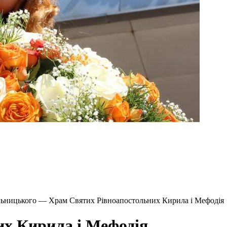
ельницького — Храм Святих Рівноапостольних Кирила і Мефодія
х Кирила і Мефодія