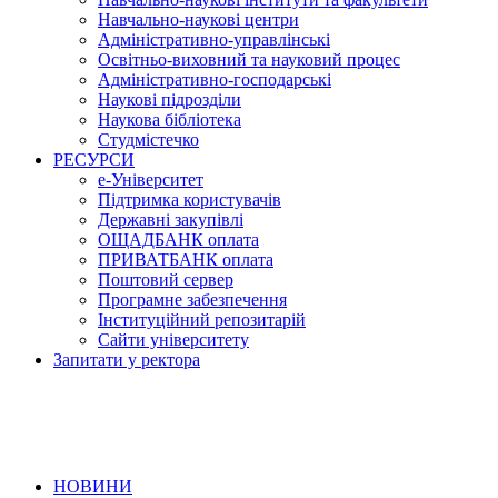
Навчально-наукові центри
Адміністративно-управлінські
Освітньо-виховний та науковий процес
Адміністративно-господарські
Наукові підрозділи
Наукова бібліотека
Студмістечко
РЕСУРСИ
е-Університет
Підтримка користувачів
Державні закупівлі
ОЩАДБАНК оплата
ПРИВАТБАНК оплата
Поштовий сервер
Програмне забезпечення
Інституційний репозитарій
Сайти університету
Запитати у ректора
НОВИНИ