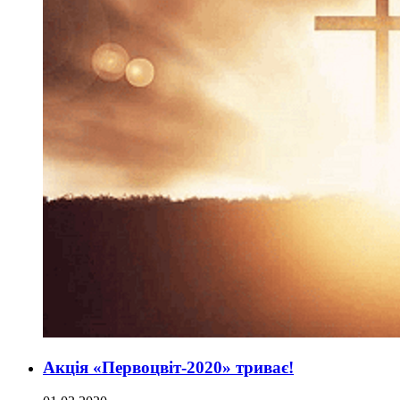
Акція «Первоцвіт-2020» триває!