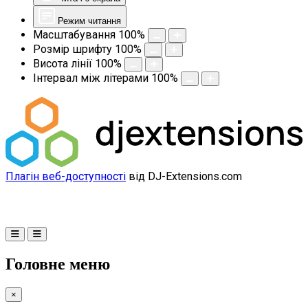
Режим читання
Масштабування
100
%
Розмір шрифту
100
%
Висота лінії
100
%
Інтервал між літерами
100
%
Плагін веб-доступності
від DJ-Extensions.com
Головне меню
×