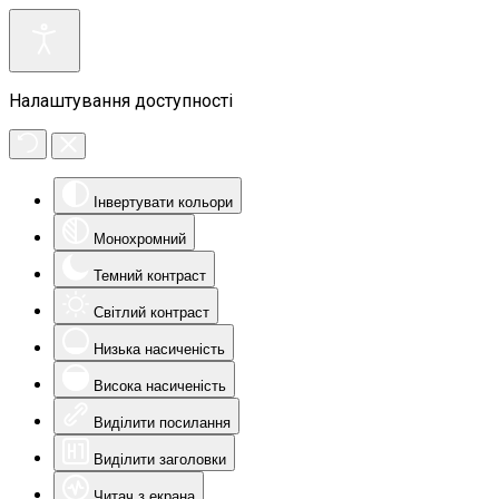
Налаштування доступності
Інвертувати кольори
Монохромний
Темний контраст
Світлий контраст
Низька насиченість
Висока насиченість
Виділити посилання
Виділити заголовки
Читач з екрана