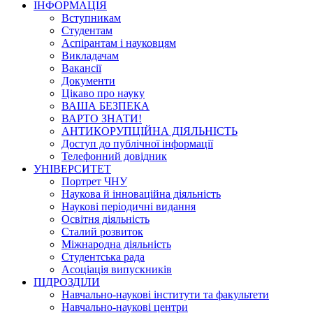
ІНФОРМАЦІЯ
Вступникам
Студентам
Аспірантам і науковцям
Викладачам
Вакансії
Документи
Цікаво про науку
ВАША БЕЗПЕКА
ВАРТО ЗНАТИ!
АНТИКОРУПЦІЙНА ДІЯЛЬНІСТЬ
Доступ до публічної інформації
Телефонний довідник
УНІВЕРСИТЕТ
Портрет ЧНУ
Наукова й інноваційна діяльність
Наукові періодичні видання
Освітня діяльність
Сталий розвиток
Міжнародна діяльність
Студентська рада
Асоціація випускників
ПІДРОЗДІЛИ
Навчально-наукові інститути та факультети
Навчально-наукові центри