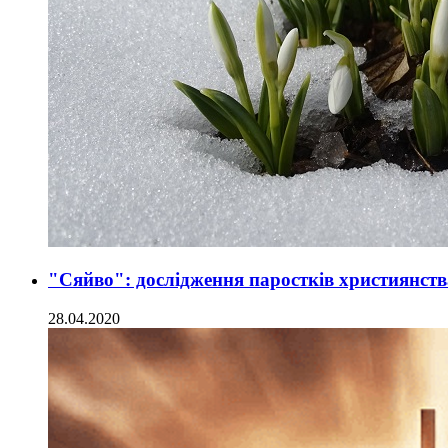
"Сяйво": дослідження паростків християнств
28.04.2020