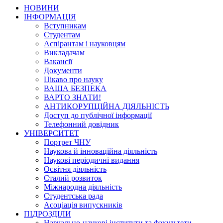
НОВИНИ
ІНФОРМАЦІЯ
Вступникам
Студентам
Аспірантам і науковцям
Викладачам
Вакансії
Документи
Цікаво про науку
ВАША БЕЗПЕКА
ВАРТО ЗНАТИ!
АНТИКОРУПЦІЙНА ДІЯЛЬНІСТЬ
Доступ до публічної інформації
Телефонний довідник
УНІВЕРСИТЕТ
Портрет ЧНУ
Наукова й інноваційна діяльність
Наукові періодичні видання
Освітня діяльність
Сталий розвиток
Міжнародна діяльність
Студентська рада
Асоціація випускників
ПІДРОЗДІЛИ
Навчально-наукові інститути та факультети