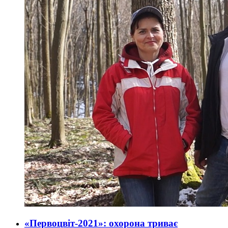
«Первоцвіт-2021»: охорона триває