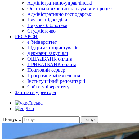
Адміністративно-управлінські
Освітньо-виховний та науковий процес
Адміністративно-господарські
Наукові підрозділи
Наукова бібліотека
Студмістечко
РЕСУРСИ
е-Університет
Підтримка користувачів
Державні закупівлі
ОЩАДБАНК оплата
ПРИВАТБАНК оплата
Поштовий сервер
Програмне забезпечення
Інституційний репозитарій
Сайти університету
Запитати у ректора
Пошук...
Пошук