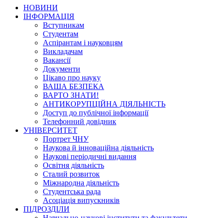
НОВИНИ
ІНФОРМАЦІЯ
Вступникам
Студентам
Аспірантам і науковцям
Викладачам
Вакансії
Документи
Цікаво про науку
ВАША БЕЗПЕКА
ВАРТО ЗНАТИ!
АНТИКОРУПЦІЙНА ДІЯЛЬНІСТЬ
Доступ до публічної інформації
Телефонний довідник
УНІВЕРСИТЕТ
Портрет ЧНУ
Наукова й інноваційна діяльність
Наукові періодичні видання
Освітня діяльність
Сталий розвиток
Міжнародна діяльність
Студентська рада
Асоціація випускників
ПІДРОЗДІЛИ
Навчально-наукові інститути та факультети