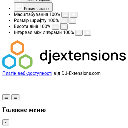
Режим читання
Масштабування
100
%
Розмір шрифту
100
%
Висота лінії
100
%
Інтервал між літерами
100
%
Плагін веб-доступності
від DJ-Extensions.com
Головне меню
×