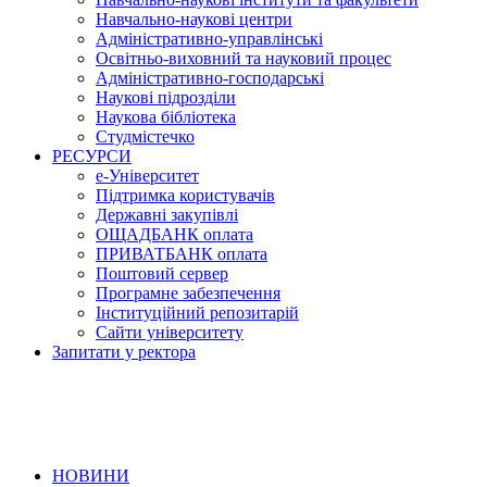
Навчально-наукові центри
Адміністративно-управлінські
Освітньо-виховний та науковий процес
Адміністративно-господарські
Наукові підрозділи
Наукова бібліотека
Студмістечко
РЕСУРСИ
е-Університет
Підтримка користувачів
Державні закупівлі
ОЩАДБАНК оплата
ПРИВАТБАНК оплата
Поштовий сервер
Програмне забезпечення
Інституційний репозитарій
Сайти університету
Запитати у ректора
НОВИНИ