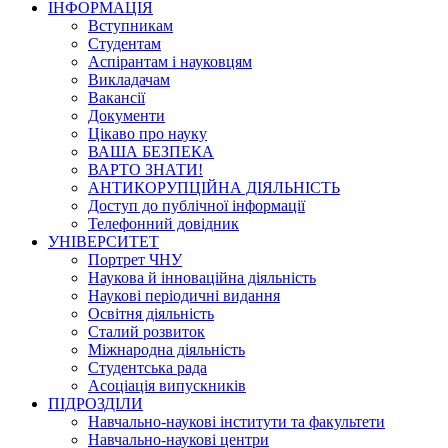
ІНФОРМАЦІЯ
Вступникам
Студентам
Аспірантам і науковцям
Викладачам
Вакансії
Документи
Цікаво про науку
ВАША БЕЗПЕКА
ВАРТО ЗНАТИ!
АНТИКОРУПЦІЙНА ДІЯЛЬНІСТЬ
Доступ до публічної інформації
Телефонний довідник
УНІВЕРСИТЕТ
Портрет ЧНУ
Наукова й інноваційна діяльність
Наукові періодичні видання
Освітня діяльність
Сталий розвиток
Міжнародна діяльність
Студентська рада
Асоціація випускників
ПІДРОЗДІЛИ
Навчально-наукові інститути та факультети
Навчально-наукові центри