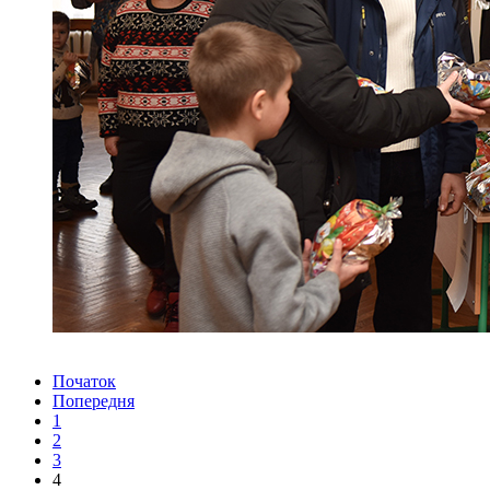
Початок
Попередня
1
2
3
4