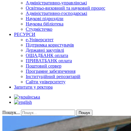
Адміністративно-управлінські
Освітньо-виховний та науковий процес
Адміністративно-господарські
Наукові підрозділи
Наукова бібліотека
Студмістечко
РЕСУРСИ
е-Університет
Підтримка користувачів
Державні закупівлі
ОЩАДБАНК оплата
ПРИВАТБАНК оплата
Поштовий сервер
Програмне забезпечення
Інституційний репозитарій
Сайти університету
Запитати у ректора
Пошук...
Пошук