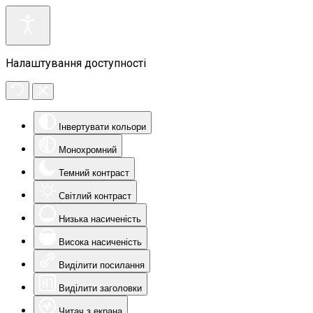
Налаштування доступності
Інвертувати кольори
Монохромний
Темний контраст
Світлий контраст
Низька насиченість
Висока насиченість
Виділити посилання
Виділити заголовки
Читач з екрана