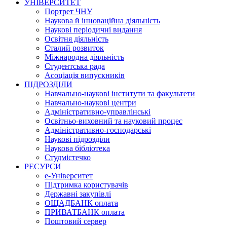
УНІВЕРСИТЕТ
Портрет ЧНУ
Наукова й інноваційна діяльність
Наукові періодичні видання
Освітня діяльність
Сталий розвиток
Міжнародна діяльність
Студентська рада
Асоціація випускників
ПІДРОЗДІЛИ
Навчально-наукові інститути та факультети
Навчально-наукові центри
Адміністративно-управлінські
Освітньо-виховний та науковий процес
Адміністративно-господарські
Наукові підрозділи
Наукова бібліотека
Студмістечко
РЕСУРСИ
е-Університет
Підтримка користувачів
Державні закупівлі
ОЩАДБАНК оплата
ПРИВАТБАНК оплата
Поштовий сервер