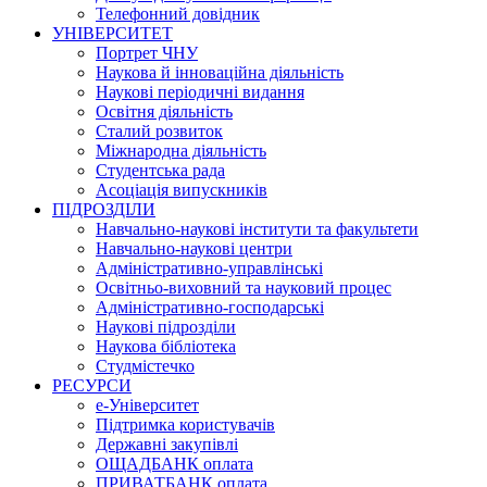
Телефонний довідник
УНІВЕРСИТЕТ
Портрет ЧНУ
Наукова й інноваційна діяльність
Наукові періодичні видання
Освітня діяльність
Сталий розвиток
Міжнародна діяльність
Студентська рада
Асоціація випускників
ПІДРОЗДІЛИ
Навчально-наукові інститути та факультети
Навчально-наукові центри
Адміністративно-управлінські
Освітньо-виховний та науковий процес
Адміністративно-господарські
Наукові підрозділи
Наукова бібліотека
Студмістечко
РЕСУРСИ
е-Університет
Підтримка користувачів
Державні закупівлі
ОЩАДБАНК оплата
ПРИВАТБАНК оплата