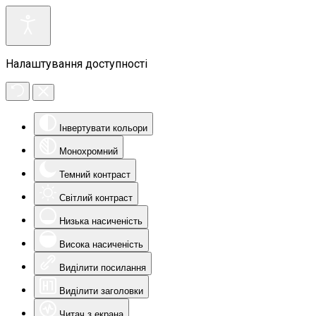
Налаштування доступності
Інвертувати кольори
Монохромний
Темний контраст
Світлий контраст
Низька насиченість
Висока насиченість
Виділити посилання
Виділити заголовки
Читач з екрана