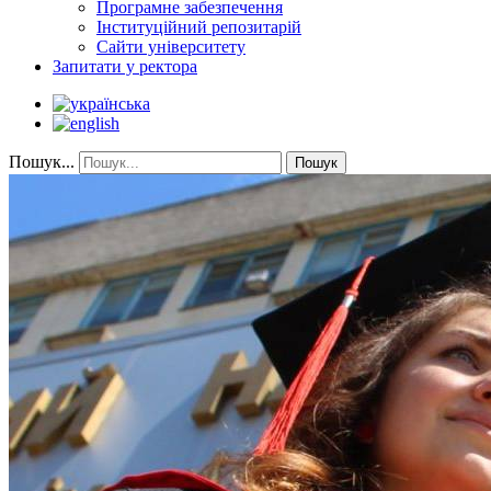
Програмне забезпечення
Інституційний репозитарій
Сайти університету
Запитати у ректора
Пошук...
Пошук