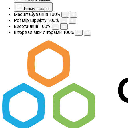
Режим читання
Масштабування
100
%
Розмір шрифту
100
%
Висота лінії
100
%
Інтервал між літерами
100
%