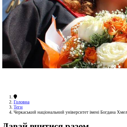
Головна
Теги
Черкаський національний університет імені Богдана Хме
Давай вчитися разом