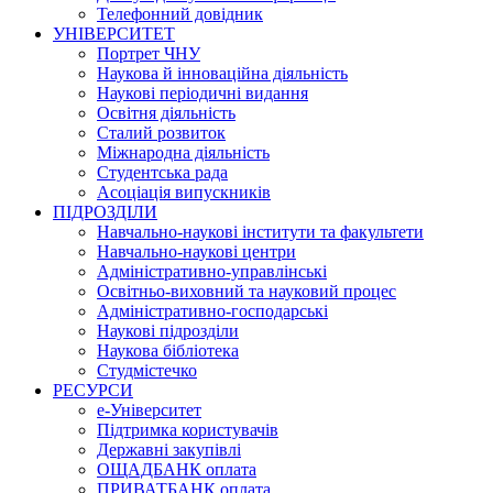
Телефонний довідник
УНІВЕРСИТЕТ
Портрет ЧНУ
Наукова й інноваційна діяльність
Наукові періодичні видання
Освітня діяльність
Сталий розвиток
Міжнародна діяльність
Студентська рада
Асоціація випускників
ПІДРОЗДІЛИ
Навчально-наукові інститути та факультети
Навчально-наукові центри
Адміністративно-управлінські
Освітньо-виховний та науковий процес
Адміністративно-господарські
Наукові підрозділи
Наукова бібліотека
Студмістечко
РЕСУРСИ
е-Університет
Підтримка користувачів
Державні закупівлі
ОЩАДБАНК оплата
ПРИВАТБАНК оплата