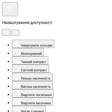
Налаштування доступності
Інвертувати кольори
Монохромний
Темний контраст
Світлий контраст
Низька насиченість
Висока насиченість
Виділити посилання
Виділити заголовки
Читач з екрана