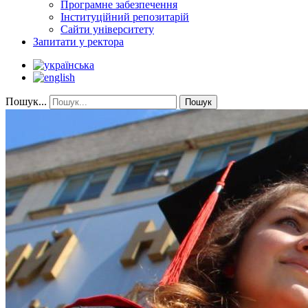
Програмне забезпечення
Інституційний репозитарій
Сайти університету
Запитати у ректора
Пошук...
Пошук