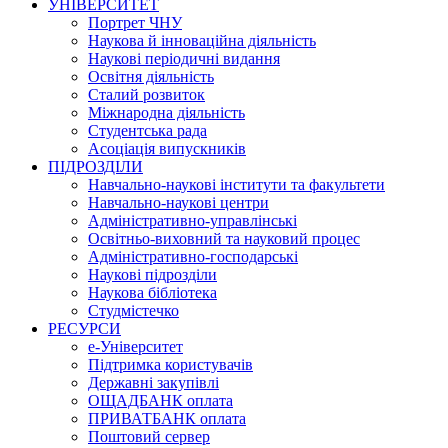
УНІВЕРСИТЕТ
Портрет ЧНУ
Наукова й інноваційна діяльність
Наукові періодичні видання
Освітня діяльність
Сталий розвиток
Міжнародна діяльність
Студентська рада
Асоціація випускників
ПІДРОЗДІЛИ
Навчально-наукові інститути та факультети
Навчально-наукові центри
Адміністративно-управлінські
Освітньо-виховний та науковий процес
Адміністративно-господарські
Наукові підрозділи
Наукова бібліотека
Студмістечко
РЕСУРСИ
е-Університет
Підтримка користувачів
Державні закупівлі
ОЩАДБАНК оплата
ПРИВАТБАНК оплата
Поштовий сервер