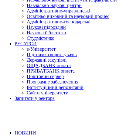
Навчально-наукові центри
Адміністративно-управлінські
Освітньо-виховний та науковий процес
Адміністративно-господарські
Наукові підрозділи
Наукова бібліотека
Студмістечко
РЕСУРСИ
е-Університет
Підтримка користувачів
Державні закупівлі
ОЩАДБАНК оплата
ПРИВАТБАНК оплата
Поштовий сервер
Програмне забезпечення
Інституційний репозитарій
Сайти університету
Запитати у ректора
НОВИНИ