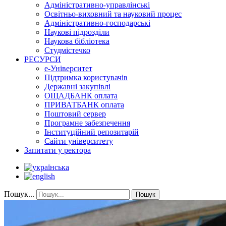
Адміністративно-управлінські
Освітньо-виховний та науковий процес
Адміністративно-господарські
Наукові підрозділи
Наукова бібліотека
Студмістечко
РЕСУРСИ
е-Університет
Підтримка користувачів
Державні закупівлі
ОЩАДБАНК оплата
ПРИВАТБАНК оплата
Поштовий сервер
Програмне забезпечення
Інституційний репозитарій
Сайти університету
Запитати у ректора
Пошук...
Пошук