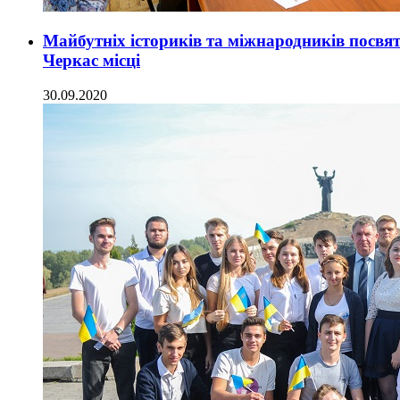
Майбутніх істориків та міжнародників посвят
Черкас місці
30.09.2020