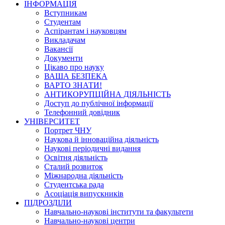
ІНФОРМАЦІЯ
Вступникам
Студентам
Аспірантам і науковцям
Викладачам
Вакансії
Документи
Цікаво про науку
ВАША БЕЗПЕКА
ВАРТО ЗНАТИ!
АНТИКОРУПЦІЙНА ДІЯЛЬНІСТЬ
Доступ до публічної інформації
Телефонний довідник
УНІВЕРСИТЕТ
Портрет ЧНУ
Наукова й інноваційна діяльність
Наукові періодичні видання
Освітня діяльність
Сталий розвиток
Міжнародна діяльність
Студентська рада
Асоціація випускників
ПІДРОЗДІЛИ
Навчально-наукові інститути та факультети
Навчально-наукові центри