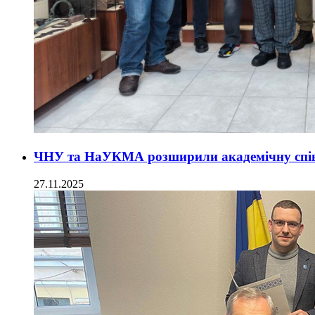
ЧНУ та НаУКМА розширили академічну спі
27.11.2025