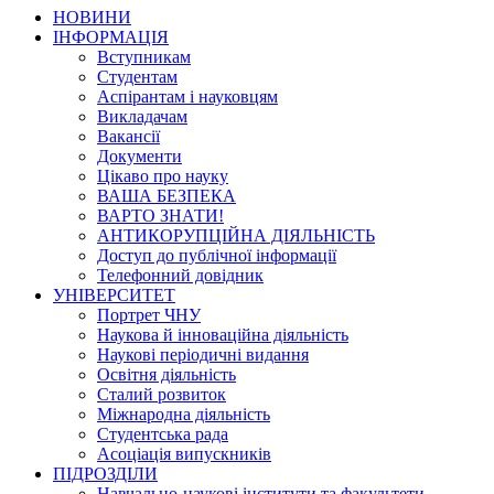
НОВИНИ
ІНФОРМАЦІЯ
Вступникам
Студентам
Аспірантам і науковцям
Викладачам
Вакансії
Документи
Цікаво про науку
ВАША БЕЗПЕКА
ВАРТО ЗНАТИ!
АНТИКОРУПЦІЙНА ДІЯЛЬНІСТЬ
Доступ до публічної інформації
Телефонний довідник
УНІВЕРСИТЕТ
Портрет ЧНУ
Наукова й інноваційна діяльність
Наукові періодичні видання
Освітня діяльність
Сталий розвиток
Міжнародна діяльність
Студентська рада
Асоціація випускників
ПІДРОЗДІЛИ
Навчально-наукові інститути та факультети