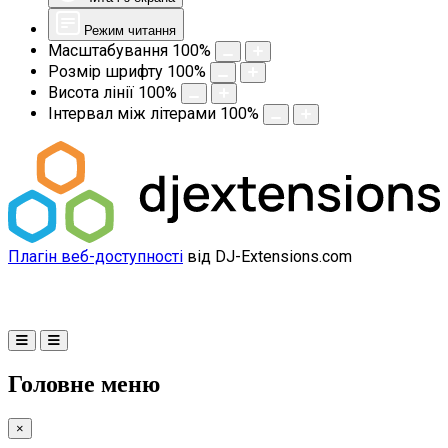
Режим читання
Масштабування
100
%
Розмір шрифту
100
%
Висота лінії
100
%
Інтервал між літерами
100
%
Плагін веб-доступності
від DJ-Extensions.com
Головне меню
×