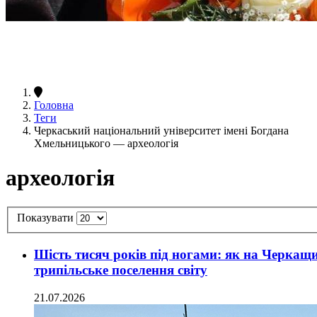
Головна
Теги
Черкаський національний університет імені Богдана
Хмельницького — археологія
археологія
Показувати
Шість тисяч років під ногами: як на Черкащ
трипільське поселення світу
21.07.2026