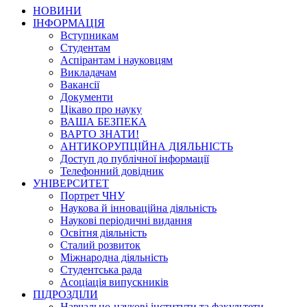
НОВИНИ
ІНФОРМАЦІЯ
Вступникам
Студентам
Аспірантам і науковцям
Викладачам
Вакансії
Документи
Цікаво про науку
ВАША БЕЗПЕКА
ВАРТО ЗНАТИ!
АНТИКОРУПЦІЙНА ДІЯЛЬНІСТЬ
Доступ до публічної інформації
Телефонний довідник
УНІВЕРСИТЕТ
Портрет ЧНУ
Наукова й інноваційна діяльність
Наукові періодичні видання
Освітня діяльність
Сталий розвиток
Міжнародна діяльність
Студентська рада
Асоціація випускників
ПІДРОЗДІЛИ
Навчально-наукові інститути та факультети