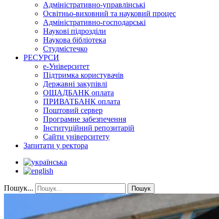
Адміністративно-управлінські
Освітньо-виховний та науковий процес
Адміністративно-господарські
Наукові підрозділи
Наукова бібліотека
Студмістечко
РЕСУРСИ
е-Університет
Підтримка користувачів
Державні закупівлі
ОЩАДБАНК оплата
ПРИВАТБАНК оплата
Поштовий сервер
Програмне забезпечення
Інституційний репозитарій
Сайти університету
Запитати у ректора
Пошук...
Пошук