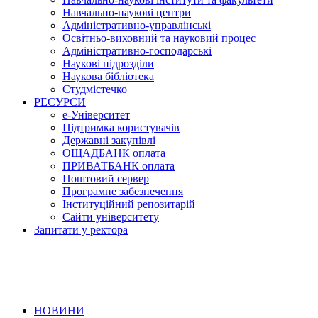
Навчально-наукові центри
Адміністративно-управлінські
Освітньо-виховний та науковий процес
Адміністративно-господарські
Наукові підрозділи
Наукова бібліотека
Студмістечко
РЕСУРСИ
е-Університет
Підтримка користувачів
Державні закупівлі
ОЩАДБАНК оплата
ПРИВАТБАНК оплата
Поштовий сервер
Програмне забезпечення
Інституційний репозитарій
Сайти університету
Запитати у ректора
НОВИНИ