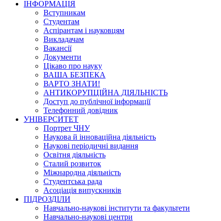
ІНФОРМАЦІЯ
Вступникам
Студентам
Аспірантам і науковцям
Викладачам
Вакансії
Документи
Цікаво про науку
ВАША БЕЗПЕКА
ВАРТО ЗНАТИ!
АНТИКОРУПЦІЙНА ДІЯЛЬНІСТЬ
Доступ до публічної інформації
Телефонний довідник
УНІВЕРСИТЕТ
Портрет ЧНУ
Наукова й інноваційна діяльність
Наукові періодичні видання
Освітня діяльність
Сталий розвиток
Міжнародна діяльність
Студентська рада
Асоціація випускників
ПІДРОЗДІЛИ
Навчально-наукові інститути та факультети
Навчально-наукові центри