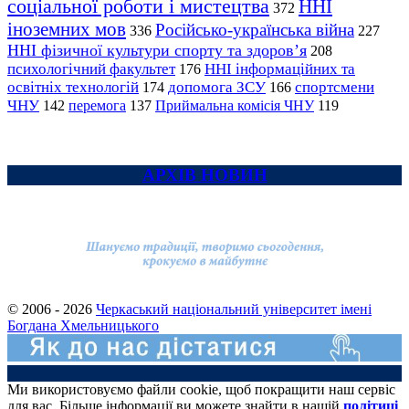
соціальної роботи і мистецтва
ННІ
372
іноземних мов
Російсько-українська війна
336
227
ННІ фізичної культури спорту та здоров’я
208
психологічний факультет
ННІ інформаційних та
176
освітніх технологій
допомога ЗСУ
спортсмени
174
166
ЧНУ
перемога
142
137
Приймальна комісія ЧНУ
119
АРХІВ НОВИН
© 2006 - 2026
Черкаський національний університет імені
Богдана Хмельницького
Ми використовуємо файли cookie, щоб покращити наш сервіс
для вас. Більше інформації ви можете знайти в нашій
політиці