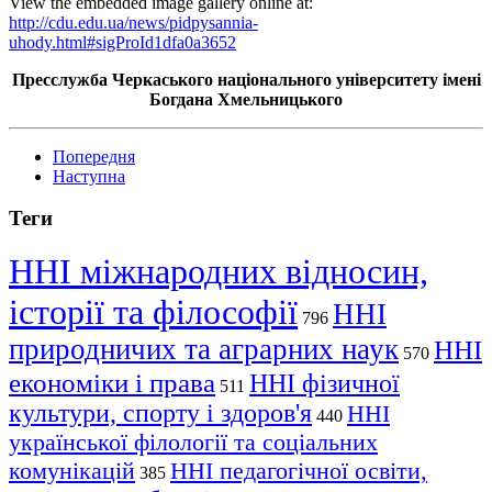
View the embedded image gallery online at:
http://cdu.edu.ua/news/pidpysannia-
uhody.html#sigProId1dfa0a3652
Пресслужба Черкаського національного університету імені
Богдана Хмельницького
Попередня
Наступна
Теги
ННІ міжнародних відносин,
історії та філософії
ННІ
796
природничих та аграрних наук
ННІ
570
економіки і права
ННІ фізичної
511
культури, спорту і здоров'я
ННІ
440
української філології та соціальних
комунікацій
ННІ педагогічної освіти,
385