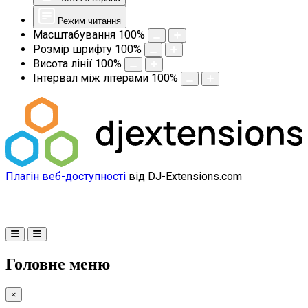
Режим читання
Масштабування
100
%
Розмір шрифту
100
%
Висота лінії
100
%
Інтервал між літерами
100
%
Плагін веб-доступності
від DJ-Extensions.com
Головне меню
×