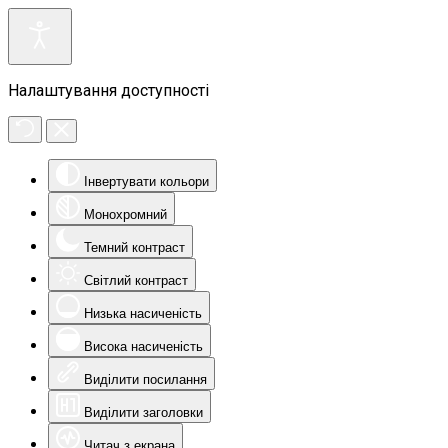
Налаштування доступності
Інвертувати кольори
Монохромний
Темний контраст
Світлий контраст
Низька насиченість
Висока насиченість
Виділити посилання
Виділити заголовки
Читач з екрана