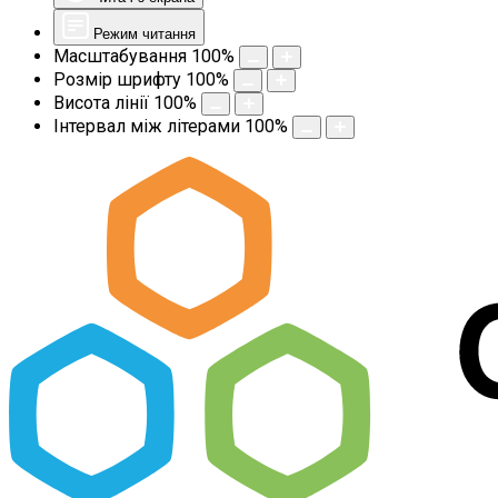
Режим читання
Масштабування
100
%
Розмір шрифту
100
%
Висота лінії
100
%
Інтервал між літерами
100
%