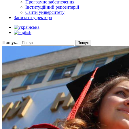
Програмне забезпечення
Інституційний репозитарій
Сайти університету
Запитати у ректора
Пошук...
Пошук