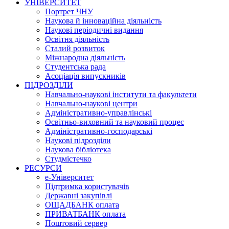
УНІВЕРСИТЕТ
Портрет ЧНУ
Наукова й інноваційна діяльність
Наукові періодичні видання
Освітня діяльність
Сталий розвиток
Міжнародна діяльність
Студентська рада
Асоціація випускників
ПІДРОЗДІЛИ
Навчально-наукові інститути та факультети
Навчально-наукові центри
Адміністративно-управлінські
Освітньо-виховний та науковий процес
Адміністративно-господарські
Наукові підрозділи
Наукова бібліотека
Студмістечко
РЕСУРСИ
е-Університет
Підтримка користувачів
Державні закупівлі
ОЩАДБАНК оплата
ПРИВАТБАНК оплата
Поштовий сервер