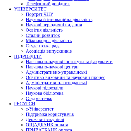
Телефонний довідник
УНІВЕРСИТЕТ
Портрет ЧНУ
Наукова й інноваційна діяльність
Наукові періодичні видання
Освітня діяльність
Сталий розвиток
Міжнародна діяльність
Студентська рада
Асоціація випускників
ПІДРОЗДІЛИ
Навчально-наукові інститути та факультети
Навчально-наукові центри
Адміністративно-управлінські
Освітньо-виховний та науковий процес
Адміністративно-господарські
Наукові підрозділи
Наукова бібліотека
Студмістечко
РЕСУРСИ
е-Університет
Підтримка користувачів
Державні закупівлі
ОЩАДБАНК оплата
ПРИВАТБАНК оплата