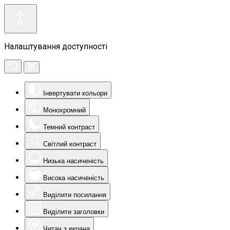
Налаштування доступності
Інвертувати кольори
Монохромний
Темний контраст
Світлий контраст
Низька насиченість
Висока насиченість
Виділити посилання
Виділити заголовки
Читач з екрана