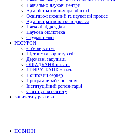
Навчально-наукові центри
Адміністративно-управлінські
Освітньо-виховний та науковий процес
Адміністративно-господарські
Наукові підрозділи
Наукова бібліотека
Студмістечко
РЕСУРСИ
е-Університет
Підтримка користувачів
Державні закупівлі
ОЩАДБАНК оплата
ПРИВАТБАНК оплата
Поштовий сервер
Програмне забезпечення
Інституційний репозитарій
Сайти університету
Запитати у ректора
НОВИНИ