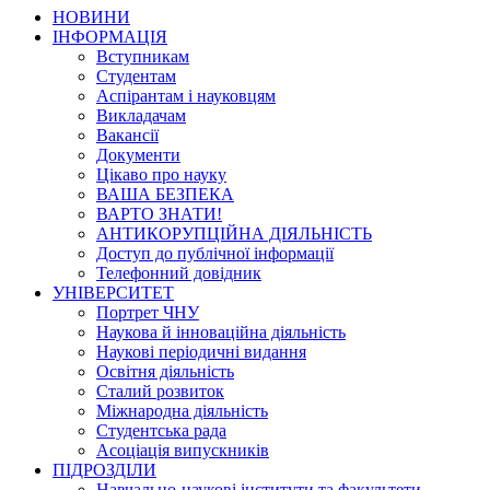
НОВИНИ
ІНФОРМАЦІЯ
Вступникам
Студентам
Аспірантам і науковцям
Викладачам
Вакансії
Документи
Цікаво про науку
ВАША БЕЗПЕКА
ВАРТО ЗНАТИ!
АНТИКОРУПЦІЙНА ДІЯЛЬНІСТЬ
Доступ до публічної інформації
Телефонний довідник
УНІВЕРСИТЕТ
Портрет ЧНУ
Наукова й інноваційна діяльність
Наукові періодичні видання
Освітня діяльність
Сталий розвиток
Міжнародна діяльність
Студентська рада
Асоціація випускників
ПІДРОЗДІЛИ
Навчально-наукові інститути та факультети