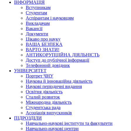
ІНФОРМАЦІЯ
Вступникам
Студентам
Аспірантам і науковцям
Викладачам
Вакансії
Документи
Цікаво про науку
ВАША БЕЗПЕКА
ВАРТО ЗНАТИ!
АНТИКОРУПЦІЙНА ДІЯЛЬНІСТЬ
Доступ до публічної інформації
Телефонний довідник
УНІВЕРСИТЕТ
Портрет ЧНУ
Наукова й інноваційна діяльність
Наукові періодичні видання
Освітня діяльність
Сталий розвиток
Міжнародна діяльність
Студентська рада
Асоціація випускників
ПІДРОЗДІЛИ
Навчально-наукові інститути та факультети
Навчально-наукові центри