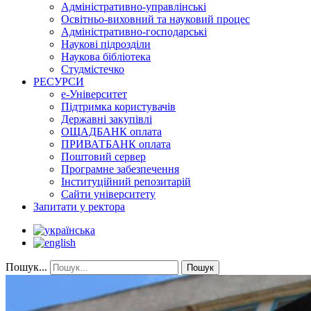
Адміністративно-управлінські
Освітньо-виховний та науковий процес
Адміністративно-господарські
Наукові підрозділи
Наукова бібліотека
Студмістечко
РЕСУРСИ
е-Університет
Підтримка користувачів
Державні закупівлі
ОЩАДБАНК оплата
ПРИВАТБАНК оплата
Поштовий сервер
Програмне забезпечення
Інституційний репозитарій
Сайти університету
Запитати у ректора
Пошук...
Пошук