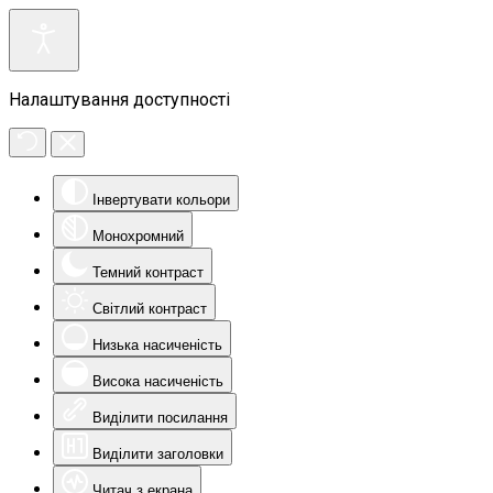
Налаштування доступності
Інвертувати кольори
Монохромний
Темний контраст
Світлий контраст
Низька насиченість
Висока насиченість
Виділити посилання
Виділити заголовки
Читач з екрана