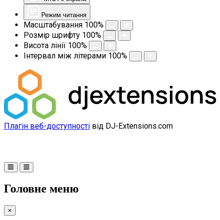
Режим читання
Масштабування
100
%
Розмір шрифту
100
%
Висота лінії
100
%
Інтервал між літерами
100
%
Плагін веб-доступності
від DJ-Extensions.com
Головне меню
×