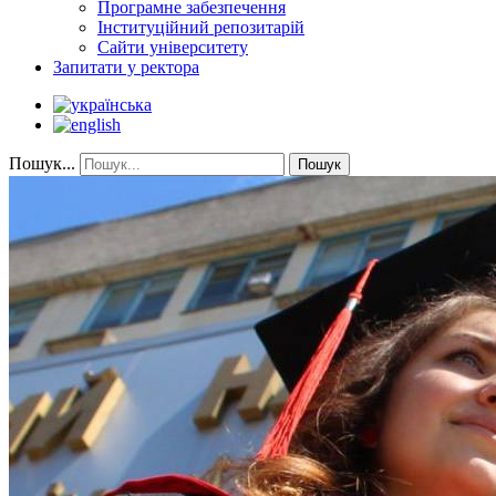
Програмне забезпечення
Інституційний репозитарій
Сайти університету
Запитати у ректора
Пошук...
Пошук