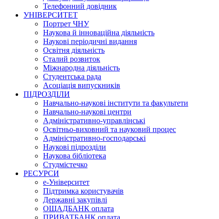
Телефонний довідник
УНІВЕРСИТЕТ
Портрет ЧНУ
Наукова й інноваційна діяльність
Наукові періодичні видання
Освітня діяльність
Сталий розвиток
Міжнародна діяльність
Студентська рада
Асоціація випускників
ПІДРОЗДІЛИ
Навчально-наукові інститути та факультети
Навчально-наукові центри
Адміністративно-управлінські
Освітньо-виховний та науковий процес
Адміністративно-господарські
Наукові підрозділи
Наукова бібліотека
Студмістечко
РЕСУРСИ
е-Університет
Підтримка користувачів
Державні закупівлі
ОЩАДБАНК оплата
ПРИВАТБАНК оплата