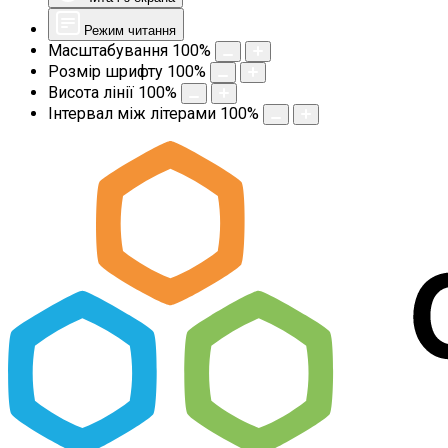
Режим читання
Масштабування
100
%
Розмір шрифту
100
%
Висота лінії
100
%
Інтервал між літерами
100
%