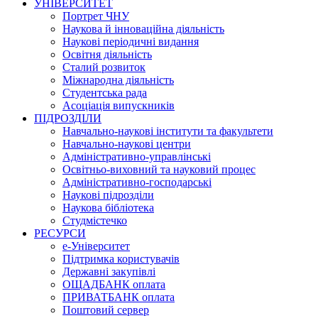
УНІВЕРСИТЕТ
Портрет ЧНУ
Наукова й інноваційна діяльність
Наукові періодичні видання
Освітня діяльність
Сталий розвиток
Міжнародна діяльність
Студентська рада
Асоціація випускників
ПІДРОЗДІЛИ
Навчально-наукові інститути та факультети
Навчально-наукові центри
Адміністративно-управлінські
Освітньо-виховний та науковий процес
Адміністративно-господарські
Наукові підрозділи
Наукова бібліотека
Студмістечко
РЕСУРСИ
е-Університет
Підтримка користувачів
Державні закупівлі
ОЩАДБАНК оплата
ПРИВАТБАНК оплата
Поштовий сервер