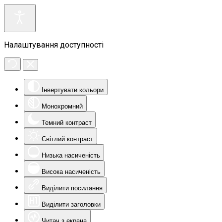
Налаштування доступності
Інвертувати кольори
Монохромний
Темний контраст
Світлий контраст
Низька насиченість
Висока насиченість
Виділити посилання
Виділити заголовки
Читач з екрана