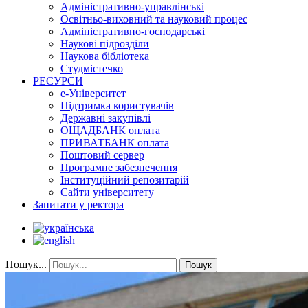
Адміністративно-управлінські
Освітньо-виховний та науковий процес
Адміністративно-господарські
Наукові підрозділи
Наукова бібліотека
Студмістечко
РЕСУРСИ
е-Університет
Підтримка користувачів
Державні закупівлі
ОЩАДБАНК оплата
ПРИВАТБАНК оплата
Поштовий сервер
Програмне забезпечення
Інституційний репозитарій
Сайти університету
Запитати у ректора
Пошук...
Пошук