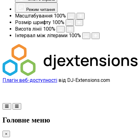
Режим читання
Масштабування
100
%
Розмір шрифту
100
%
Висота лінії
100
%
Інтервал між літерами
100
%
Плагін веб-доступності
від DJ-Extensions.com
Головне меню
×