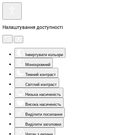
Налаштування доступності
Інвертувати кольори
Монохромний
Темний контраст
Світлий контраст
Низька насиченість
Висока насиченість
Виділити посилання
Виділити заголовки
Читач з екрана