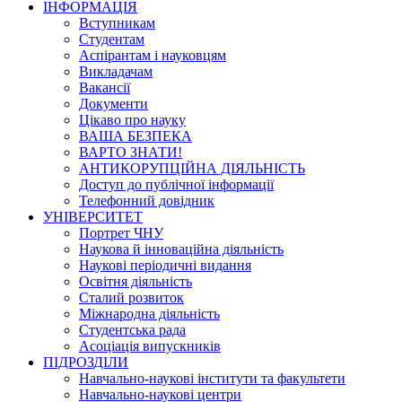
ІНФОРМАЦІЯ
Вступникам
Студентам
Аспірантам і науковцям
Викладачам
Вакансії
Документи
Цікаво про науку
ВАША БЕЗПЕКА
ВАРТО ЗНАТИ!
АНТИКОРУПЦІЙНА ДІЯЛЬНІСТЬ
Доступ до публічної інформації
Телефонний довідник
УНІВЕРСИТЕТ
Портрет ЧНУ
Наукова й інноваційна діяльність
Наукові періодичні видання
Освітня діяльність
Сталий розвиток
Міжнародна діяльність
Студентська рада
Асоціація випускників
ПІДРОЗДІЛИ
Навчально-наукові інститути та факультети
Навчально-наукові центри