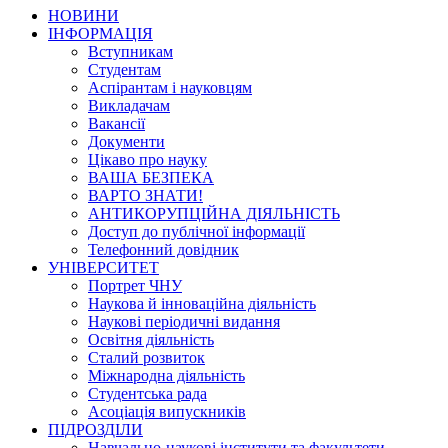
НОВИНИ
ІНФОРМАЦІЯ
Вступникам
Студентам
Аспірантам і науковцям
Викладачам
Вакансії
Документи
Цікаво про науку
ВАША БЕЗПЕКА
ВАРТО ЗНАТИ!
АНТИКОРУПЦІЙНА ДІЯЛЬНІСТЬ
Доступ до публічної інформації
Телефонний довідник
УНІВЕРСИТЕТ
Портрет ЧНУ
Наукова й інноваційна діяльність
Наукові періодичні видання
Освітня діяльність
Сталий розвиток
Міжнародна діяльність
Студентська рада
Асоціація випускників
ПІДРОЗДІЛИ
Навчально-наукові інститути та факультети