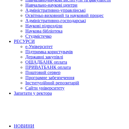
Навчально-наукові центри
Адміністративно-управлінські
Освітньо-виховний та науковий процес
Адміністративно-господарські
Наукові підрозділи
Наукова бібліотека
Студмістечко
РЕСУРСИ
е-Університет
Підтримка користувачів
Державні закупівлі
ОЩАДБАНК оплата
ПРИВАТБАНК оплата
Поштовий сервер
Програмне забезпечення
Інституційний репозитарій
Сайти університету
Запитати у ректора
НОВИНИ