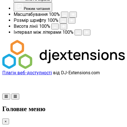
Режим читання
Масштабування
100
%
Розмір шрифту
100
%
Висота лінії
100
%
Інтервал між літерами
100
%
Плагін веб-доступності
від DJ-Extensions.com
Головне меню
×