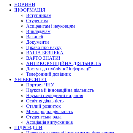
НОВИНИ
ІНФОРМАЦІЯ
Вступникам
Студентам
Аспірантам і науковцям
Викладачам
Вакансії
Документи
Цікаво про науку
ВАША БЕЗПЕКА
ВАРТО ЗНАТИ!
АНТИКОРУПЦІЙНА ДІЯЛЬНІСТЬ
Доступ до публічної інформації
Телефонний довідник
УНІВЕРСИТЕТ
Портрет ЧНУ
Наукова й інноваційна діяльність
Наукові періодичні видання
Освітня діяльність
Сталий розвиток
Міжнародна діяльність
Студентська рада
Асоціація випускників
ПІДРОЗДІЛИ
Навчально-наукові інститути та факультети