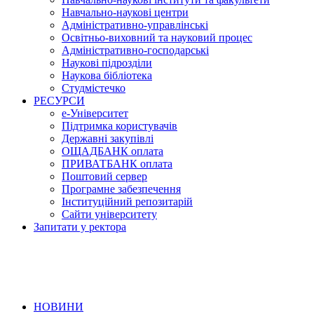
Навчально-наукові центри
Адміністративно-управлінські
Освітньо-виховний та науковий процес
Адміністративно-господарські
Наукові підрозділи
Наукова бібліотека
Студмістечко
РЕСУРСИ
е-Університет
Підтримка користувачів
Державні закупівлі
ОЩАДБАНК оплата
ПРИВАТБАНК оплата
Поштовий сервер
Програмне забезпечення
Інституційний репозитарій
Сайти університету
Запитати у ректора
НОВИНИ