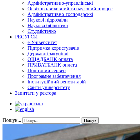
Адміністративно-управлінські
Освітньо-виховний та науковий процес
Адміністративно-господарські
Наукові підрозділи
Наукова бібліотека
Студмістечко
РЕСУРСИ
е-Університет
Підтримка користувачів
Державні закупівлі
ОЩАДБАНК оплата
ПРИВАТБАНК оплата
Поштовий сервер
Програмне забезпечення
Інституційний репозитарій
Сайти університету
Запитати у ректора
Пошук...
Пошук