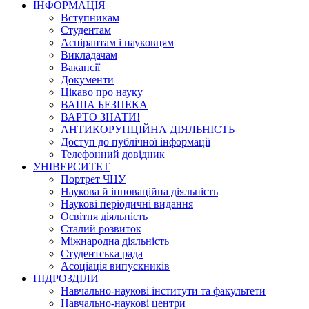
ІНФОРМАЦІЯ
Вступникам
Студентам
Аспірантам і науковцям
Викладачам
Вакансії
Документи
Цікаво про науку
ВАША БЕЗПЕКА
ВАРТО ЗНАТИ!
АНТИКОРУПЦІЙНА ДІЯЛЬНІСТЬ
Доступ до публічної інформації
Телефонний довідник
УНІВЕРСИТЕТ
Портрет ЧНУ
Наукова й інноваційна діяльність
Наукові періодичні видання
Освітня діяльність
Сталий розвиток
Міжнародна діяльність
Студентська рада
Асоціація випускників
ПІДРОЗДІЛИ
Навчально-наукові інститути та факультети
Навчально-наукові центри