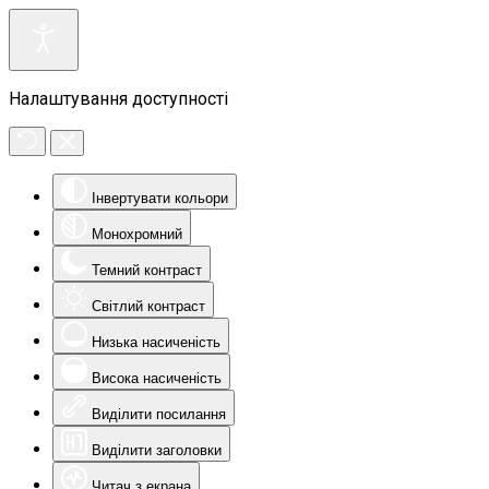
Налаштування доступності
Інвертувати кольори
Монохромний
Темний контраст
Світлий контраст
Низька насиченість
Висока насиченість
Виділити посилання
Виділити заголовки
Читач з екрана