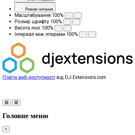
Режим читання
Масштабування
100
%
Розмір шрифту
100
%
Висота лінії
100
%
Інтервал між літерами
100
%
Плагін веб-доступності
від DJ-Extensions.com
Головне меню
×