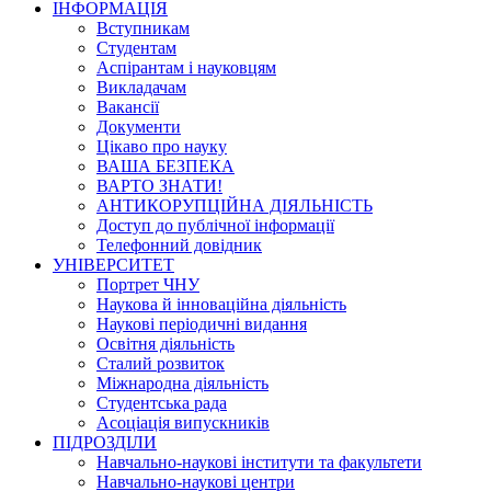
ІНФОРМАЦІЯ
Вступникам
Студентам
Аспірантам і науковцям
Викладачам
Вакансії
Документи
Цікаво про науку
ВАША БЕЗПЕКА
ВАРТО ЗНАТИ!
АНТИКОРУПЦІЙНА ДІЯЛЬНІСТЬ
Доступ до публічної інформації
Телефонний довідник
УНІВЕРСИТЕТ
Портрет ЧНУ
Наукова й інноваційна діяльність
Наукові періодичні видання
Освітня діяльність
Сталий розвиток
Міжнародна діяльність
Студентська рада
Асоціація випускників
ПІДРОЗДІЛИ
Навчально-наукові інститути та факультети
Навчально-наукові центри