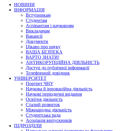
НОВИНИ
ІНФОРМАЦІЯ
Вступникам
Студентам
Аспірантам і науковцям
Викладачам
Вакансії
Документи
Цікаво про науку
ВАША БЕЗПЕКА
ВАРТО ЗНАТИ!
АНТИКОРУПЦІЙНА ДІЯЛЬНІСТЬ
Доступ до публічної інформації
Телефонний довідник
УНІВЕРСИТЕТ
Портрет ЧНУ
Наукова й інноваційна діяльність
Наукові періодичні видання
Освітня діяльність
Сталий розвиток
Міжнародна діяльність
Студентська рада
Асоціація випускників
ПІДРОЗДІЛИ
Навчально-наукові інститути та факультети