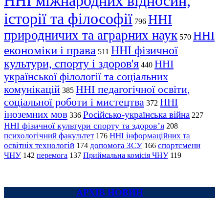
ННІ міжнародних відносин,
історії та філософії
ННІ
796
природничих та аграрних наук
ННІ
570
економіки і права
ННІ фізичної
511
культури, спорту і здоров'я
ННІ
440
української філології та соціальних
комунікацій
ННІ педагогічної освіти,
385
соціальної роботи і мистецтва
ННІ
372
іноземних мов
Російсько-українська війна
336
227
ННІ фізичної культури спорту та здоров’я
208
психологічний факультет
ННІ інформаційних та
176
освітніх технологій
допомога ЗСУ
спортсмени
174
166
ЧНУ
перемога
142
137
Приймальна комісія ЧНУ
119
АРХІВ НОВИН