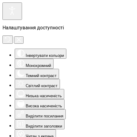
Налаштування доступності
Інвертувати кольори
Монохромний
Темний контраст
Світлий контраст
Низька насиченість
Висока насиченість
Виділити посилання
Виділити заголовки
Читач з екрана