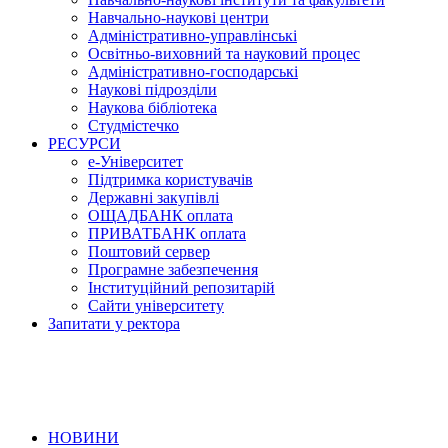
Навчально-наукові центри
Адміністративно-управлінські
Освітньо-виховний та науковий процес
Адміністративно-господарські
Наукові підрозділи
Наукова бібліотека
Студмістечко
РЕСУРСИ
е-Університет
Підтримка користувачів
Державні закупівлі
ОЩАДБАНК оплата
ПРИВАТБАНК оплата
Поштовий сервер
Програмне забезпечення
Інституційний репозитарій
Сайти університету
Запитати у ректора
НОВИНИ