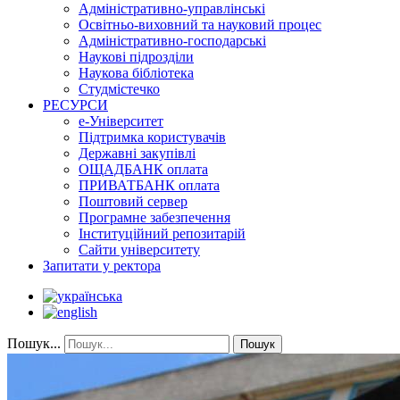
Адміністративно-управлінські
Освітньо-виховний та науковий процес
Адміністративно-господарські
Наукові підрозділи
Наукова бібліотека
Студмістечко
РЕСУРСИ
е-Університет
Підтримка користувачів
Державні закупівлі
ОЩАДБАНК оплата
ПРИВАТБАНК оплата
Поштовий сервер
Програмне забезпечення
Інституційний репозитарій
Сайти університету
Запитати у ректора
Пошук...
Пошук