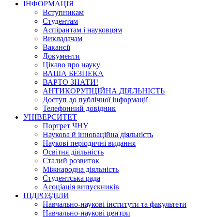
ІНФОРМАЦІЯ
Вступникам
Студентам
Аспірантам і науковцям
Викладачам
Вакансії
Документи
Цікаво про науку
ВАША БЕЗПЕКА
ВАРТО ЗНАТИ!
АНТИКОРУПЦІЙНА ДІЯЛЬНІСТЬ
Доступ до публічної інформації
Телефонний довідник
УНІВЕРСИТЕТ
Портрет ЧНУ
Наукова й інноваційна діяльність
Наукові періодичні видання
Освітня діяльність
Сталий розвиток
Міжнародна діяльність
Студентська рада
Асоціація випускників
ПІДРОЗДІЛИ
Навчально-наукові інститути та факультети
Навчально-наукові центри