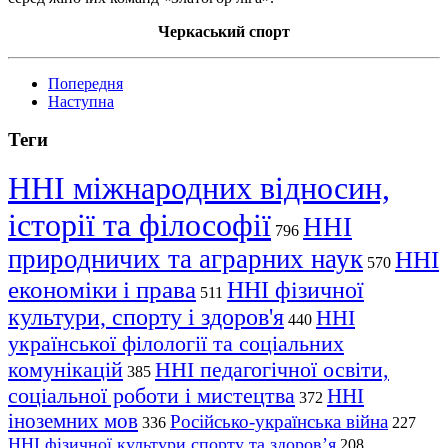
Черкаський спорт
Попередня
Наступна
Теги
ННІ міжнародних відносин,
історії та філософії
ННІ
796
природничих та аграрних наук
ННІ
570
економіки і права
ННІ фізичної
511
культури, спорту і здоров'я
ННІ
440
української філології та соціальних
комунікацій
ННІ педагогічної освіти,
385
соціальної роботи і мистецтва
ННІ
372
іноземних мов
Російсько-українська війна
336
227
ННІ фізичної культури спорту та здоров’я
208