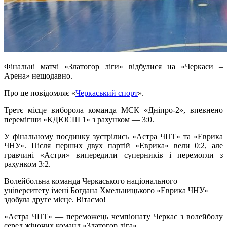
Фінальні матчі «Златогор ліги» відбулися на «Черкаси –
Арена» нещодавно.
Про це повідомляє «
Черкаський спорт
».
Третє місце виборола команда МСК «Дніпро-2», впевнено
перемігши «КДЮСШ 1» з рахунком — 3:0.
У фінальному поєдинку зустрілись «Астра ЧПТ» та «Еврика
ЧНУ». Після перших двух партій «Еврика» вели 0:2, але
гравчині «Астри» випередили суперників і перемогли з
рахунком 3:2.
Волейбольна команда Черкаського національного
університету імені Богдана Хмельницького «Еврика ЧНУ»
здобула друге місце. Вітаємо!
«Астра ЧПТ» — переможець чемпіонату Черкас з волейболу
серед жіночих команд «Златогор ліга».