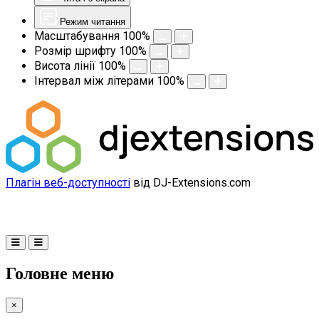
Режим читання
Масштабування
100
%
Розмір шрифту
100
%
Висота лінії
100
%
Інтервал між літерами
100
%
Плагін веб-доступності
від DJ-Extensions.com
Головне меню
×