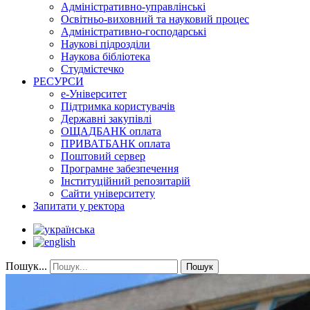
Адміністративно-управлінські
Освітньо-виховний та науковий процес
Адміністративно-господарські
Наукові підрозділи
Наукова бібліотека
Студмістечко
РЕСУРСИ
е-Університет
Підтримка користувачів
Державні закупівлі
ОЩАДБАНК оплата
ПРИВАТБАНК оплата
Поштовий сервер
Програмне забезпечення
Інституційний репозитарій
Сайти університету
Запитати у ректора
Пошук...
Пошук