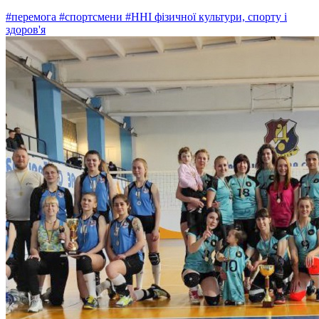
#перемога
#спортсмени
#ННІ фізичної культури, спорту і
здоров'я