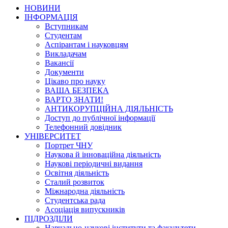
НОВИНИ
ІНФОРМАЦІЯ
Вступникам
Студентам
Аспірантам і науковцям
Викладачам
Вакансії
Документи
Цікаво про науку
ВАША БЕЗПЕКА
ВАРТО ЗНАТИ!
АНТИКОРУПЦІЙНА ДІЯЛЬНІСТЬ
Доступ до публічної інформації
Телефонний довідник
УНІВЕРСИТЕТ
Портрет ЧНУ
Наукова й інноваційна діяльність
Наукові періодичні видання
Освітня діяльність
Сталий розвиток
Міжнародна діяльність
Студентська рада
Асоціація випускників
ПІДРОЗДІЛИ
Навчально-наукові інститути та факультети