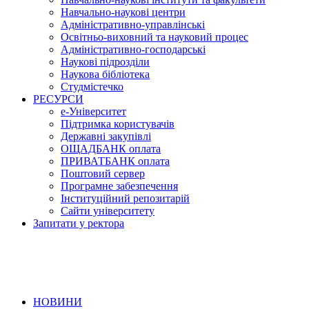
Навчально-наукові центри
Адміністративно-управлінські
Освітньо-виховний та науковий процес
Адміністративно-господарські
Наукові підрозділи
Наукова бібліотека
Студмістечко
РЕСУРСИ
е-Університет
Підтримка користувачів
Державні закупівлі
ОЩАДБАНК оплата
ПРИВАТБАНК оплата
Поштовий сервер
Програмне забезпечення
Інституційний репозитарій
Сайти університету
Запитати у ректора
НОВИНИ