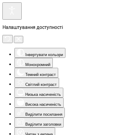
Налаштування доступності
Інвертувати кольори
Монохромний
Темний контраст
Світлий контраст
Низька насиченість
Висока насиченість
Виділити посилання
Виділити заголовки
Читач з екрана