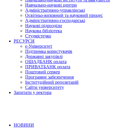
Навчально-наукові центри
Адміністративно-управлінські
Освітньо-виховний та науковий процес
Адміністративно-господарські
Наукові підрозділи
Наукова бібліотека
Студмістечко
РЕСУРСИ
е-Університет
Підтримка користувачів
Державні закупівлі
ОЩАДБАНК оплата
ПРИВАТБАНК оплата
Поштовий сервер
Програмне забезпечення
Інституційний репозитарій
Сайти університету
Запитати у ректора
НОВИНИ