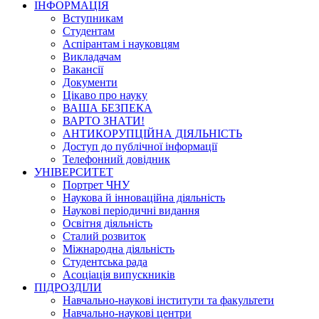
ІНФОРМАЦІЯ
Вступникам
Студентам
Аспірантам і науковцям
Викладачам
Вакансії
Документи
Цікаво про науку
ВАША БЕЗПЕКА
ВАРТО ЗНАТИ!
АНТИКОРУПЦІЙНА ДІЯЛЬНІСТЬ
Доступ до публічної інформації
Телефонний довідник
УНІВЕРСИТЕТ
Портрет ЧНУ
Наукова й інноваційна діяльність
Наукові періодичні видання
Освітня діяльність
Сталий розвиток
Міжнародна діяльність
Студентська рада
Асоціація випускників
ПІДРОЗДІЛИ
Навчально-наукові інститути та факультети
Навчально-наукові центри