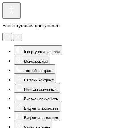
Налаштування доступності
Інвертувати кольори
Монохромний
Темний контраст
Світлий контраст
Низька насиченість
Висока насиченість
Виділити посилання
Виділити заголовки
Читач з екрана