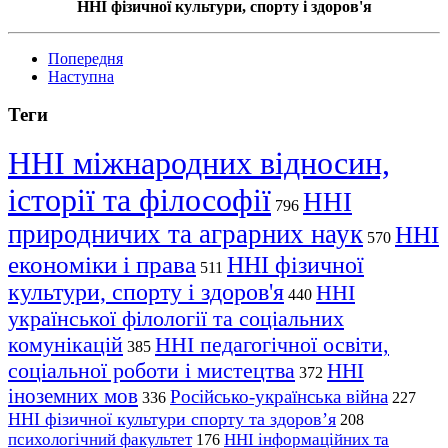
ННІ фізичної культури, спорту і здоров'я
Попередня
Наступна
Теги
ННІ міжнародних відносин,
історії та філософії
ННІ
796
природничих та аграрних наук
ННІ
570
економіки і права
ННІ фізичної
511
культури, спорту і здоров'я
ННІ
440
української філології та соціальних
комунікацій
ННІ педагогічної освіти,
385
соціальної роботи і мистецтва
ННІ
372
іноземних мов
Російсько-українська війна
336
227
ННІ фізичної культури спорту та здоров’я
208
психологічний факультет
ННІ інформаційних та
176