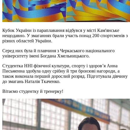
Кубок України із параплавання відбувся у місті Кам'янське
нещодавно.
У змаганнях брали участь понад 200 спортсменів з
різних областей України.
Серед них була й плавчиня з Черкаського національного
університету імені Богдана Хмельницького.
Студентка ННІ фізичної культури, спорту і здоров’я Анна
Письменна здобула одну срібну й три бронзові нагороди, а
також виконала перший дорослий розряд. Підготувала дівчину
до змагань Наталія Ткаченко.
Вітаємо студентку й тренерку!