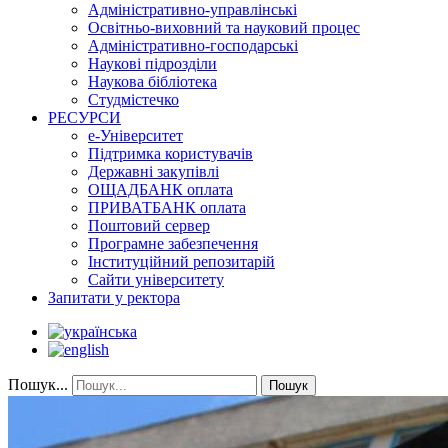
Адміністративно-управлінські
Освітньо-виховний та науковий процес
Адміністративно-господарські
Наукові підрозділи
Наукова бібліотека
Студмістечко
РЕСУРСИ
е-Університет
Підтримка користувачів
Державні закупівлі
ОЩАДБАНК оплата
ПРИВАТБАНК оплата
Поштовий сервер
Програмне забезпечення
Інституційний репозитарій
Сайти університету
Запитати у ректора
Пошук...
Пошук