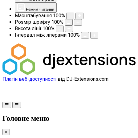
Режим читання
Масштабування
100
%
Розмір шрифту
100
%
Висота лінії
100
%
Інтервал між літерами
100
%
Плагін веб-доступності
від DJ-Extensions.com
Головне меню
×