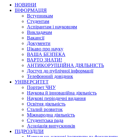
НОВИНИ
ІНФОРМАЦІЯ
Вступникам
Студентам
Аспірантам і науковцям
Викладачам
Вакансії
Документи
Цікаво про науку
ВАША БЕЗПЕКА
ВАРТО ЗНАТИ!
АНТИКОРУПЦІЙНА ДІЯЛЬНІСТЬ
Доступ до публічної інформації
Телефонний довідник
УНІВЕРСИТЕТ
Портрет ЧНУ
Наукова й інноваційна діяльність
Наукові періодичні видання
Освітня діяльність
Сталий розвиток
Міжнародна діяльність
Студентська рада
Асоціація випускників
ПІДРОЗДІЛИ
Навчально-наукові інститути та факультети