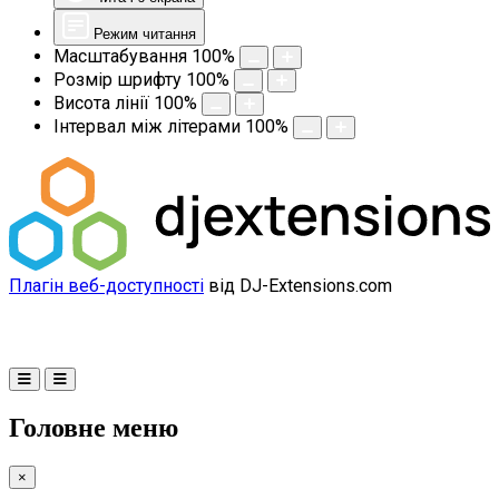
Режим читання
Масштабування
100
%
Розмір шрифту
100
%
Висота лінії
100
%
Інтервал між літерами
100
%
Плагін веб-доступності
від DJ-Extensions.com
Головне меню
×