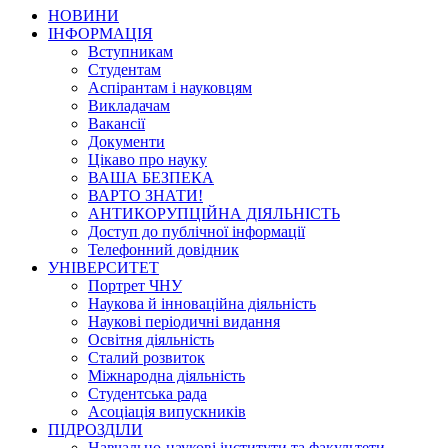
НОВИНИ
ІНФОРМАЦІЯ
Вступникам
Студентам
Аспірантам і науковцям
Викладачам
Вакансії
Документи
Цікаво про науку
ВАША БЕЗПЕКА
ВАРТО ЗНАТИ!
АНТИКОРУПЦІЙНА ДІЯЛЬНІСТЬ
Доступ до публічної інформації
Телефонний довідник
УНІВЕРСИТЕТ
Портрет ЧНУ
Наукова й інноваційна діяльність
Наукові періодичні видання
Освітня діяльність
Сталий розвиток
Міжнародна діяльність
Студентська рада
Асоціація випускників
ПІДРОЗДІЛИ
Навчально-наукові інститути та факультети