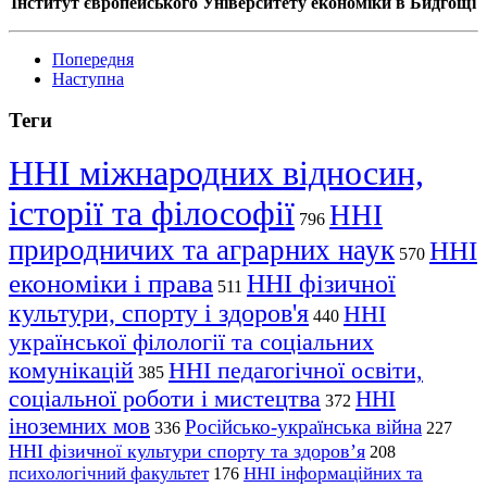
Інститут європейського
Університету економіки в Бидгощі
Попередня
Наступна
Теги
ННІ міжнародних відносин,
історії та філософії
ННІ
796
природничих та аграрних наук
ННІ
570
економіки і права
ННІ фізичної
511
культури, спорту і здоров'я
ННІ
440
української філології та соціальних
комунікацій
ННІ педагогічної освіти,
385
соціальної роботи і мистецтва
ННІ
372
іноземних мов
Російсько-українська війна
336
227
ННІ фізичної культури спорту та здоров’я
208
психологічний факультет
ННІ інформаційних та
176