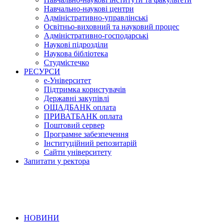
Навчально-наукові центри
Адміністративно-управлінські
Освітньо-виховний та науковий процес
Адміністративно-господарські
Наукові підрозділи
Наукова бібліотека
Студмістечко
РЕСУРСИ
е-Університет
Підтримка користувачів
Державні закупівлі
ОЩАДБАНК оплата
ПРИВАТБАНК оплата
Поштовий сервер
Програмне забезпечення
Інституційний репозитарій
Сайти університету
Запитати у ректора
НОВИНИ