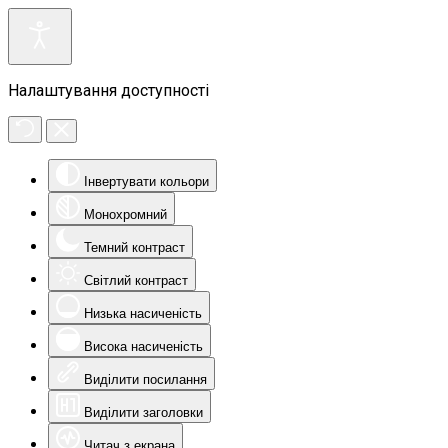
Налаштування доступності
Інвертувати кольори
Монохромний
Темний контраст
Світлий контраст
Низька насиченість
Висока насиченість
Виділити посилання
Виділити заголовки
Читач з екрана