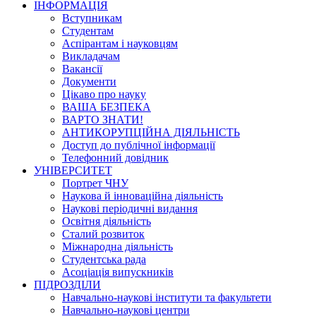
ІНФОРМАЦІЯ
Вступникам
Студентам
Аспірантам і науковцям
Викладачам
Вакансії
Документи
Цікаво про науку
ВАША БЕЗПЕКА
ВАРТО ЗНАТИ!
АНТИКОРУПЦІЙНА ДІЯЛЬНІСТЬ
Доступ до публічної інформації
Телефонний довідник
УНІВЕРСИТЕТ
Портрет ЧНУ
Наукова й інноваційна діяльність
Наукові періодичні видання
Освітня діяльність
Сталий розвиток
Міжнародна діяльність
Студентська рада
Асоціація випускників
ПІДРОЗДІЛИ
Навчально-наукові інститути та факультети
Навчально-наукові центри