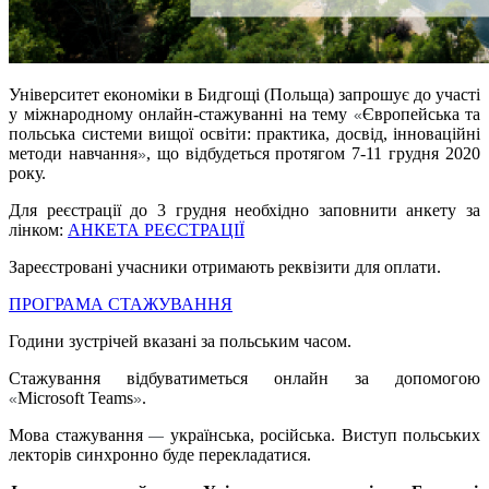
Університет економіки в Бидгощі (Польща) запрошує до участі
у міжнародному онлайн-стажуванні
на тему
Європейська та
«
польська системи вищої освіти: практика, досвід, інноваційні
методи навчання
, що відбудеться протягом 7-11
грудня 2020
»
року.
Для реєстрації до 3 грудня необхідно заповнити анкету за
лінком:
АНКЕТА РЕЄСТРАЦІЇ
Зареєстровані учасники отримають реквізити для оплати.
ПРОГРАМА СТАЖУВАННЯ
Години зустрічей вказані за польським часом.
Стажування відбуватиметься онлайн за допомогою
Microsoft
Teams
.
«
»
Мова стажування
українська, російська. Виступ польських
—
лекторів синхронно буде перекладатися.