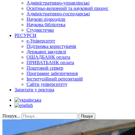
Адміністративно-управлінські
Освітньо-виховний та науковий процес
Адміністративно-господарські
Наукові підрозділи
Наукова бібліотека
Студмістечко
РЕСУРСИ
е-Університет
Підтримка користувачів
Державні закупівлі
ОЩАДБАНК оплата
ПРИВАТБАНК оплата
Поштовий сервер
Програмне забезпечення
Інституційний репозитарій
Сайти університету
Запитати у ректора
Пошук...
Пошук