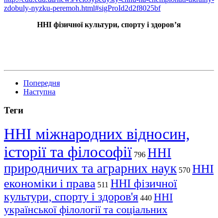
zdobuly-nyzku-peremoh.html#sigProId2d2f8025bf
ННІ фізичної культури, спорту і здоровʼя
Попередня
Наступна
Теги
ННІ міжнародних відносин,
історії та філософії
ННІ
796
природничих та аграрних наук
ННІ
570
економіки і права
ННІ фізичної
511
культури, спорту і здоров'я
ННІ
440
української філології та соціальних