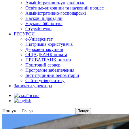
Адміністративно-управлінські
Освітньо-виховний та науковий процес
Адміністративно-господарські
Наукові підрозділи
Наукова бібліотека
Студмістечко
РЕСУРСИ
е-Університет
Підтримка користувачів
Державні закупівлі
ОЩАДБАНК оплата
ПРИВАТБАНК оплата
Поштовий сервер
Програмне забезпечення
Інституційний репозитарій
Сайти університету
Запитати у ректора
Пошук...
Пошук