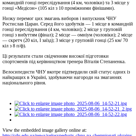
командній гонці переслідування (4 км, чоловіки) та 3 місце у
гонці «Медісон» (105 кіл з 10 проміжними фінішами).
Низку перемог цих змагань виборов і випускник ЧНУ
Ростислав Царан. Серед його здобутків — 1 місце в командній
гонці переслідування (4 км, чоловіки); 2
місце у груповій
гонці з вибуттям (фінал); 2 місце — омніум (чоловіки); 2 місце
— скретч (20 кіл, І заїзд); 3 місце у груповій гонці (25 км/ 70
кіл з 8 п/ф).
Ці результати стали свідченням високої підготовки
спортсменів під керівництвом тренера Віталія Степаненка.
Велосипедисти ЧНУ вкотре підтвердили свій статус одних із
найкращих в Україні, здобуваючи нагороди на змаганнях
національного рівня.
View the embedded image gallery online at:
http://cdu.edu.ua/news/velosypedysty-chnu-na-chempionati-ukrainy-