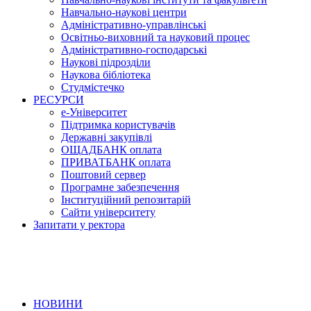
Навчально-наукові центри
Адміністративно-управлінські
Освітньо-виховний та науковий процес
Адміністративно-господарські
Наукові підрозділи
Наукова бібліотека
Студмістечко
РЕСУРСИ
е-Університет
Підтримка користувачів
Державні закупівлі
ОЩАДБАНК оплата
ПРИВАТБАНК оплата
Поштовий сервер
Програмне забезпечення
Інституційний репозитарій
Сайти університету
Запитати у ректора
НОВИНИ