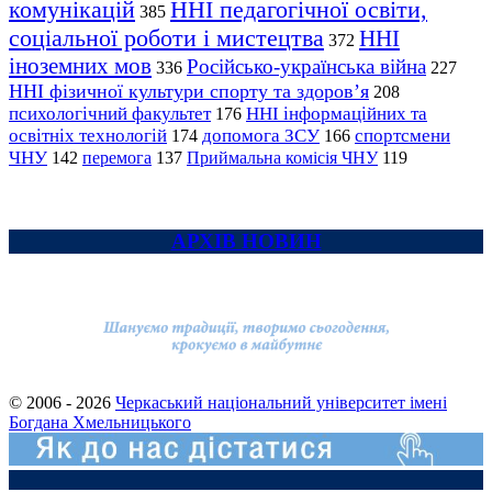
комунікацій
ННІ педагогічної освіти,
385
соціальної роботи і мистецтва
ННІ
372
іноземних мов
Російсько-українська війна
336
227
ННІ фізичної культури спорту та здоров’я
208
психологічний факультет
ННІ інформаційних та
176
освітніх технологій
допомога ЗСУ
спортсмени
174
166
ЧНУ
перемога
142
137
Приймальна комісія ЧНУ
119
АРХІВ НОВИН
© 2006 - 2026
Черкаський національний університет імені
Богдана Хмельницького