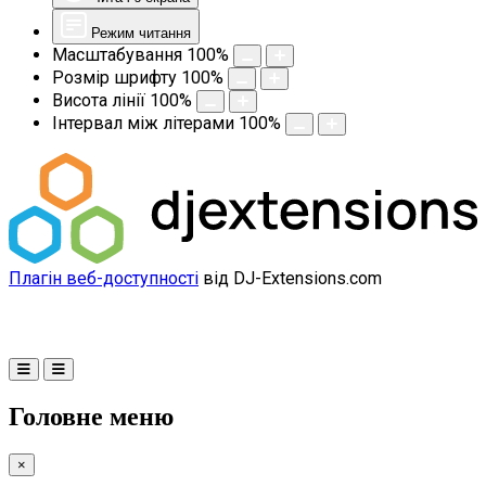
Режим читання
Масштабування
100
%
Розмір шрифту
100
%
Висота лінії
100
%
Інтервал між літерами
100
%
Плагін веб-доступності
від DJ-Extensions.com
Головне меню
×