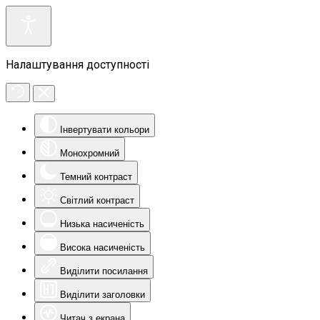
Налаштування доступності
Інвертувати кольори
Монохромний
Темний контраст
Світлий контраст
Низька насиченість
Висока насиченість
Виділити посилання
Виділити заголовки
Читач з екрана