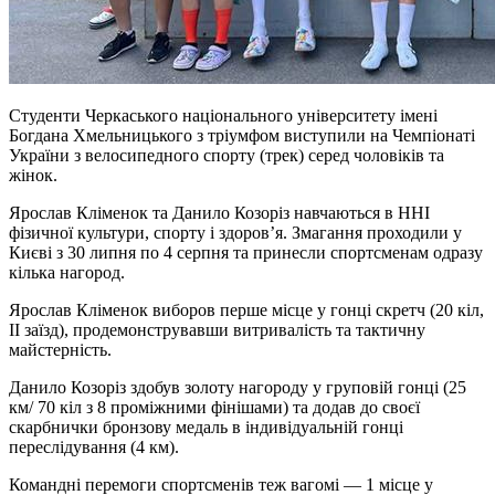
Студенти Черкаського національного університету імені
Богдана Хмельницького з тріумфом виступили на Чемпіонаті
України з велосипедного спорту (трек) серед чоловіків та
жінок.
Ярослав Кліменок та Данило Козоріз навчаються в ННІ
фізичної культури, спорту і здоровʼя. Змагання проходили у
Києві з 30 липня по 4 серпня та принесли спортсменам одразу
кілька нагород.
Ярослав Кліменок виборов перше місце у гонці скретч (20 кіл,
ІІ заїзд), продемонструвавши витривалість та тактичну
майстерність.
Данило Козоріз здобув золоту нагороду у груповій гонці (25
км/ 70 кіл з 8 проміжними фінішами) та додав до своєї
скарбнички бронзову медаль в індивідуальній гонці
переслідування (4 км).
Командні перемоги спортсменів теж вагомі — 1 місце у