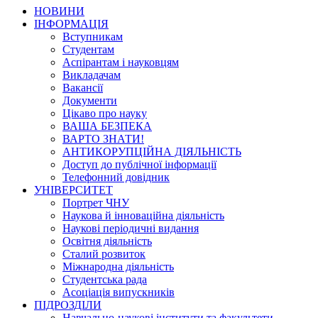
НОВИНИ
ІНФОРМАЦІЯ
Вступникам
Студентам
Аспірантам і науковцям
Викладачам
Вакансії
Документи
Цікаво про науку
ВАША БЕЗПЕКА
ВАРТО ЗНАТИ!
АНТИКОРУПЦІЙНА ДІЯЛЬНІСТЬ
Доступ до публічної інформації
Телефонний довідник
УНІВЕРСИТЕТ
Портрет ЧНУ
Наукова й інноваційна діяльність
Наукові періодичні видання
Освітня діяльність
Сталий розвиток
Міжнародна діяльність
Студентська рада
Асоціація випускників
ПІДРОЗДІЛИ
Навчально-наукові інститути та факультети