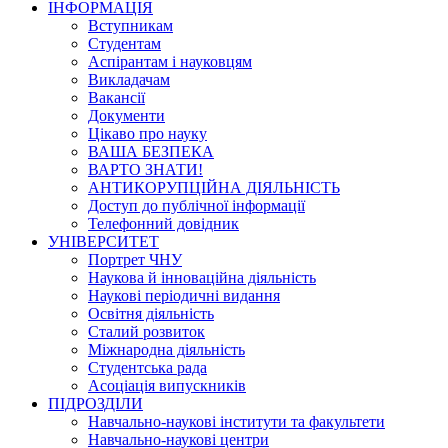
ІНФОРМАЦІЯ
Вступникам
Студентам
Аспірантам і науковцям
Викладачам
Вакансії
Документи
Цікаво про науку
ВАША БЕЗПЕКА
ВАРТО ЗНАТИ!
АНТИКОРУПЦІЙНА ДІЯЛЬНІСТЬ
Доступ до публічної інформації
Телефонний довідник
УНІВЕРСИТЕТ
Портрет ЧНУ
Наукова й інноваційна діяльність
Наукові періодичні видання
Освітня діяльність
Сталий розвиток
Міжнародна діяльність
Студентська рада
Асоціація випускників
ПІДРОЗДІЛИ
Навчально-наукові інститути та факультети
Навчально-наукові центри