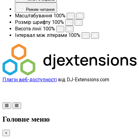
Режим читання
Масштабування
100
%
Розмір шрифту
100
%
Висота лінії
100
%
Інтервал між літерами
100
%
Плагін веб-доступності
від DJ-Extensions.com
Головне меню
×