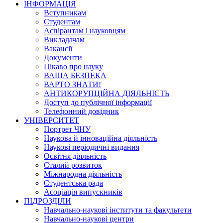
ІНФОРМАЦІЯ
Вступникам
Студентам
Аспірантам і науковцям
Викладачам
Вакансії
Документи
Цікаво про науку
ВАША БЕЗПЕКА
ВАРТО ЗНАТИ!
АНТИКОРУПЦІЙНА ДІЯЛЬНІСТЬ
Доступ до публічної інформації
Телефонний довідник
УНІВЕРСИТЕТ
Портрет ЧНУ
Наукова й інноваційна діяльність
Наукові періодичні видання
Освітня діяльність
Сталий розвиток
Міжнародна діяльність
Студентська рада
Асоціація випускників
ПІДРОЗДІЛИ
Навчально-наукові інститути та факультети
Навчально-наукові центри