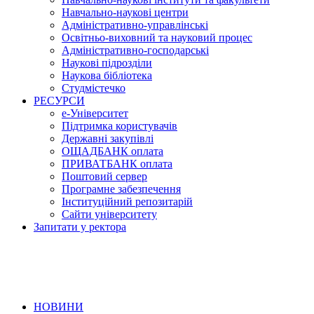
Навчально-наукові центри
Адміністративно-управлінські
Освітньо-виховний та науковий процес
Адміністративно-господарські
Наукові підрозділи
Наукова бібліотека
Студмістечко
РЕСУРСИ
е-Університет
Підтримка користувачів
Державні закупівлі
ОЩАДБАНК оплата
ПРИВАТБАНК оплата
Поштовий сервер
Програмне забезпечення
Інституційний репозитарій
Сайти університету
Запитати у ректора
НОВИНИ