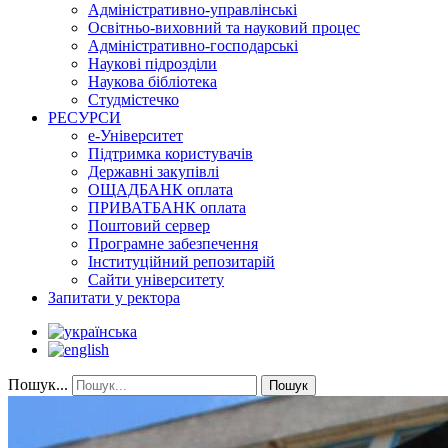
Адміністративно-управлінські
Освітньо-виховний та науковий процес
Адміністративно-господарські
Наукові підрозділи
Наукова бібліотека
Студмістечко
РЕСУРСИ
е-Університет
Підтримка користувачів
Державні закупівлі
ОЩАДБАНК оплата
ПРИВАТБАНК оплата
Поштовий сервер
Програмне забезпечення
Інституційний репозитарій
Сайти університету
Запитати у ректора
Пошук...
Пошук