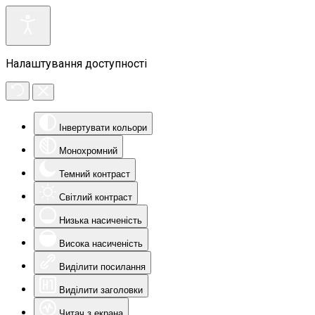
Налаштування доступності
Інвертувати кольори
Монохромний
Темний контраст
Світлий контраст
Низька насиченість
Висока насиченість
Виділити посилання
Виділити заголовки
Читач з екрана