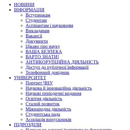
НОВИНИ
ІНФОРМАЦІЯ
Вступникам
Студентам
Аспірантам і науковцям
Викладачам
Вакансії
Документи
Цікаво про науку
ВАША БЕЗПЕКА
ВАРТО ЗНАТИ!
АНТИКОРУПЦІЙНА ДІЯЛЬНІСТЬ
Доступ до публічної інформації
Телефонний довідник
УНІВЕРСИТЕТ
Портрет ЧНУ
Наукова й інноваційна діяльність
Наукові періодичні видання
Освітня діяльність
Сталий розвиток
Міжнародна діяльність
Студентська рада
Асоціація випускників
ПІДРОЗДІЛИ
Навчально-наукові інститути та факультети