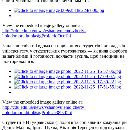
співвітчизників та запалили свічки пам’яті.
View the embedded image gallery online at:
http://cdu.edu.ua/news/vshanovuiemo-zhertv-
holodomoru.html#sigProIdefcf0cc1bf
Запалали свічки і вдома на підвіконнях студентів і викладачів
університету, у студентських гуртожитках — як вияв скорботи
за загиблими й готовності докласти зусиль, щоб геноциди не
повторювалися.
View the embedded image gallery online at:
http://cdu.edu.ua/news/vshanovuiemo-zhertv-
holodomoru.html#sigProIdca389cf5fd
Студенти ННІ української філології та соціальних комунікацій
Денис Малюк, Ірина Пухла, Вікторія Терещенко підготували