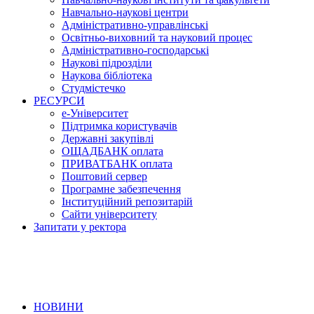
Навчально-наукові центри
Адміністративно-управлінські
Освітньо-виховний та науковий процес
Адміністративно-господарські
Наукові підрозділи
Наукова бібліотека
Студмістечко
РЕСУРСИ
е-Університет
Підтримка користувачів
Державні закупівлі
ОЩАДБАНК оплата
ПРИВАТБАНК оплата
Поштовий сервер
Програмне забезпечення
Інституційний репозитарій
Сайти університету
Запитати у ректора
НОВИНИ