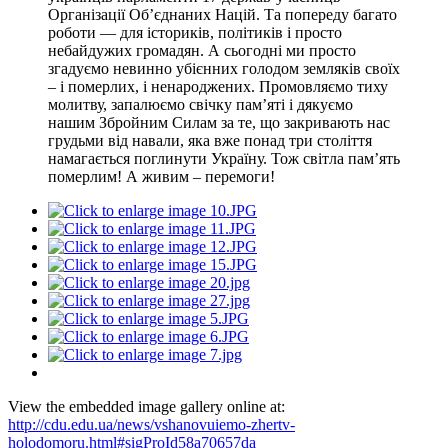
Організації Об’єднаних Націй. Та попереду багато
роботи — для істориків, політиків і просто
небайдужих громадян. А сьогодні ми просто
згадуємо невинно убієнних голодом земляків своїх
– і померлих, і ненароджених. Промовляємо тиху
молитву, запалюємо свічку пам’яті і дякуємо
нашим Збройним Силам за те, що закривають нас
грудьми від навали, яка вже понад три століття
намагається поглинути Україну. Тож світла пам’ять
померлим! А живим – перемоги!
View the embedded image gallery online at:
http://cdu.edu.ua/news/vshanovuiemo-zhertv-
holodomoru.html#sigProId58a70657da