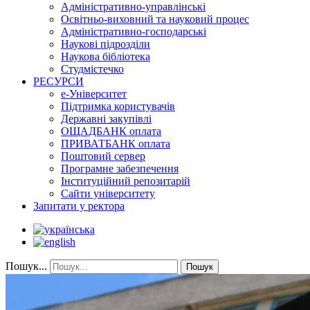
Адміністративно-управлінські
Освітньо-виховний та науковий процес
Адміністративно-господарські
Наукові підрозділи
Наукова бібліотека
Студмістечко
РЕСУРСИ
е-Університет
Підтримка користувачів
Державні закупівлі
ОЩАДБАНК оплата
ПРИВАТБАНК оплата
Поштовий сервер
Програмне забезпечення
Інституційний репозитарій
Сайти університету
Запитати у ректора
Пошук...
Пошук