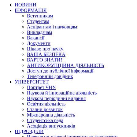
НОВИНИ
ІНФОРМАЦІЯ
Вступникам
Студентам
Аспірантам і науковцям
Викладачам
Вакансії
Документи
Цікаво про науку
ВАША БЕЗПЕКА
ВАРТО ЗНАТИ!
АНТИКОРУПЦІЙНА ДІЯЛЬНІСТЬ
Доступ до публічної інформації
Телефонний довідник
УНІВЕРСИТЕТ
Портрет ЧНУ
Наукова й інноваційна діяльність
Наукові періодичні видання
Освітня діяльність
Сталий розвиток
Міжнародна діяльність
Студентська рада
Асоціація випускників
ПІДРОЗДІЛИ
Навчально-наукові інститути та факультети