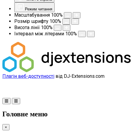
Режим читання
Масштабування
100
%
Розмір шрифту
100
%
Висота лінії
100
%
Інтервал між літерами
100
%
Плагін веб-доступності
від DJ-Extensions.com
Головне меню
×