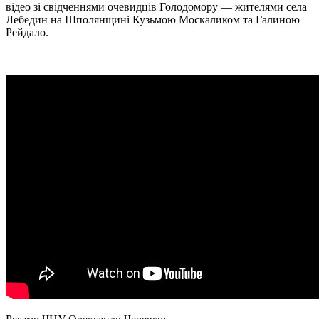
відео зі свідченнями очевидців Голодомору — жителями села
Лебедин на Шполянщині Кузьмою Москаликом та Галиною
Рейдало.