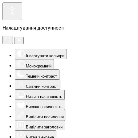
Налаштування доступності
Інвертувати кольори
Монохромний
Темний контраст
Світлий контраст
Низька насиченість
Висока насиченість
Виділити посилання
Виділити заголовки
Читач з екрана