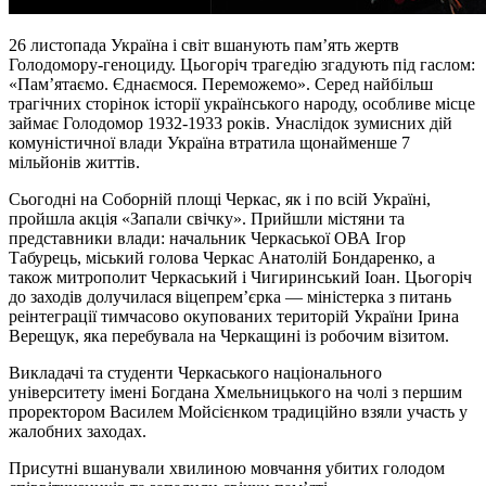
26 листопада Україна і світ вшанують пам’ять жертв
Голодомору-геноциду. Цьогоріч трагедію згадують під гаслом:
«Пам’ятаємо. Єднаємося. Переможемо». Серед найбільш
трагічних сторінок історії українського народу, особливе місце
займає Голодомор 1932-1933 років. Унаслідок зумисних дій
комуністичної влади Україна втратила щонайменше 7
мільйонів життів.
Сьогодні на Соборній площі Черкас, як і по всій Україні,
пройшла акція «Запали свічку». Прийшли містяни та
представники влади: начальник Черкаської ОВА Ігор
Табурець, міський голова Черкас Анатолій Бондаренко, а
також митрополит Черкаський і Чигиринський Іоан. Цьогоріч
до заходів долучилася віцепрем’єрка — міністерка з питань
реінтеграції тимчасово окупованих територій України Ірина
Верещук, яка перебувала на Черкащині із робочим візитом.
Викладачі та студенти Черкаського національного
університету імені Богдана Хмельницького на чолі з першим
проректором Василем Мойсієнком традиційно взяли участь у
жалобних заходах.
Присутні вшанували хвилиною мовчання убитих голодом