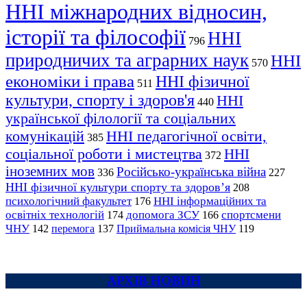
ННІ міжнародних відносин,
історії та філософії
ННІ
796
природничих та аграрних наук
ННІ
570
економіки і права
ННІ фізичної
511
культури, спорту і здоров'я
ННІ
440
української філології та соціальних
комунікацій
ННІ педагогічної освіти,
385
соціальної роботи і мистецтва
ННІ
372
іноземних мов
Російсько-українська війна
336
227
ННІ фізичної культури спорту та здоров’я
208
психологічний факультет
ННІ інформаційних та
176
освітніх технологій
допомога ЗСУ
спортсмени
174
166
ЧНУ
перемога
142
137
Приймальна комісія ЧНУ
119
АРХІВ НОВИН