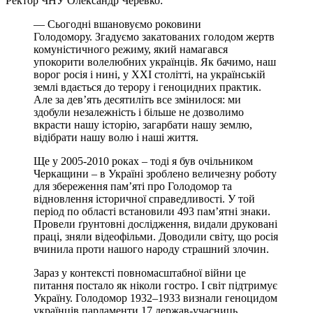
Ректор ЧНУ Олександр Черевко:
— Сьогодні вшановуємо роковини
Голодомору. Згадуємо закатованих голодом жертв
комуністичного режиму, який намагався
упокорити волелюбних українців. Як бачимо, наш
ворог росія і нині, у ХХІ столітті, на українській
землі вдається до терору і геноцидних практик.
Але за дев’ять десятиліть все змінилося: ми
здобули незалежність і більше не дозволимо
вкрасти нашу історію, загарбати нашу землю,
відібрати нашу волю і наші життя.
Ще у 2005-2010 роках – тоді я був очільником
Черкащини –
в Україні зроблено величезну роботу
для збереження пам’яті про Голодомор та
відновлення історичної справедливості. У той
період по області встановили 493 пам’ятні знаки.
Провели ґрунтовні дослідження, видали друковані
праці, зняли відеофільми. Доводили світу, що росія
вчинила проти нашого народу страшний злочин.
Зараз у контексті повномасштабної війни це
питання постало як ніколи гостро. І світ підтримує
Україну. Голодомор 1932–1933 визнали геноцидом
українців парламенти 17 держав-учасниць