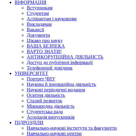
ІНФОРМАЦІЯ
Вступникам
Студентам
Аспірантам і науковцям
Викладачам
Вакансії
Документи
Цікаво про науку
ВАША БЕЗПЕКА
ВАРТО ЗНАТИ!
АНТИКОРУПЦІЙНА ДІЯЛЬНІСТЬ
Доступ до публічної інформації
Телефонний довідник
УНІВЕРСИТЕТ
Портрет ЧНУ
Наукова й інноваційна діяльність
Наукові періодичні видання
Освітня діяльність
Сталий розвиток
Міжнародна діяльність
Студентська рада
Асоціація випускників
ПІДРОЗДІЛИ
Навчально-наукові інститути та факультети
Навчально-наукові центри