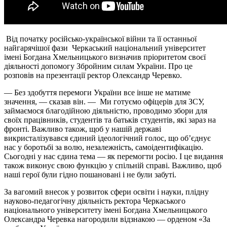
Від початку російсько-української війни та її останньої
найгарячішої фази Черкаський національний університет
імені Богдана Хмельницького визначив пріоритетом своєї
діяльності допомогу Збройним силам України. Про це
розповів на презентації ректор Олександр Черевко.
— Без здобуття перемоги України все інше не матиме
значення, — сказав він. — Ми готуємо офіцерів для ЗСУ,
займаємося благодійною діяльністю, проводимо збори для
своїх працівників, студентів та батьків студентів, які зараз на
фронті. Важливо також, щоб у нашій державі
викристалізувався єдиний ідеологічний голос, що об’єднує
нас у боротьбі за волю, незалежність, самоідентифікацію.
Сьогодні у нас єдина тема — як перемогти росію. І це видання
також виконує свою функцію у спільній справі. Важливо, щоб
наші герої були гідно пошановані і не були забуті.
За вагомий внесок у розвиток сфери освіти і науки, плідну
науково-педагогічну діяльність ректора Черкаського
національного університету імені Богдана Хмельницького
Олександра Черевка нагородили відзнакою — орденом «За