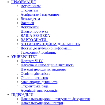
ІНФОРМАЦІЯ
Вступникам
Студентам
Аспірантам і науковцям
Викладачам
Вакансії
Документи
Цікаво про науку
ВАША БЕЗПЕКА
ВАРТО ЗНАТИ!
АНТИКОРУПЦІЙНА ДІЯЛЬНІСТЬ
Доступ до публічної інформації
Телефонний довідник
УНІВЕРСИТЕТ
Портрет ЧНУ
Наукова й інноваційна діяльність
Наукові періодичні видання
Освітня діяльність
Сталий розвиток
Міжнародна діяльність
Студентська рада
Асоціація випускників
ПІДРОЗДІЛИ
Навчально-наукові інститути та факультети
Навчально-наукові центри