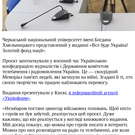
Черкаський національний університет імені Богдана
Хмельницького представлений у виданні «Все буде Україна!
Золотий фонд нації».
Проєкт започаткували у воєнний час Українською
конфедерацією журналістів і Державним комітетом
телебачення і радіомовлення України. Це — своєрідний
Меморіал пам'яті людей, які загинули на війні. Згадані й ті, хто
своєю творчістю чи працею наближають перемогу.
Видання презентували у Києві,
в інформаційній агенції
«Укрінформ»
.
«Незабаром постане цвинтар військових поховань. Щоб ніхто
з героїв не був забутий, реалізується цей проєкт. Дуже
важливо, що він реалізується у вигляді книжкового видання.
Мій досвід показує, що можна про героїв писати в інтернеті.
Можна про них розповідати на радіо та телебаченні, але коли