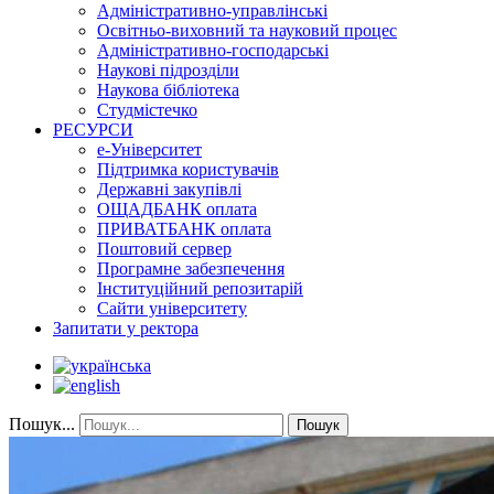
Адміністративно-управлінські
Освітньо-виховний та науковий процес
Адміністративно-господарські
Наукові підрозділи
Наукова бібліотека
Студмістечко
РЕСУРСИ
е-Університет
Підтримка користувачів
Державні закупівлі
ОЩАДБАНК оплата
ПРИВАТБАНК оплата
Поштовий сервер
Програмне забезпечення
Інституційний репозитарій
Сайти університету
Запитати у ректора
Пошук...
Пошук