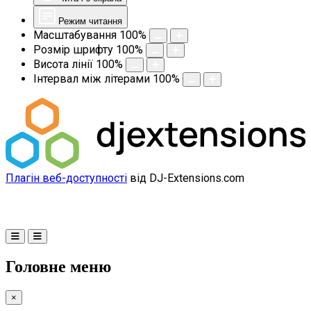
Режим читання
Масштабування
100
%
Розмір шрифту
100
%
Висота лінії
100
%
Інтервал між літерами
100
%
Плагін веб-доступності
від DJ-Extensions.com
Головне меню
×