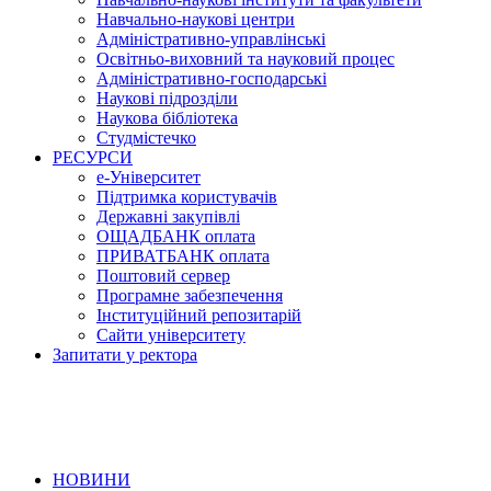
Навчально-наукові центри
Адміністративно-управлінські
Освітньо-виховний та науковий процес
Адміністративно-господарські
Наукові підрозділи
Наукова бібліотека
Студмістечко
РЕСУРСИ
е-Університет
Підтримка користувачів
Державні закупівлі
ОЩАДБАНК оплата
ПРИВАТБАНК оплата
Поштовий сервер
Програмне забезпечення
Інституційний репозитарій
Сайти університету
Запитати у ректора
НОВИНИ