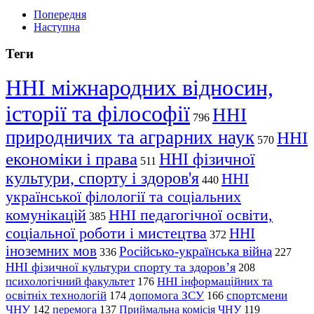
Попередня
Наступна
Теги
ННІ міжнародних відносин,
історії та філософії
ННІ
796
природничих та аграрних наук
ННІ
570
економіки і права
ННІ фізичної
511
культури, спорту і здоров'я
ННІ
440
української філології та соціальних
комунікацій
ННІ педагогічної освіти,
385
соціальної роботи і мистецтва
ННІ
372
іноземних мов
Російсько-українська війна
336
227
ННІ фізичної культури спорту та здоров’я
208
психологічний факультет
ННІ інформаційних та
176
освітніх технологій
допомога ЗСУ
спортсмени
174
166
ЧНУ
перемога
142
137
Приймальна комісія ЧНУ
119