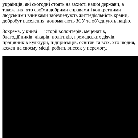
українців, які сьогодні стоять на захисті нашої держави, а
також тих, хто своїми добрими справами і конкретними
людськими вчинками забезпечують життєдіяльність країни,
добробут населення, допомагають ЗСУ та об’єднують націю.
Зокрема, у книзі — історії волонтерів, меценатів,
благодійників, лікарів, політиків, громадських діячів,
працівників культури, підприємців, освітян та всіх, хто щодня,
кожен на своєму місці, робить внесок у перемогу.