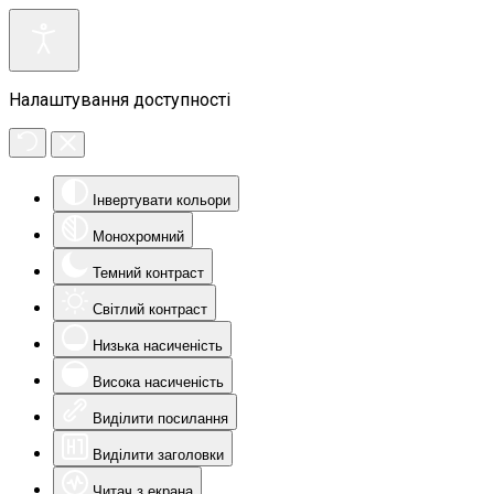
Налаштування доступності
Інвертувати кольори
Монохромний
Темний контраст
Світлий контраст
Низька насиченість
Висока насиченість
Виділити посилання
Виділити заголовки
Читач з екрана