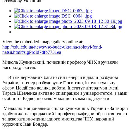
розбудову України».
View the embedded image gallery online at:
http://cdu.edu.ua/news/vse-bude-ukraina-zolotyi-fond-
natsii.html#sigProId7dfb7731ea
Микола Жулинський, почесний професор ЧНУ, вручаючи
нагороду, сказав:
— Ви як державник багато сил і енергії віддали розбудові
України, а тепер розбудовуєте її освітню, інтелектуальну
сферу. Це дійсно велика робота. Інститут літератури імені
Тараса Шевченка активно співпрацює з університетом, з вами
особисто. Радію, що маю можливість вам подякувати.
Медаллю Національної спілки художників України «За творчі
здобутки» нагороджений і професор кафедри образотворчого
та декоративно-прикладного мистецтва ЧНУ, народний
художник Іван Бондар.