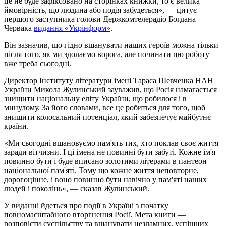
це не буде зафіксовано на сторінках книжки, то є велика
ймовірність, що людина або подія забудеться», — цитує
першого заступника голови Держкомтелерадіо Богдана
Червака
видання «Укрінформ»
.
Він зазначив, що гідно вшанувати наших героїв можна тільки
після того, як ми здолаємо ворога, але починати цю роботу
вже треба сьогодні.
Директор Інституту літератури імені Тараса Шевченка НАН
України Микола Жулинський зауважив, що Росія намагається
знищити національну еліту України, що робилося і в
минулому. За його словами, все це робиться для того, щоб
знищити колосальний потенціал, який забезпечує майбутнє
країни.
«Ми сьогодні вшановуємо пам'ять тих, хто поклав своє життя
заради вітчизни. І ці імена не повинні бути забуті. Кожне ім'я
повинно бути і буде вписано золотими літерами в пантеон
національної пам'яті. Тому що кожне життя неповторне,
дорогоцінне, і воно повинно бути навічно у пам'яті наших
людей і поколінь», — сказав Жулинський.
У виданні йдеться про події в Україні з початку
повномасштабного вторгнення Росії. Мета книги —
розповісти суспільству та вшанувати незламних, успішних