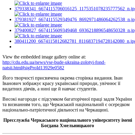
View the embedded image gallery online at:
http://cdu.edu.ua/news/vse-bude-ukraina-zolotyi-fond-
natsii.html#sigProId13929e0582
Його творчості присвячена окрема сторінка видання. Іван
Іванович зображує красу української природи, увічнює її
видатних діячів, а нині ще й навчає студентів.
Високі нагороди є підсумком багаторічної праці задля України
та визнанням того, що Черкаський національний є осередком
національно-патріотичної діяльності на Черкащині.
Пресслужба Черкаського національного університету імені
Богдана Хмельницького