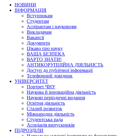
НОВИНИ
ІНФОРМАЦІЯ
Вступникам
Студентам
Аспірантам і науковцям
Викладачам
Вакансії
Документи
Цікаво про науку
ВАША БЕЗПЕКА
ВАРТО ЗНАТИ!
АНТИКОРУПЦІЙНА ДІЯЛЬНІСТЬ
Доступ до публічної інформації
Телефонний довідник
УНІВЕРСИТЕТ
Портрет ЧНУ
Наукова й інноваційна діяльність
Наукові періодичні видання
Освітня діяльність
Сталий розвиток
Міжнародна діяльність
Студентська рада
Асоціація випускників
ПІДРОЗДІЛИ
Навчально-наукові інститути та факультети