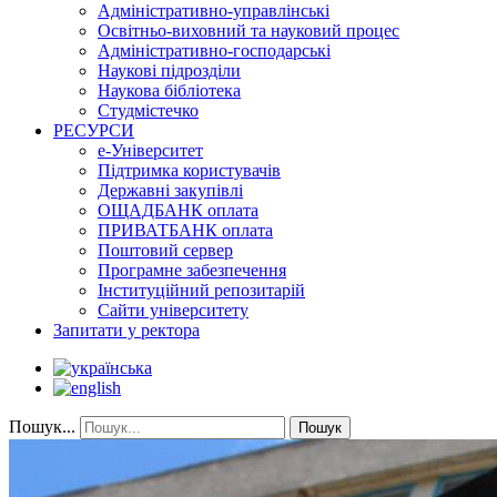
Адміністративно-управлінські
Освітньо-виховний та науковий процес
Адміністративно-господарські
Наукові підрозділи
Наукова бібліотека
Студмістечко
РЕСУРСИ
е-Університет
Підтримка користувачів
Державні закупівлі
ОЩАДБАНК оплата
ПРИВАТБАНК оплата
Поштовий сервер
Програмне забезпечення
Інституційний репозитарій
Сайти університету
Запитати у ректора
Пошук...
Пошук