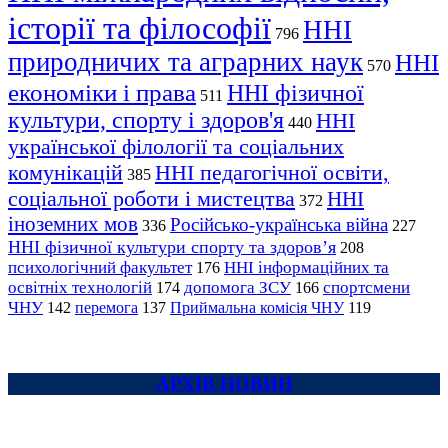
історії та філософії
ННІ
796
природничих та аграрних наук
ННІ
570
економіки і права
ННІ фізичної
511
культури, спорту і здоров'я
ННІ
440
української філології та соціальних
комунікацій
ННІ педагогічної освіти,
385
соціальної роботи і мистецтва
ННІ
372
іноземних мов
Російсько-українська війна
336
227
ННІ фізичної культури спорту та здоров’я
208
психологічний факультет
ННІ інформаційних та
176
освітніх технологій
допомога ЗСУ
спортсмени
174
166
ЧНУ
перемога
142
137
Приймальна комісія ЧНУ
119
АРХІВ НОВИН