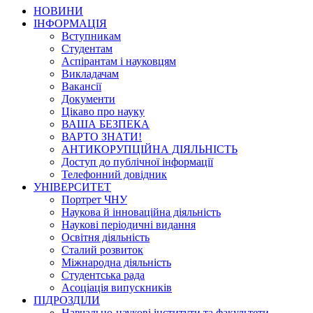
НОВИНИ
ІНФОРМАЦІЯ
Вступникам
Студентам
Аспірантам і науковцям
Викладачам
Вакансії
Документи
Цікаво про науку
ВАША БЕЗПЕКА
ВАРТО ЗНАТИ!
АНТИКОРУПЦІЙНА ДІЯЛЬНІСТЬ
Доступ до публічної інформації
Телефонний довідник
УНІВЕРСИТЕТ
Портрет ЧНУ
Наукова й інноваційна діяльність
Наукові періодичні видання
Освітня діяльність
Сталий розвиток
Міжнародна діяльність
Студентська рада
Асоціація випускників
ПІДРОЗДІЛИ
Навчально-наукові інститути та факультети