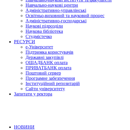
Навчально-наукові центри
Адміністративно-управлінські
Освітньо-виховний та науковий процес
Адміністративно-господарські
Наукові підрозділи
Наукова бібліотека
Студмістечко
РЕСУРСИ
е-Університет
Підтримка користувачів
Державні закупівлі
ОЩАДБАНК оплата
ПРИВАТБАНК оплата
Поштовий сервер
Програмне забезпечення
Інституційний репозитарій
Сайти університету
Запитати у ректора
НОВИНИ