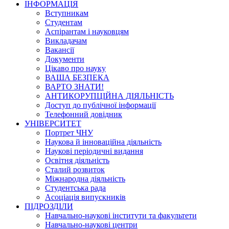
ІНФОРМАЦІЯ
Вступникам
Студентам
Аспірантам і науковцям
Викладачам
Вакансії
Документи
Цікаво про науку
ВАША БЕЗПЕКА
ВАРТО ЗНАТИ!
АНТИКОРУПЦІЙНА ДІЯЛЬНІСТЬ
Доступ до публічної інформації
Телефонний довідник
УНІВЕРСИТЕТ
Портрет ЧНУ
Наукова й інноваційна діяльність
Наукові періодичні видання
Освітня діяльність
Сталий розвиток
Міжнародна діяльність
Студентська рада
Асоціація випускників
ПІДРОЗДІЛИ
Навчально-наукові інститути та факультети
Навчально-наукові центри