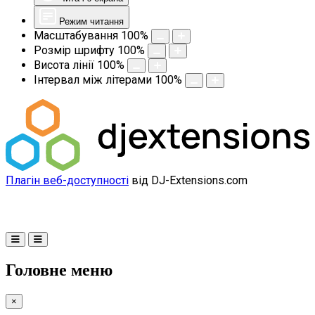
Режим читання
Масштабування
100
%
Розмір шрифту
100
%
Висота лінії
100
%
Інтервал між літерами
100
%
Плагін веб-доступності
від DJ-Extensions.com
Головне меню
×