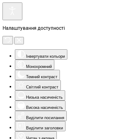
Налаштування доступності
Інвертувати кольори
Монохромний
Темний контраст
Світлий контраст
Низька насиченість
Висока насиченість
Виділити посилання
Виділити заголовки
Читач з екрана