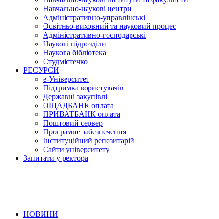
Навчально-наукові центри
Адміністративно-управлінські
Освітньо-виховний та науковий процес
Адміністративно-господарські
Наукові підрозділи
Наукова бібліотека
Студмістечко
РЕСУРСИ
е-Університет
Підтримка користувачів
Державні закупівлі
ОЩАДБАНК оплата
ПРИВАТБАНК оплата
Поштовий сервер
Програмне забезпечення
Інституційний репозитарій
Сайти університету
Запитати у ректора
НОВИНИ