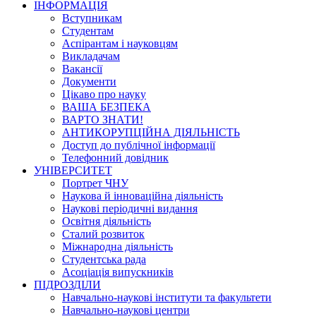
ІНФОРМАЦІЯ
Вступникам
Студентам
Аспірантам і науковцям
Викладачам
Вакансії
Документи
Цікаво про науку
ВАША БЕЗПЕКА
ВАРТО ЗНАТИ!
АНТИКОРУПЦІЙНА ДІЯЛЬНІСТЬ
Доступ до публічної інформації
Телефонний довідник
УНІВЕРСИТЕТ
Портрет ЧНУ
Наукова й інноваційна діяльність
Наукові періодичні видання
Освітня діяльність
Сталий розвиток
Міжнародна діяльність
Студентська рада
Асоціація випускників
ПІДРОЗДІЛИ
Навчально-наукові інститути та факультети
Навчально-наукові центри