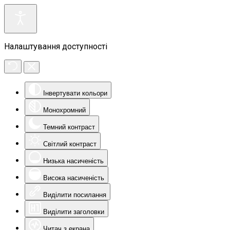
Налаштування доступності
Інвертувати кольори
Монохромний
Темний контраст
Світлий контраст
Низька насиченість
Висока насиченість
Виділити посилання
Виділити заголовки
Читач з екрана