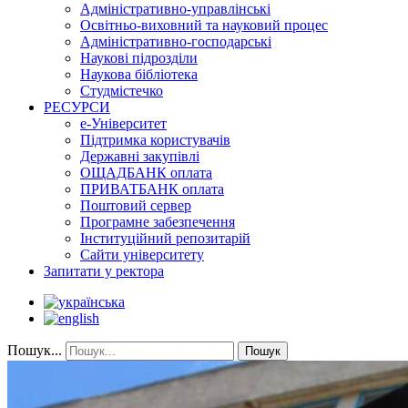
Адміністративно-управлінські
Освітньо-виховний та науковий процес
Адміністративно-господарські
Наукові підрозділи
Наукова бібліотека
Студмістечко
РЕСУРСИ
е-Університет
Підтримка користувачів
Державні закупівлі
ОЩАДБАНК оплата
ПРИВАТБАНК оплата
Поштовий сервер
Програмне забезпечення
Інституційний репозитарій
Сайти університету
Запитати у ректора
Пошук...
Пошук