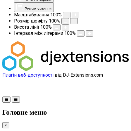
Режим читання
Масштабування
100
%
Розмір шрифту
100
%
Висота лінії
100
%
Інтервал між літерами
100
%
Плагін веб-доступності
від DJ-Extensions.com
Головне меню
×