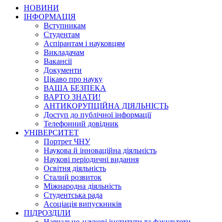
НОВИНИ
ІНФОРМАЦІЯ
Вступникам
Студентам
Аспірантам і науковцям
Викладачам
Вакансії
Документи
Цікаво про науку
ВАША БЕЗПЕКА
ВАРТО ЗНАТИ!
АНТИКОРУПЦІЙНА ДІЯЛЬНІСТЬ
Доступ до публічної інформації
Телефонний довідник
УНІВЕРСИТЕТ
Портрет ЧНУ
Наукова й інноваційна діяльність
Наукові періодичні видання
Освітня діяльність
Сталий розвиток
Міжнародна діяльність
Студентська рада
Асоціація випускників
ПІДРОЗДІЛИ
Навчально-наукові інститути та факультети