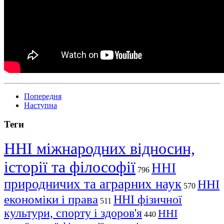
Попередня
Наступна
Теги
ННІ міжнародних відносин,
історії та філософії
ННІ
796
природничих та аграрних наук
ННІ
570
економіки і права
ННІ фізичної
511
культури, спорту і здоров'я
ННІ
440