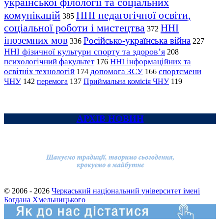
української філології та соціальних
комунікацій
ННІ педагогічної освіти,
385
соціальної роботи і мистецтва
ННІ
372
іноземних мов
Російсько-українська війна
336
227
ННІ фізичної культури спорту та здоров’я
208
психологічний факультет
ННІ інформаційних та
176
освітніх технологій
допомога ЗСУ
спортсмени
174
166
ЧНУ
перемога
142
137
Приймальна комісія ЧНУ
119
АРХІВ НОВИН
© 2006 - 2026
Черкаський національний університет імені
Богдана Хмельницького