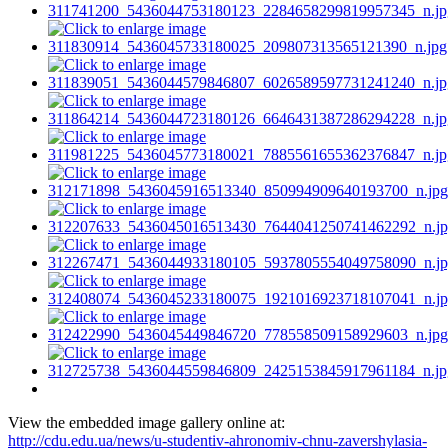
View the embedded image gallery online at:
http://cdu.edu.ua/news/u-studentiv-ahronomiv-chnu-zavershylasia-