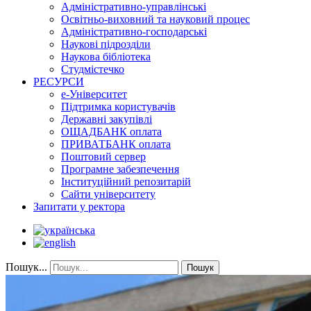
Адміністративно-управлінські
Освітньо-виховний та науковий процес
Адміністративно-господарські
Наукові підрозділи
Наукова бібліотека
Студмістечко
РЕСУРСИ
е-Університет
Підтримка користувачів
Державні закупівлі
ОЩАДБАНК оплата
ПРИВАТБАНК оплата
Поштовий сервер
Програмне забезпечення
Інституційний репозитарій
Сайти університету
Запитати у ректора
Пошук...
Пошук