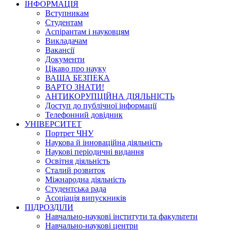
ІНФОРМАЦІЯ
Вступникам
Студентам
Аспірантам і науковцям
Викладачам
Вакансії
Документи
Цікаво про науку
ВАША БЕЗПЕКА
ВАРТО ЗНАТИ!
АНТИКОРУПЦІЙНА ДІЯЛЬНІСТЬ
Доступ до публічної інформації
Телефонний довідник
УНІВЕРСИТЕТ
Портрет ЧНУ
Наукова й інноваційна діяльність
Наукові періодичні видання
Освітня діяльність
Сталий розвиток
Міжнародна діяльність
Студентська рада
Асоціація випускників
ПІДРОЗДІЛИ
Навчально-наукові інститути та факультети
Навчально-наукові центри