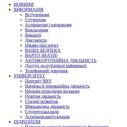
НОВИНИ
ІНФОРМАЦІЯ
Вступникам
Студентам
Аспірантам і науковцям
Викладачам
Вакансії
Документи
Цікаво про науку
ВАША БЕЗПЕКА
ВАРТО ЗНАТИ!
АНТИКОРУПЦІЙНА ДІЯЛЬНІСТЬ
Доступ до публічної інформації
Телефонний довідник
УНІВЕРСИТЕТ
Портрет ЧНУ
Наукова й інноваційна діяльність
Наукові періодичні видання
Освітня діяльність
Сталий розвиток
Міжнародна діяльність
Студентська рада
Асоціація випускників
ПІДРОЗДІЛИ
Навчально-наукові інститути та факультети