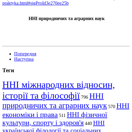
praktyka.html#sigProId3e270ee25b
ННІ природничих та аграрних наук
Попередня
Наступна
Теги
ННІ міжнародних відносин,
історії та філософії
ННІ
796
природничих та аграрних наук
ННІ
570
економіки і права
ННІ фізичної
511
культури, спорту і здоров'я
ННІ
440
української філології та соціальних