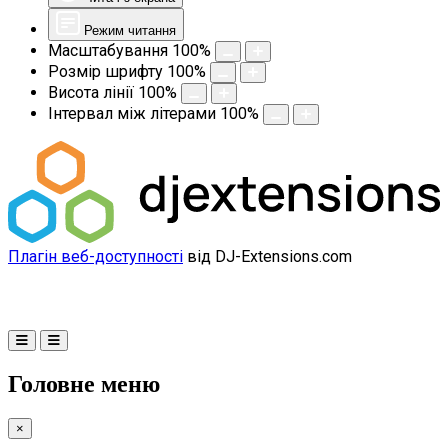
Режим читання
Масштабування
100
%
Розмір шрифту
100
%
Висота лінії
100
%
Інтервал між літерами
100
%
Плагін веб-доступності
від DJ-Extensions.com
Головне меню
×