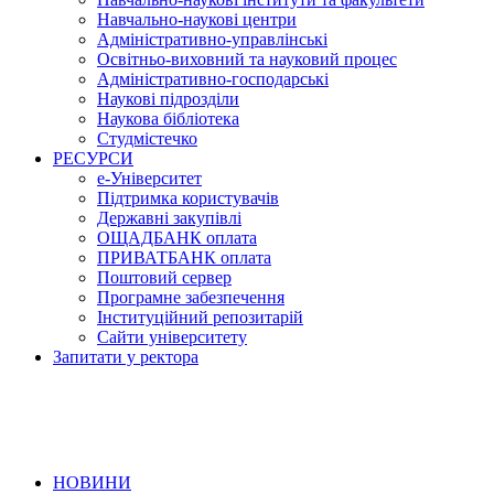
Навчально-наукові центри
Адміністративно-управлінські
Освітньо-виховний та науковий процес
Адміністративно-господарські
Наукові підрозділи
Наукова бібліотека
Студмістечко
РЕСУРСИ
е-Університет
Підтримка користувачів
Державні закупівлі
ОЩАДБАНК оплата
ПРИВАТБАНК оплата
Поштовий сервер
Програмне забезпечення
Інституційний репозитарій
Сайти університету
Запитати у ректора
НОВИНИ