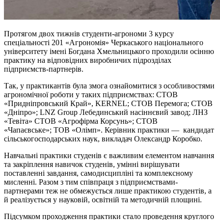
Протягом двох тижнів студенти-агрономи 3 курсу
спеціальності 201 «Агрономія» Черкаського національного
університету імені Богдана Хмельницького проходили осінню
практику на відповідних виробничих підрозділах
підприємств-партнерів.
Так, у практикантів була змога ознайомитися з особливостями
агрономічної роботи у таких підприємствах: СТОВ
«Придніпровський Край», KERNEL; СТОВ Перемога; СТОВ
«Дніпро»; LNZ Group Лебединський насіннєвий завод; ЛНЗ
«Тевіта» СТОВ «Агрофірма Корсунь»; СТОВ
«Чапаєвське»; ТОВ «Олімп». Керівник практики — кандидат
сільськогосподарських наук, викладач Олександр Коробко.
Навчальні практики студенів є важливим елементом навчання
та закріплення навичок студенів, умінні вирішувати
поставленні завдання, самодисципліні та комплексному
мисленні. Разом з тим співпраця з підприємствами-
партнерами теж не обмежується лише практикою студентів, а
й реалізується у науковій, освітній та методичній площині.
Підсумком проходження практики стало проведення круглого