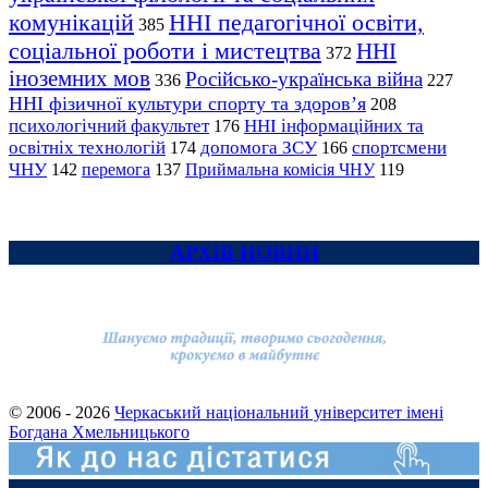
комунікацій
ННІ педагогічної освіти,
385
соціальної роботи і мистецтва
ННІ
372
іноземних мов
Російсько-українська війна
336
227
ННІ фізичної культури спорту та здоров’я
208
психологічний факультет
ННІ інформаційних та
176
освітніх технологій
допомога ЗСУ
спортсмени
174
166
ЧНУ
перемога
142
137
Приймальна комісія ЧНУ
119
АРХІВ НОВИН
© 2006 - 2026
Черкаський національний університет імені
Богдана Хмельницького