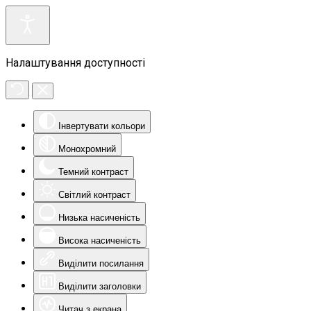
Налаштування доступності
Інвертувати кольори
Монохромний
Темний контраст
Світлий контраст
Низька насиченість
Висока насиченість
Виділити посилання
Виділити заголовки
Читач з екрана