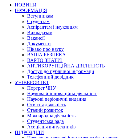
НОВИНИ
ІНФОРМАЦІЯ
Вступникам
Студентам
Аспірантам і науковцям
Викладачам
Вакансії
Документи
Цікаво про науку
ВАША БЕЗПЕКА
ВАРТО ЗНАТИ!
АНТИКОРУПЦІЙНА ДІЯЛЬНІСТЬ
Доступ до публічної інформації
Телефонний довідник
УНІВЕРСИТЕТ
Портрет ЧНУ
Наукова й інноваційна діяльність
Наукові періодичні видання
Освітня діяльність
Сталий розвиток
Міжнародна діяльність
Студентська рада
Асоціація випускників
ПІДРОЗДІЛИ
Навчально-наукові інститути та факультети