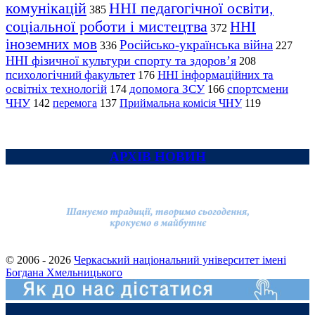
комунікацій
ННІ педагогічної освіти,
385
соціальної роботи і мистецтва
ННІ
372
іноземних мов
Російсько-українська війна
336
227
ННІ фізичної культури спорту та здоров’я
208
психологічний факультет
ННІ інформаційних та
176
освітніх технологій
допомога ЗСУ
спортсмени
174
166
ЧНУ
перемога
142
137
Приймальна комісія ЧНУ
119
АРХІВ НОВИН
© 2006 - 2026
Черкаський національний університет імені
Богдана Хмельницького