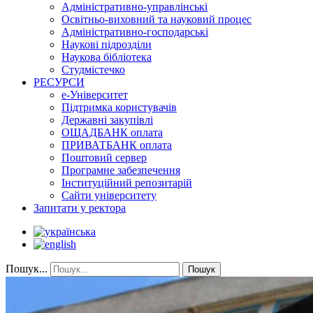
Адміністративно-управлінські
Освітньо-виховний та науковий процес
Адміністративно-господарські
Наукові підрозділи
Наукова бібліотека
Студмістечко
РЕСУРСИ
е-Університет
Підтримка користувачів
Державні закупівлі
ОЩАДБАНК оплата
ПРИВАТБАНК оплата
Поштовий сервер
Програмне забезпечення
Інституційний репозитарій
Сайти університету
Запитати у ректора
Пошук...
Пошук