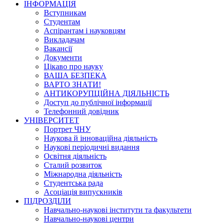
ІНФОРМАЦІЯ
Вступникам
Студентам
Аспірантам і науковцям
Викладачам
Вакансії
Документи
Цікаво про науку
ВАША БЕЗПЕКА
ВАРТО ЗНАТИ!
АНТИКОРУПЦІЙНА ДІЯЛЬНІСТЬ
Доступ до публічної інформації
Телефонний довідник
УНІВЕРСИТЕТ
Портрет ЧНУ
Наукова й інноваційна діяльність
Наукові періодичні видання
Освітня діяльність
Сталий розвиток
Міжнародна діяльність
Студентська рада
Асоціація випускників
ПІДРОЗДІЛИ
Навчально-наукові інститути та факультети
Навчально-наукові центри