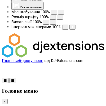
Режим читання
Масштабування
100
%
Розмір шрифту
100
%
Висота лінії
100
%
Інтервал між літерами
100
%
Плагін веб-доступності
від DJ-Extensions.com
Головне меню
×