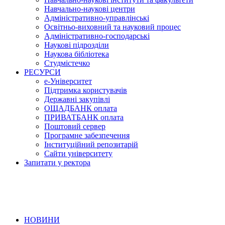
Навчально-наукові центри
Адміністративно-управлінські
Освітньо-виховний та науковий процес
Адміністративно-господарські
Наукові підрозділи
Наукова бібліотека
Студмістечко
РЕСУРСИ
е-Університет
Підтримка користувачів
Державні закупівлі
ОЩАДБАНК оплата
ПРИВАТБАНК оплата
Поштовий сервер
Програмне забезпечення
Інституційний репозитарій
Сайти університету
Запитати у ректора
НОВИНИ