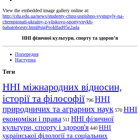
View the embedded image gallery online at:
http://cdu.edu.ua/news/studenty-chnu-uspishno-vystupyly-na-
chempionati-ukrainy-z-viiskovo-sportyvnykh-
bahatoborstv.html#sigProIdfad95e2ada
ННІ фізичної культури, спорту та здоров’я
Попередня
Наступна
Теги
ННІ міжнародних відносин,
історії та філософії
ННІ
796
природничих та аграрних наук
ННІ
570
економіки і права
ННІ фізичної
511
культури, спорту і здоров'я
ННІ
440
української філології та соціальних