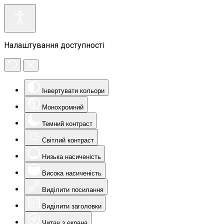
Налаштування доступності
Інвертувати кольори
Монохромний
Темний контраст
Світлий контраст
Низька насиченість
Висока насиченість
Виділити посилання
Виділити заголовки
Читач з екрана