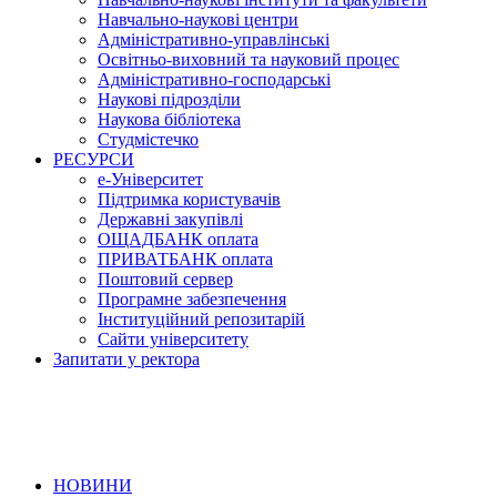
Навчально-наукові центри
Адміністративно-управлінські
Освітньо-виховний та науковий процес
Адміністративно-господарські
Наукові підрозділи
Наукова бібліотека
Студмістечко
РЕСУРСИ
е-Університет
Підтримка користувачів
Державні закупівлі
ОЩАДБАНК оплата
ПРИВАТБАНК оплата
Поштовий сервер
Програмне забезпечення
Інституційний репозитарій
Сайти університету
Запитати у ректора
НОВИНИ