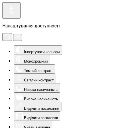
Налаштування доступності
Інвертувати кольори
Монохромний
Темний контраст
Світлий контраст
Низька насиченість
Висока насиченість
Виділити посилання
Виділити заголовки
Читач з екрана