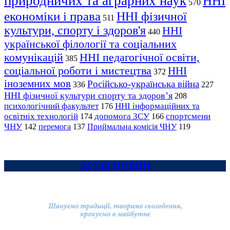
природничих та аграрних наук
ННІ
570
економіки і права
ННІ фізичної
511
культури, спорту і здоров'я
ННІ
440
української філології та соціальних
комунікацій
ННІ педагогічної освіти,
385
соціальної роботи і мистецтва
ННІ
372
іноземних мов
Російсько-українська війна
336
227
ННІ фізичної культури спорту та здоров’я
208
психологічний факультет
ННІ інформаційних та
176
освітніх технологій
допомога ЗСУ
спортсмени
174
166
ЧНУ
перемога
142
137
Приймальна комісія ЧНУ
119
АРХІВ НОВИН