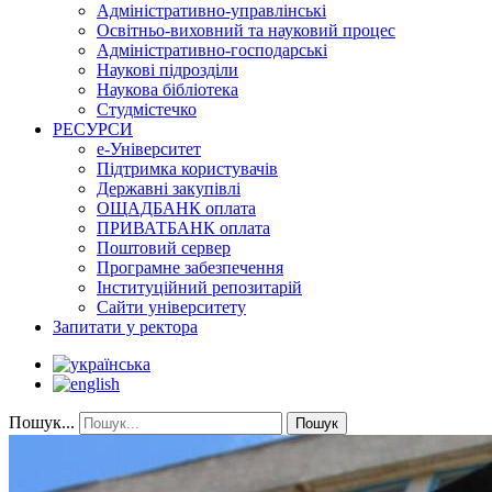
Адміністративно-управлінські
Освітньо-виховний та науковий процес
Адміністративно-господарські
Наукові підрозділи
Наукова бібліотека
Студмістечко
РЕСУРСИ
е-Університет
Підтримка користувачів
Державні закупівлі
ОЩАДБАНК оплата
ПРИВАТБАНК оплата
Поштовий сервер
Програмне забезпечення
Інституційний репозитарій
Сайти університету
Запитати у ректора
Пошук...
Пошук