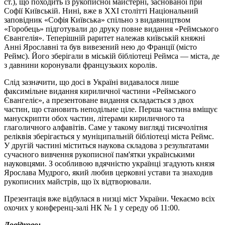
ст.), що походить із рукописної майстерні, заснованої при
Софії Київській. Нині, вже в ХХІ столітті Національний
заповідник «Софія Київська» спільно з видавництвом
«Горобець» підготували до друку повне видання «Реймського
Євангелія». Теперішній раритет належав київській княжні
Анні Ярославні та був вивезений нею до Франції (місто
Реймс). Його зберігали в міській бібліотеці Реймса — міста, де
з давнини коронували французьких королів.
Слід зазначити, що досі в Україні видавалося лише
факсимільне видання кириличної частини «Реймського
Євангеліє», а презентоване видання складається з двох
частин, що становить неподільне ціле. Перша частина вміщує
манускрипти обох частин, літерами кириличного та
глаголичного алфавітів. Саме у такому вигляді тисячолітня
реліквія зберігається у муніципальній бібліотеці міста Реймс.
У другій частині міститься наукова складова з результатами
сучасного вивчення рукописної пам'ятки українськими
науковцями. З особливою вдячністю українці згадують князя
Ярослава Мудрого, який любив церковні устави та знаходив
рукописних майстрів, що їх відтворювали.
Презентація вже відбулася в низці міст України. Чекаємо всіх
охочих у конференц-залі НК № 1 у середу об 11:00.
Довідково: