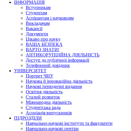
ІНФОРМАЦІЯ
Вступникам
Студентам
Аспірантам і науковцям
Викладачам
Вакансії
Документи
Цікаво про науку
ВАША БЕЗПЕКА
ВАРТО ЗНАТИ!
АНТИКОРУПЦІЙНА ДІЯЛЬНІСТЬ
Доступ до публічної інформації
Телефонний довідник
УНІВЕРСИТЕТ
Портрет ЧНУ
Наукова й інноваційна діяльність
Наукові періодичні видання
Освітня діяльність
Сталий розвиток
Міжнародна діяльність
Студентська рада
Асоціація випускників
ПІДРОЗДІЛИ
Навчально-наукові інститути та факультети
Навчально-наукові центри