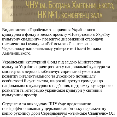
Видавництво «Горобець» за сприяння Українського
культурного фонду в межах проєкту «Повертаємо в Україну
культурну спадщину» презентує дивовижний стародрук
письменства і культури «Реймського Євангелія» в
Черкаському національному університеті імені Богдана
Хмельницького.
Український культурний Фонд під егідою Міністерства
культури України сприяє розвитку національної культури та
мистецтва в державі, забезпечує сприятливі умови для
розвитку інтелектуального та духовного потенціалу
особистості й суспільства, широкий доступ громадян до
національного культурного надбання, підтримку культурного
розмаїття та інтеграцію української культури у світовий
культурний простір.
Студентам та викладачам ЧНУ буде представлено
поліграфічно виконану церковнослов'янську пергаментну
копію рукопису доби Середньовіччя «Реймське Євангеліє» (ХІ