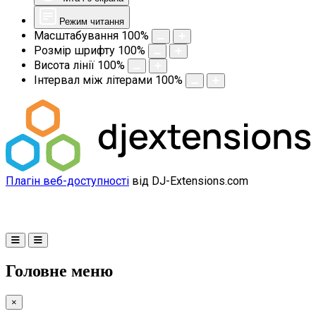
Режим читання
Масштабування
100
%
Розмір шрифту
100
%
Висота лінії
100
%
Інтервал між літерами
100
%
Плагін веб-доступності
від DJ-Extensions.com
Головне меню
×