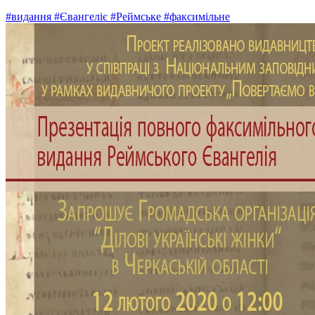
#видання
#Євангеліє
#Реймське
#факсимільне