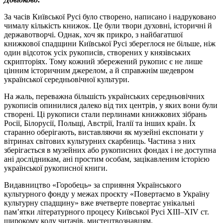
За часів Київської Русі було створено, написано і надруковано
чималу кількість книжок. Це були твори духовні, історичні й
державотворчі. Однак, хоч як прикро, з найбагатшої
книжкової спадщини Київської Русі збереглося не більше, ніж
один відсоток усіх рукописів, створених у князівських
скрипторіях. Тому кожний збережений рукопис є не лише
цінним історичним джерелом, а й справжнім шедевром
української середньовічної культури.
На жаль, переважна більшість українських середньовічних
рукописів опинилися далеко від тих центрів, у яких вони були
створені. Ці рукописи стали перлинами книжкових зібрань
Росії, Білорусії, Польщі, Австрії, Італії та інших країн. Їх
старанно оберігають, виставляючи як музейні експонати у
вітринах світових культурних скарбниць. Частина з них
зберігається в музейних або рукописних фондах і не доступна
ані дослідникам, ані простим особам, зацікавленим історією
української рукописної книги.
Видавництво «Горобець» за сприяння Українського
культурного фонду у межах проєкту «Повертаємо в Україну
культурну спадщину» вже вчетверте повертає унікальні
пам’ятки літературного процесу Київської Русі ХІІІ–XIV ст.
широкому колу читачів, мистецтвознавцям.