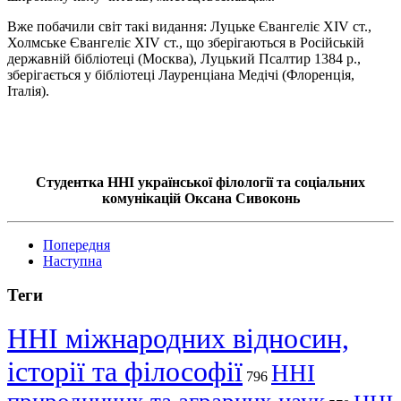
Вже побачили світ такі видання: Луцьке Євангеліє XIV ст.,
Холмське Євангеліє XIV ст., що зберігаються в Російській
державній бібліотеці (Москва), Луцький Псалтир 1384 р.,
зберігається у бібліотеці Лауренціана Медічі (Флоренція,
Італія).
Студентка ННІ української філології та соціальних
комунікацій Оксана Сивоконь
Попередня
Наступна
Теги
ННІ міжнародних відносин,
історії та філософії
ННІ
796