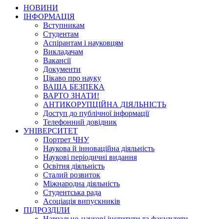
НОВИНИ
ІНФОРМАЦІЯ
Вступникам
Студентам
Аспірантам і науковцям
Викладачам
Вакансії
Документи
Цікаво про науку
ВАША БЕЗПЕКА
ВАРТО ЗНАТИ!
АНТИКОРУПЦІЙНА ДІЯЛЬНІСТЬ
Доступ до публічної інформації
Телефонний довідник
УНІВЕРСИТЕТ
Портрет ЧНУ
Наукова й інноваційна діяльність
Наукові періодичні видання
Освітня діяльність
Сталий розвиток
Міжнародна діяльність
Студентська рада
Асоціація випускників
ПІДРОЗДІЛИ
Навчально-наукові інститути та факультети