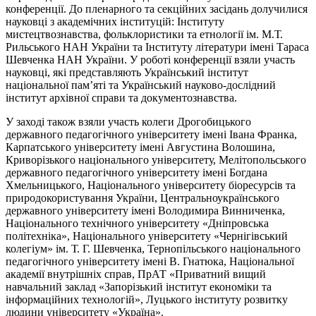
конференції. До пленарного та секційних засідань долучилися
науковці з академічних інституцій: Інституту
мистецтвознавства, фольклористики та етнології ім. М.Т.
Рильського НАН України та Інституту літератури імені Тараса
Шевченка НАН України. У роботі конференції взяли участь
науковці, які представляють Український інститут
національної пам’яті та Український науково-дослідний
інститут архівної справи та документознавства.
У заході також взяли участь колеги Дрогобицького
державного педагогічного університету імені Івана Франка,
Карпатського університету імені Августина Волошина,
Криворізького національного університету, Мелітопольського
державного педагогічного університету імені Богдана
Хмельницького, Національного університету біоресурсів та
природокористування України, Центральноукраїнського
державного університету імені Володимира Винниченка,
Національного технічного університету «Дніпровська
політехніка», Національного університету «Чернігівський
колегіум» ім. Т. Г. Шевченка, Тернопільського національного
педагогічного університету імені В. Гнатюка, Національної
академії внутрішніх справ, ПрАТ «Приватний вищий
навчальний заклад «Запорізький інститут економіки та
інформаційних технологій», Луцького інституту розвитку
людини університету «Україна».