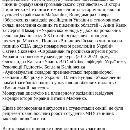
чинник формування громадянського суспільства», Вікторії
Пилипенко «Питання етимологічної та історично-правової
сутності українських Майданів», Володимира Скляра
«Збереження наслідків російщення України в етномовному
складі населення східних та південних областей», Анни Каюк
та Сергія
Шамари
«Українська молодь у двох національних
революціях початку XXI століття (паралелі, процеси,
постаті)», Максима Попова «Вплив російського чинника на
позицію США щодо помаранчевої революції в Україні»,
Євгена Яковенка «Євромайдан та російська агресія проти
України в польському медіадискурсі (2013-2023 рр.)»,
Олександра Калька «Участь ВГО «Спілка офіцерів України» у
Революції Гідності», Богдана Калініченка
«Аудіовізуальні
складові
президентської передвиборчої
кампанії 2004 року в Україні», Олени
Бундак
«Увіковічення
пам'яті загиблих волинян у науково-довідкових виданнях
«Волинський пантеон».
Модерував дискусію на пленарному засіданні завідувач
кафедри історії України Віталій
Масненко
.
Цікаве обговорення відбулося на студентській секції, де були
репрезентовані дослідні роботи студентів ЧНУ та інших
закладів вищої освіти.
Варто
відмітити
широке представництво учасників