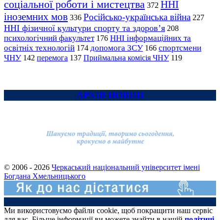
соціальної роботи і мистецтва
ННІ
372
іноземних мов
Російсько-українська війна
336
227
ННІ фізичної культури спорту та здоров’я
208
психологічний факультет
ННІ інформаційних та
176
освітніх технологій
допомога ЗСУ
спортсмени
174
166
ЧНУ
перемога
142
137
Приймальна комісія ЧНУ
119
АРХІВ НОВИН
© 2006 - 2026
Черкаський національний університет імені
Богдана Хмельницького
Ми використовуємо файли cookie, щоб покращити наш сервіс
для вас. Більше інформації ви можете знайти в нашій
політиці