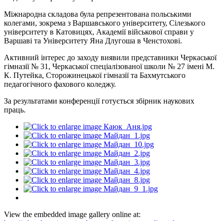
Міжнародна
складова
була репрезентована польськими
колегами, зокрема з Варшавського університету, Сілезького
університету в
Катовицях
, Академії військової справи у
Варшаві та Університету Яна Длугоша в Ченстохові.
Активний інтерес до заходу виявили представники Черкаської
гімназії № 31, Черкаської спеціалізованої школи № 27 імені М.
К.
Путейка
, Сторожинецької гімназії та Бахмутського
педагогічного фахового коледжу.
За результатами конференції готується збірник наукових
праць.
View the embedded image gallery online at: