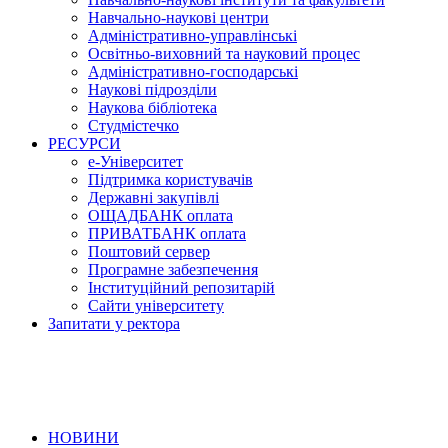
Навчально-наукові центри
Адміністративно-управлінські
Освітньо-виховний та науковий процес
Адміністративно-господарські
Наукові підрозділи
Наукова бібліотека
Студмістечко
РЕСУРСИ
е-Університет
Підтримка користувачів
Державні закупівлі
ОЩАДБАНК оплата
ПРИВАТБАНК оплата
Поштовий сервер
Програмне забезпечення
Інституційний репозитарій
Сайти університету
Запитати у ректора
НОВИНИ