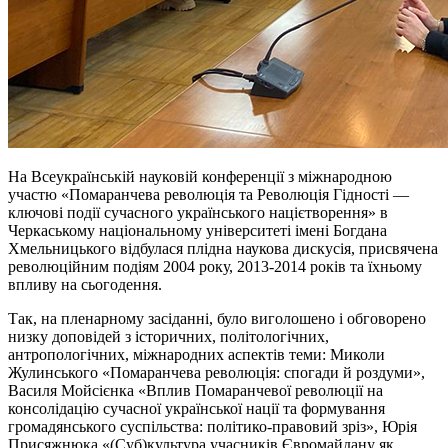
На Всеукраїнській науковій конференції з міжнародною
участю «Помаранчева революція та Революція Гідності —
ключові події сучасного українського націєтворення» в
Черкаському національному університеті імені Богдана
Хмельницького відбулася плідна наукова дискусія, присвячена
революційним подіям 2004 року, 2013-2014 років та їхньому
впливу на сьогодення.
Так, на пленарному засіданні, було виголошено
і
обговорено
низку доповідей з історичних, політологічних,
антропологічних, міжнародних аспектів теми: Миколи
Жулинського «Помаранчева революція: спогади й роздуми»,
Василя Мойсієнка «Вплив Помаранчевої революції на
консолідацію сучасної української нації та формування
громадянського суспільства: політико-правовий зріз», Юрія
Присяжнюка «(
Суб
)культура учасників Євромайдану як