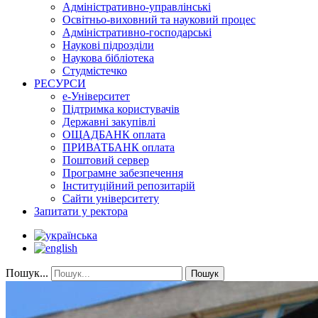
Адміністративно-управлінські
Освітньо-виховний та науковий процес
Адміністративно-господарські
Наукові підрозділи
Наукова бібліотека
Студмістечко
РЕСУРСИ
е-Університет
Підтримка користувачів
Державні закупівлі
ОЩАДБАНК оплата
ПРИВАТБАНК оплата
Поштовий сервер
Програмне забезпечення
Інституційний репозитарій
Сайти університету
Запитати у ректора
Пошук...
Пошук