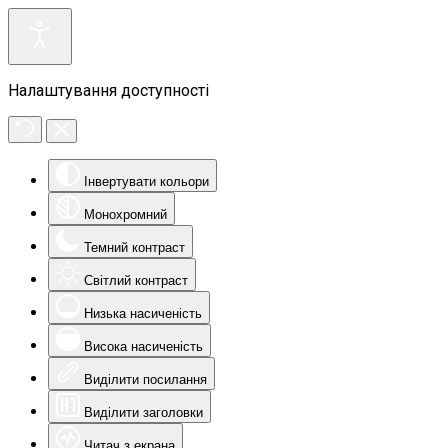
Налаштування доступності
Інвертувати кольори
Монохромний
Темний контраст
Світлий контраст
Низька насиченість
Висока насиченість
Виділити посилання
Виділити заголовки
Читач з екрана