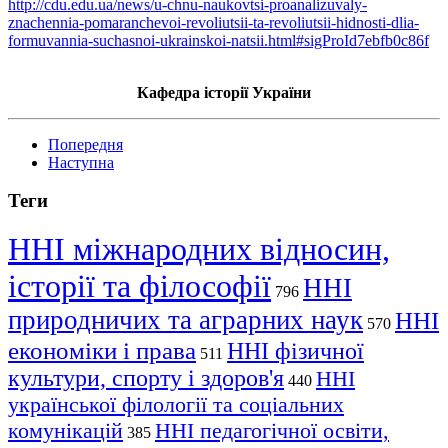
http://cdu.edu.ua/news/u-chnu-naukovtsi-proanalizuvaly-
znachennia-pomaranchevoi-revoliutsii-ta-revoliutsii-hidnosti-dlia-
formuvannia-suchasnoi-ukrainskoi-natsii.html#sigProId7ebfb0c86f
Кафедра історії України
Попередня
Наступна
Теги
ННІ міжнародних відносин,
історії та філософії
ННІ
796
природничих та аграрних наук
ННІ
570
економіки і права
ННІ фізичної
511
культури, спорту і здоров'я
ННІ
440
української філології та соціальних
комунікацій
ННІ педагогічної освіти,
385