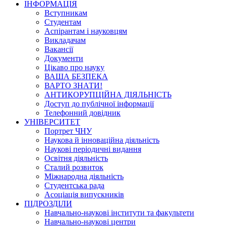
ІНФОРМАЦІЯ
Вступникам
Студентам
Аспірантам і науковцям
Викладачам
Вакансії
Документи
Цікаво про науку
ВАША БЕЗПЕКА
ВАРТО ЗНАТИ!
АНТИКОРУПЦІЙНА ДІЯЛЬНІСТЬ
Доступ до публічної інформації
Телефонний довідник
УНІВЕРСИТЕТ
Портрет ЧНУ
Наукова й інноваційна діяльність
Наукові періодичні видання
Освітня діяльність
Сталий розвиток
Міжнародна діяльність
Студентська рада
Асоціація випускників
ПІДРОЗДІЛИ
Навчально-наукові інститути та факультети
Навчально-наукові центри