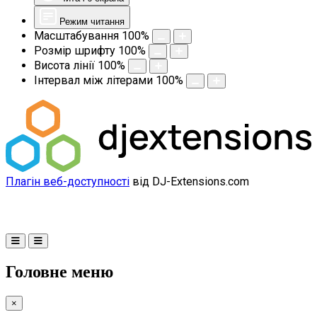
Режим читання
Масштабування
100
%
Розмір шрифту
100
%
Висота лінії
100
%
Інтервал між літерами
100
%
Плагін веб-доступності
від DJ-Extensions.com
Головне меню
×