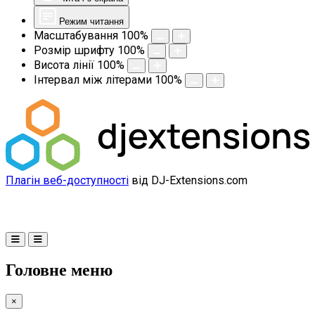
Режим читання
Масштабування
100
%
Розмір шрифту
100
%
Висота лінії
100
%
Інтервал між літерами
100
%
Плагін веб-доступності
від DJ-Extensions.com
Головне меню
×