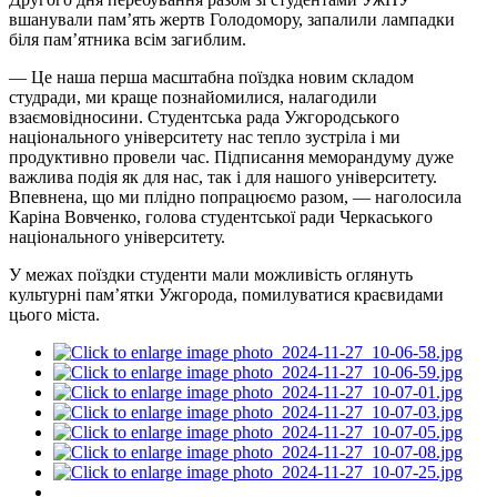
вшанували пам’ять жертв Голодомору, запалили лампадки
біля пам’ятника всім загиблим.
— Це наша перша масштабна поїздка новим складом
студради, ми краще познайомилися, налагодили
взаємовідносини. Студентська рада Ужгородського
національного університету нас тепло зустріла і ми
продуктивно провели час. Підписання меморандуму дуже
важлива подія як для нас, так і для нашого університету.
Впевнена, що ми плідно попрацюємо разом, — наголосила
Каріна Вовченко, голова студентської ради Черкаського
національного університету.
У межах поїздки студенти мали можливість оглянуть
культурні пам’ятки Ужгорода, помилуватися краєвидами
цього міста.