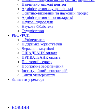
Навчально-наукові центри
Адміністративно-управлінські
Освітньо-виховний та науковий процес
Адміністративно-господарські
Наукові підрозділи
Наукова бібліотека
Студмістечко
РЕСУРСИ
е-Університет
Підтримка користувачів
Державні закупівлі
ОЩАДБАНК оплата
ПРИВАТБАНК оплата
Поштовий сервер
Програмне забезпечення
Інституційний репозитарій
Сайти університету
Запитати у ректора
НОВИНИ