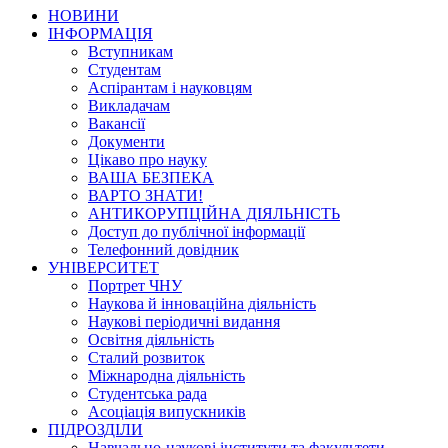
НОВИНИ
ІНФОРМАЦІЯ
Вступникам
Студентам
Аспірантам і науковцям
Викладачам
Вакансії
Документи
Цікаво про науку
ВАША БЕЗПЕКА
ВАРТО ЗНАТИ!
АНТИКОРУПЦІЙНА ДІЯЛЬНІСТЬ
Доступ до публічної інформації
Телефонний довідник
УНІВЕРСИТЕТ
Портрет ЧНУ
Наукова й інноваційна діяльність
Наукові періодичні видання
Освітня діяльність
Сталий розвиток
Міжнародна діяльність
Студентська рада
Асоціація випускників
ПІДРОЗДІЛИ
Навчально-наукові інститути та факультети