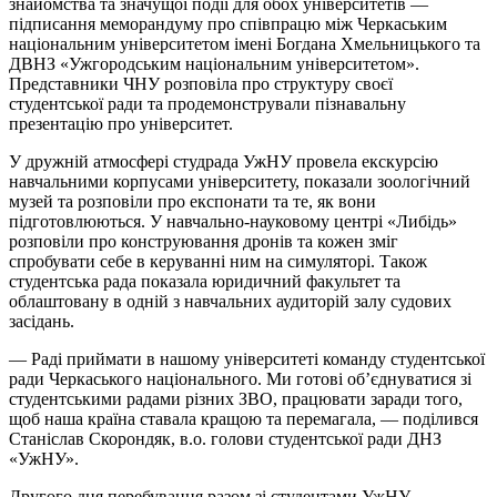
знайомства та значущої події для обох університетів —
підписання меморандуму про співпрацю між Черкаським
національним університетом імені Богдана Хмельницького та
ДВНЗ «Ужгородським національним університетом».
Представники ЧНУ розповіла про структуру своєї
студентської ради та продемонстрували пізнавальну
презентацію про університет.
У дружній атмосфері студрада УжНУ провела екскурсію
навчальними корпусами університету, показали зоологічний
музей та розповіли про експонати та те, як вони
підготовлюються. У навчально-науковому центрі «Либідь»
розповіли про конструювання дронів та кожен зміг
спробувати себе в керуванні ним на симуляторі. Також
студентська рада показала юридичний факультет та
облаштовану в одній з навчальних аудиторій залу судових
засідань.
— Раді приймати в нашому університеті команду студентської
ради Черкаського національного. Ми готові об’єднуватися зі
студентськими радами різних ЗВО, працювати заради того,
щоб наша країна ставала кращою та перемагала, — поділився
Станіслав
Скорондяк
, в.о. голови студентської ради ДНЗ
«УжНУ».
Другого дня перебування разом зі студентами УжНУ