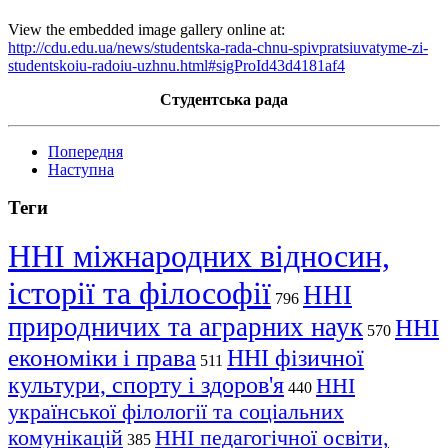
View the embedded image gallery online at:
http://cdu.edu.ua/news/studentska-rada-chnu-spivpratsiuvatyme-zi-
studentskoiu-radoiu-uzhnu.html#sigProId43d4181af4
Студентська рада
Попередня
Наступна
Теги
ННІ міжнародних відносин,
історії та філософії
ННІ
796
природничих та аграрних наук
ННІ
570
економіки і права
ННІ фізичної
511
культури, спорту і здоров'я
ННІ
440
української філології та соціальних
комунікацій
ННІ педагогічної освіти,
385