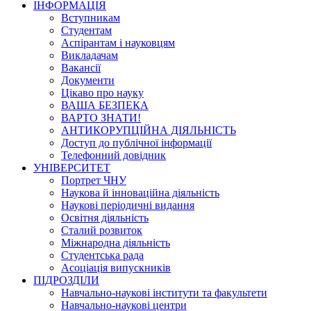
ІНФОРМАЦІЯ
Вступникам
Студентам
Аспірантам і науковцям
Викладачам
Вакансії
Документи
Цікаво про науку
ВАША БЕЗПЕКА
ВАРТО ЗНАТИ!
АНТИКОРУПЦІЙНА ДІЯЛЬНІСТЬ
Доступ до публічної інформації
Телефонний довідник
УНІВЕРСИТЕТ
Портрет ЧНУ
Наукова й інноваційна діяльність
Наукові періодичні видання
Освітня діяльність
Сталий розвиток
Міжнародна діяльність
Студентська рада
Асоціація випускників
ПІДРОЗДІЛИ
Навчально-наукові інститути та факультети
Навчально-наукові центри