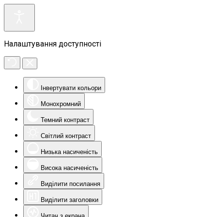
Налаштування доступності
Інвертувати кольори
Монохромний
Темний контраст
Світлий контраст
Низька насиченість
Висока насиченість
Виділити посилання
Виділити заголовки
Читач з екрана