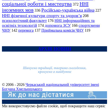
соціальної роботи і мистецтва
ННІ
372
іноземних мов
Російсько-українська війна
336
227
ННІ фізичної культури спорту та здоров’я
208
психологічний факультет
ННІ інформаційних та
176
освітніх технологій
допомога ЗСУ
спортсмени
174
166
ЧНУ
перемога
142
137
Приймальна комісія ЧНУ
119
АРХІВ НОВИН
© 2006 - 2026
Черкаський національний університет імені
Богдана Хмельницького
Ми використовуємо файли cookie, щоб покращити наш сервіс