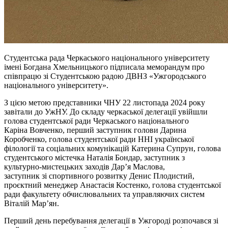
Студентська рада Черкаського національного університету
імені Богдана Хмельницького підписала меморандум про
співпрацю зі Студентською радою ДВНЗ «Ужгородського
національного університету».
З цією метою представники ЧНУ 22 листопада 2024 року
завітали до УжНУ. До складу черкаської делегації увійшли
голова студентської ради Черкаського
національного
Каріна
Вовченко, перший заступник голови Дарина
Коробченко, голова студентської ради ННІ української
філології та соціальних комунікацій Катерина Супрун, голова
студентського містечка Наталія Бондар, заступник з
культурно-мистецьких заходів Дар’я Маслова,
заступник зі спортивного розвитку Денис
Плодистий
,
проєктний менеджер Анастасія Костенко, голова студентської
ради факультету обчислювальних та
управляючих
систем
Віталій Мар’ян.
Перший день перебування делегації в Ужгороді розпочався зі