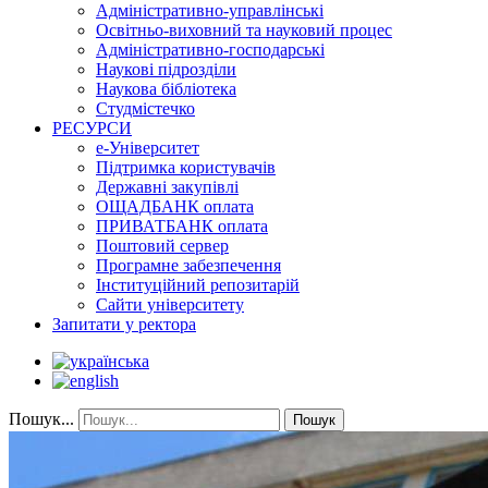
Адміністративно-управлінські
Освітньо-виховний та науковий процес
Адміністративно-господарські
Наукові підрозділи
Наукова бібліотека
Студмістечко
РЕСУРСИ
е-Університет
Підтримка користувачів
Державні закупівлі
ОЩАДБАНК оплата
ПРИВАТБАНК оплата
Поштовий сервер
Програмне забезпечення
Інституційний репозитарій
Сайти університету
Запитати у ректора
Пошук...
Пошук