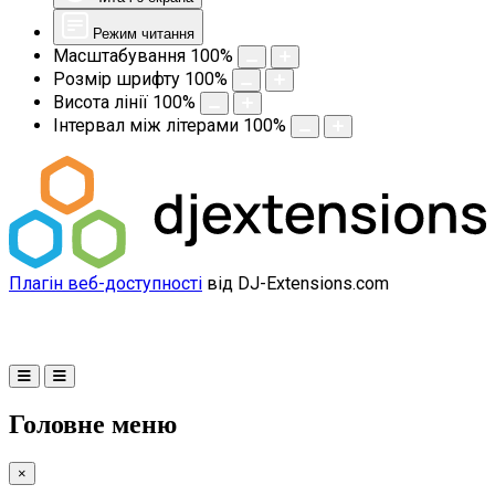
Режим читання
Масштабування
100
%
Розмір шрифту
100
%
Висота лінії
100
%
Інтервал між літерами
100
%
Плагін веб-доступності
від DJ-Extensions.com
Головне меню
×