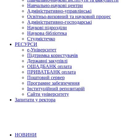
Навчально-наукові центри
Адміністративно-управлінські
Освітньо-виховний та науковий процес
Адміністративно-господарські
Наукові підрозділи
Наукова бібліотека
Студмістечко
РЕСУРСИ
е-Університет
Підтримка користувачів
Державні закупівлі
ОЩАДБАНК оплата
ПРИВАТБАНК оплата
Поштовий сервер
Програмне забезпечення
Інституційний репозитарій
Сайти університету
Запитати у ректора
НОВИНИ