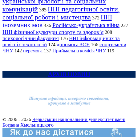
української філології та соціальних
комунікацій
ННІ педагогічної освіти,
385
соціальної роботи і мистецтва
ННІ
372
іноземних мов
Російсько-українська війна
336
227
ННІ фізичної культури спорту та здоров’я
208
психологічний факультет
ННІ інформаційних та
176
освітніх технологій
допомога ЗСУ
спортсмени
174
166
ЧНУ
перемога
142
137
Приймальна комісія ЧНУ
119
АРХІВ НОВИН
© 2006 - 2026
Черкаський національний університет імені
Богдана Хмельницького