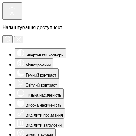
Налаштування доступності
Інвертувати кольори
Монохромний
Темний контраст
Світлий контраст
Низька насиченість
Висока насиченість
Виділити посилання
Виділити заголовки
Читач з екрана