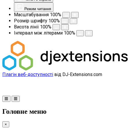
Режим читання
Масштабування
100
%
Розмір шрифту
100
%
Висота лінії
100
%
Інтервал між літерами
100
%
Плагін веб-доступності
від DJ-Extensions.com
Головне меню
×