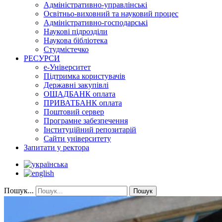
Адміністративно-управлінські
Освітньо-виховний та науковий процес
Адміністративно-господарські
Наукові підрозділи
Наукова бібліотека
Студмістечко
РЕСУРСИ
е-Університет
Підтримка користувачів
Державні закупівлі
ОЩАДБАНК оплата
ПРИВАТБАНК оплата
Поштовий сервер
Програмне забезпечення
Інституційний репозитарій
Сайти університету
Запитати у ректора
Пошук...
Пошук