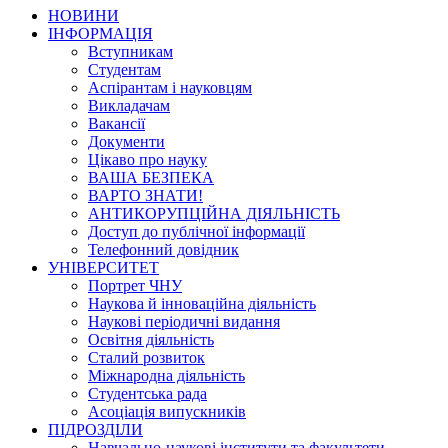
НОВИНИ
ІНФОРМАЦІЯ
Вступникам
Студентам
Аспірантам і науковцям
Викладачам
Вакансії
Документи
Цікаво про науку
ВАША БЕЗПЕКА
ВАРТО ЗНАТИ!
АНТИКОРУПЦІЙНА ДІЯЛЬНІСТЬ
Доступ до публічної інформації
Телефонний довідник
УНІВЕРСИТЕТ
Портрет ЧНУ
Наукова й інноваційна діяльність
Наукові періодичні видання
Освітня діяльність
Сталий розвиток
Міжнародна діяльність
Студентська рада
Асоціація випускників
ПІДРОЗДІЛИ
Навчально-наукові інститути та факультети