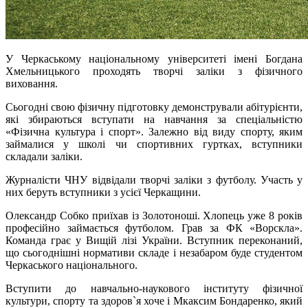
У Черкаському національному університеті імені Богдана
Хмельницького проходять творчі заліки з фізичного
виховання.
Сьогодні свою фізичну підготовку демонстрували абітурієнти,
які збираються вступати на навчання за спеціальністю
«Фізична культура і спорт». Залежно від виду спорту, яким
займалися у школі чи спортивних гуртках, вступники
складали заліки.
Журналісти ЧНУ відвідали творчі заліки з футболу. Участь у
них беруть вступники з усієї Черкащини.
Олександр Собко приїхав із Золотоноші. Хлопець уже 8 років
професійно займається футболом. Грав за ФК «Ворскла».
Команда грає у Вищій лізі України. Вступник переконаний,
що сьогоднішні нормативи складе і незабаром буде студентом
Черкаського національного.
Вступити до навчально-наукового інституту фізичної
культури, спорту та здоров`я хоче і Мкаксим Бондаренко, який