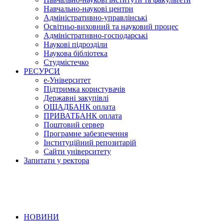
Навчально-наукові центри
Адміністративно-управлінські
Освітньо-виховний та науковий процес
Адміністративно-господарські
Наукові підрозділи
Наукова бібліотека
Студмістечко
РЕСУРСИ
е-Університет
Підтримка користувачів
Державні закупівлі
ОЩАДБАНК оплата
ПРИВАТБАНК оплата
Поштовий сервер
Програмне забезпечення
Інституційний репозитарій
Сайти університету
Запитати у ректора
НОВИНИ