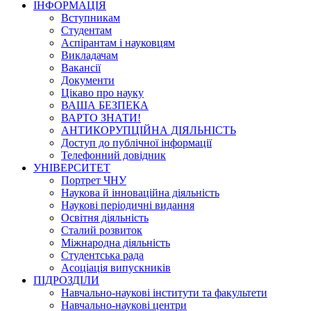
ІНФОРМАЦІЯ
Вступникам
Студентам
Аспірантам і науковцям
Викладачам
Вакансії
Документи
Цікаво про науку
ВАША БЕЗПЕКА
ВАРТО ЗНАТИ!
АНТИКОРУПЦІЙНА ДІЯЛЬНІСТЬ
Доступ до публічної інформації
Телефонний довідник
УНІВЕРСИТЕТ
Портрет ЧНУ
Наукова й інноваційна діяльність
Наукові періодичні видання
Освітня діяльність
Сталий розвиток
Міжнародна діяльність
Студентська рада
Асоціація випускників
ПІДРОЗДІЛИ
Навчально-наукові інститути та факультети
Навчально-наукові центри