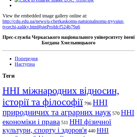
View the embedded image gallery online at:
http://cdu.edu.ua/news/u-cherkaskomu-natsionalnomu-tryvaiut-
tvorchi-zaliky.html#sigProIdcf524b79a6
Прес-служба Черкаського національного університету імені
Богдана Хмельницького
Попередня
Наступна
Теги
ННІ міжнародних відносин,
історії та філософії
ННІ
796
природничих та аграрних наук
ННІ
570
економіки і права
ННІ фізичної
511
культури, спорту і здоров'я
ННІ
440