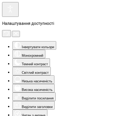
Налаштування доступності
Інвертувати кольори
Монохромний
Темний контраст
Світлий контраст
Низька насиченість
Висока насиченість
Виділити посилання
Виділити заголовки
Читач з екрана