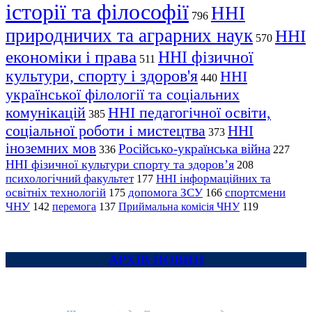
історії та філософії
ННІ
796
природничих та аграрних наук
ННІ
570
економіки і права
ННІ фізичної
511
культури, спорту і здоров'я
ННІ
440
української філології та соціальних
комунікацій
ННІ педагогічної освіти,
385
соціальної роботи і мистецтва
ННІ
373
іноземних мов
Російсько-українська війна
336
227
ННІ фізичної культури спорту та здоров’я
208
психологічний факультет
ННІ інформаційних та
177
освітніх технологій
допомога ЗСУ
спортсмени
175
166
ЧНУ
перемога
142
137
Приймальна комісія ЧНУ
119
АРХІВ НОВИН