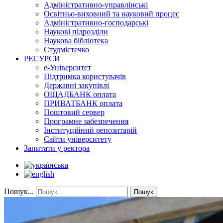
Адміністративно-управлінські
Освітньо-виховний та науковий процес
Адміністративно-господарські
Наукові підрозділи
Наукова бібліотека
Студмістечко
РЕСУРСИ
е-Університет
Підтримка користувачів
Державні закупівлі
ОЩАДБАНК оплата
ПРИВАТБАНК оплата
Поштовий сервер
Програмне забезпечення
Інституційний репозитарій
Сайти університету
Запитати у ректора
Пошук...
Пошук