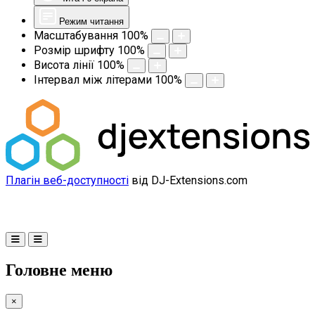
Режим читання
Масштабування
100
%
Розмір шрифту
100
%
Висота лінії
100
%
Інтервал між літерами
100
%
Плагін веб-доступності
від DJ-Extensions.com
Головне меню
×