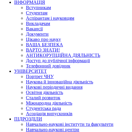
ІНФОРМАЦІЯ
Вступникам
Студентам
Аспірантам і науковцям
Викладачам
Вакансії
Документи
Цікаво про науку
ВАША БЕЗПЕКА
ВАРТО ЗНАТИ!
АНТИКОРУПЦІЙНА ДІЯЛЬНІСТЬ
Доступ до публічної інформації
Телефонний довідник
УНІВЕРСИТЕТ
Портрет ЧНУ
Наукова й інноваційна діяльність
Наукові періодичні видання
Освітня діяльність
Сталий розвиток
Міжнародна діяльність
Студентська рада
Асоціація випускників
ПІДРОЗДІЛИ
Навчально-наукові інститути та факультети
Навчально-наукові центри