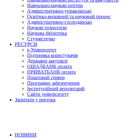
Навчально-наукові центри
Адміністративно-управлінські
Освітньо-виховний та науковий процес
Адміністративно-господарські
Наукові підрозділи
Наукова бібліотека
Студмістечко
РЕСУРСИ
е-Університет
Підтримка користувачів
Державні закупівлі
ОЩАДБАНК оплата
ПРИВАТБАНК оплата
Поштовий сервер
Програмне забезпечення
Інституційний репозитарій
Сайти університету
Запитати у ректора
НОВИНИ