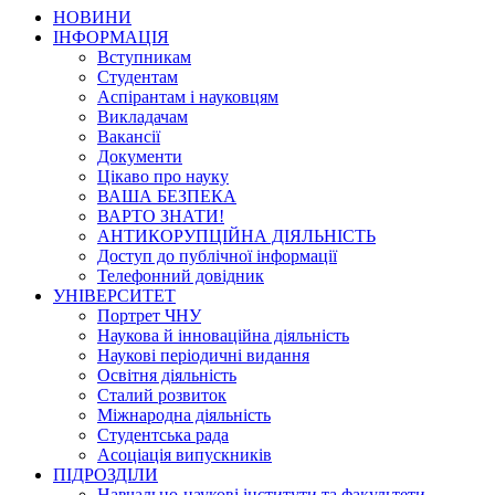
НОВИНИ
ІНФОРМАЦІЯ
Вступникам
Студентам
Аспірантам і науковцям
Викладачам
Вакансії
Документи
Цікаво про науку
ВАША БЕЗПЕКА
ВАРТО ЗНАТИ!
АНТИКОРУПЦІЙНА ДІЯЛЬНІСТЬ
Доступ до публічної інформації
Телефонний довідник
УНІВЕРСИТЕТ
Портрет ЧНУ
Наукова й інноваційна діяльність
Наукові періодичні видання
Освітня діяльність
Сталий розвиток
Міжнародна діяльність
Студентська рада
Асоціація випускників
ПІДРОЗДІЛИ
Навчально-наукові інститути та факультети