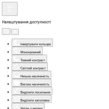
Налаштування доступності
Інвертувати кольори
Монохромний
Темний контраст
Світлий контраст
Низька насиченість
Висока насиченість
Виділити посилання
Виділити заголовки
Читач з екрана