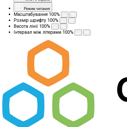
Режим читання
Масштабування
100
%
Розмір шрифту
100
%
Висота лінії
100
%
Інтервал між літерами
100
%