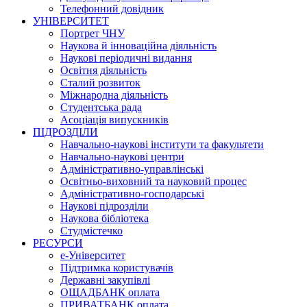
Телефонний довідник
УНІВЕРСИТЕТ
Портрет ЧНУ
Наукова й інноваційна діяльність
Наукові періодичні видання
Освітня діяльність
Сталий розвиток
Міжнародна діяльність
Студентська рада
Асоціація випускників
ПІДРОЗДІЛИ
Навчально-наукові інститути та факультети
Навчально-наукові центри
Адміністративно-управлінські
Освітньо-виховний та науковий процес
Адміністративно-господарські
Наукові підрозділи
Наукова бібліотека
Студмістечко
РЕСУРСИ
е-Університет
Підтримка користувачів
Державні закупівлі
ОЩАДБАНК оплата
ПРИВАТБАНК оплата