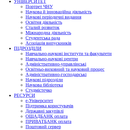
УНІВЕРСИТЕТ
Портрет ЧНУ
Наукова й інноваційна діяльність
Наукові періодичні видання
Освітня діяльність
Сталий розвиток
Міжнародна діяльність
Студентська рада
Асоціація випускників
ПІДРОЗДІЛИ
Навчально-наукові інститути та факультети
Навчально-наукові центри
Адміністративно-управлінські
Освітньо-виховний та науковий процес
Адміністративно-господарські
Наукові підрозділи
Наукова бібліотека
Студмістечко
РЕСУРСИ
е-Університет
Підтримка користувачів
Державні закупівлі
ОЩАДБАНК оплата
ПРИВАТБАНК оплата
Поштовий сервер