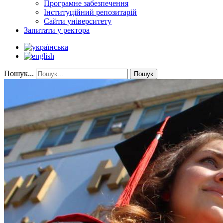
Програмне забезпечення
Інституційний репозитарій
Сайти університету
Запитати у ректора
Пошук...
Пошук