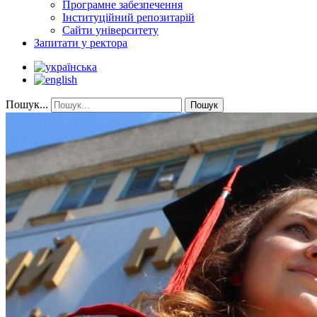
Програмне забезпечення
Інституційний репозитарій
Сайти університету
Запитати у ректора
Пошук...
Пошук