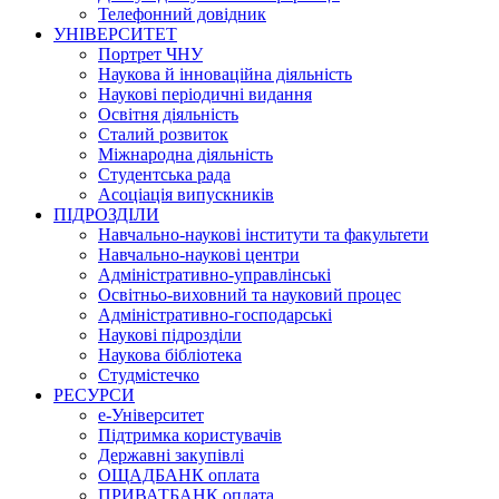
Телефонний довідник
УНІВЕРСИТЕТ
Портрет ЧНУ
Наукова й інноваційна діяльність
Наукові періодичні видання
Освітня діяльність
Сталий розвиток
Міжнародна діяльність
Студентська рада
Асоціація випускників
ПІДРОЗДІЛИ
Навчально-наукові інститути та факультети
Навчально-наукові центри
Адміністративно-управлінські
Освітньо-виховний та науковий процес
Адміністративно-господарські
Наукові підрозділи
Наукова бібліотека
Студмістечко
РЕСУРСИ
е-Університет
Підтримка користувачів
Державні закупівлі
ОЩАДБАНК оплата
ПРИВАТБАНК оплата