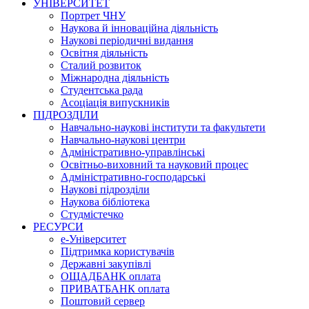
УНІВЕРСИТЕТ
Портрет ЧНУ
Наукова й інноваційна діяльність
Наукові періодичні видання
Освітня діяльність
Сталий розвиток
Міжнародна діяльність
Студентська рада
Асоціація випускників
ПІДРОЗДІЛИ
Навчально-наукові інститути та факультети
Навчально-наукові центри
Адміністративно-управлінські
Освітньо-виховний та науковий процес
Адміністративно-господарські
Наукові підрозділи
Наукова бібліотека
Студмістечко
РЕСУРСИ
е-Університет
Підтримка користувачів
Державні закупівлі
ОЩАДБАНК оплата
ПРИВАТБАНК оплата
Поштовий сервер