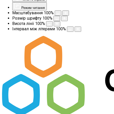
Режим читання
Масштабування
100
%
Розмір шрифту
100
%
Висота лінії
100
%
Інтервал між літерами
100
%