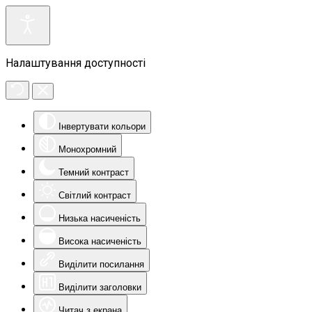
Налаштування доступності
Інвертувати кольори
Монохромний
Темний контраст
Світлий контраст
Низька насиченість
Висока насиченість
Виділити посилання
Виділити заголовки
Читач з екрана