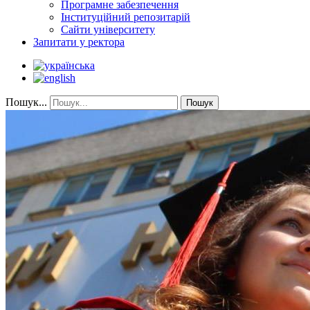
Програмне забезпечення
Інституційний репозитарій
Сайти університету
Запитати у ректора
Пошук...
Пошук