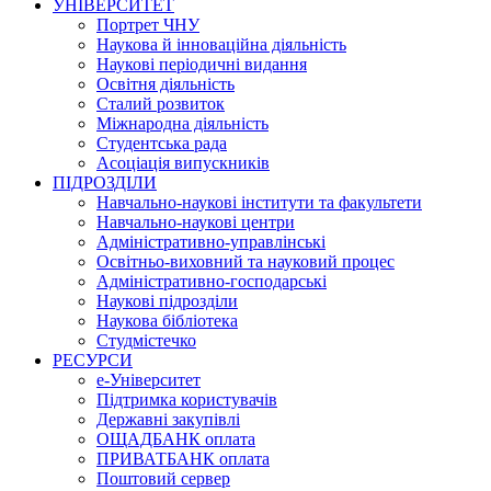
УНІВЕРСИТЕТ
Портрет ЧНУ
Наукова й інноваційна діяльність
Наукові періодичні видання
Освітня діяльність
Сталий розвиток
Міжнародна діяльність
Студентська рада
Асоціація випускників
ПІДРОЗДІЛИ
Навчально-наукові інститути та факультети
Навчально-наукові центри
Адміністративно-управлінські
Освітньо-виховний та науковий процес
Адміністративно-господарські
Наукові підрозділи
Наукова бібліотека
Студмістечко
РЕСУРСИ
е-Університет
Підтримка користувачів
Державні закупівлі
ОЩАДБАНК оплата
ПРИВАТБАНК оплата
Поштовий сервер