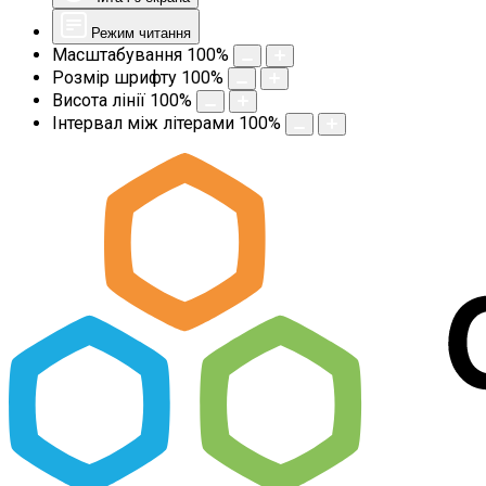
Режим читання
Масштабування
100
%
Розмір шрифту
100
%
Висота лінії
100
%
Інтервал між літерами
100
%