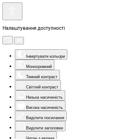
Налаштування доступності
Інвертувати кольори
Монохромний
Темний контраст
Світлий контраст
Низька насиченість
Висока насиченість
Виділити посилання
Виділити заголовки
Читач з екрана