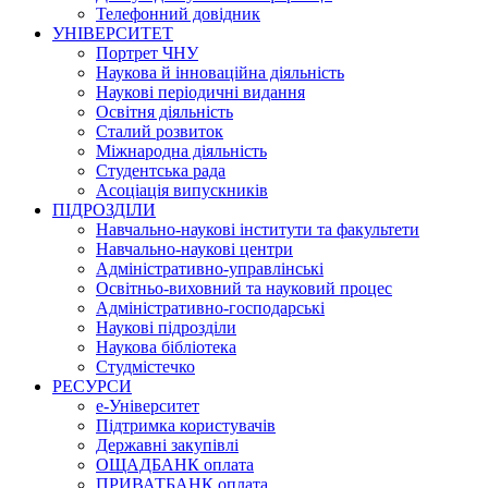
Телефонний довідник
УНІВЕРСИТЕТ
Портрет ЧНУ
Наукова й інноваційна діяльність
Наукові періодичні видання
Освітня діяльність
Сталий розвиток
Міжнародна діяльність
Студентська рада
Асоціація випускників
ПІДРОЗДІЛИ
Навчально-наукові інститути та факультети
Навчально-наукові центри
Адміністративно-управлінські
Освітньо-виховний та науковий процес
Адміністративно-господарські
Наукові підрозділи
Наукова бібліотека
Студмістечко
РЕСУРСИ
е-Університет
Підтримка користувачів
Державні закупівлі
ОЩАДБАНК оплата
ПРИВАТБАНК оплата