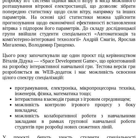
розробку ІоТ системи оцінки якості вітру в місці можливого
розташування вітрової електростанції, що дозволяє зібрати
попередню статистику щодо сили вітру, напрямку та інших
параметрів. На основі цієї статистики можна здійснити
прогнозування щодо економічної ефективності встановлення
вітряка з підпором його параметрів. До складу дослідницької
групи ввійшли студенти спеціальності «Автоматизація та
комп'ютерно-інтегровані технології» Андрій Смагін, Ярослав
Мигаленко, Володимир Гриценко.
Цього року започаткували ще один проєкт під керівництвом
Віталія Дідука — «Space Development Game», що орієнтований
на розробку інтерактивної навчальної гри. Тестова версія гри
розробляється як WEB-додаток і має можливість освоєння
цілого спектру спеціалізацій:
програмування, електроніка, мікропроцесорна техніка,
інженерія, фізика, математика тощо;
інтерактивна взаємодія гравця з ігровим середовищем;
можливість контролю ігрового процесу з боку
викладача;
можливість колаборативної роботи з навчальними
закладами в рамках групової навчальної роботи
студентів при розробці нових сюжетних ліній.
У проєкті беруть участь студенти спеціальності