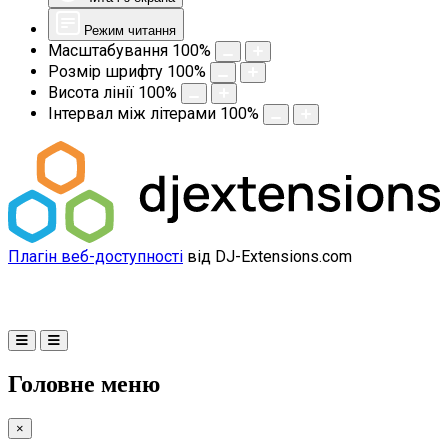
Режим читання
Масштабування
100
%
Розмір шрифту
100
%
Висота лінії
100
%
Інтервал між літерами
100
%
Плагін веб-доступності
від DJ-Extensions.com
Головне меню
×