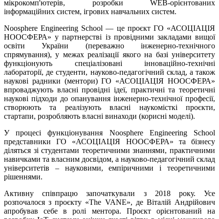
мікрокомп'ютерів, розробки WEB-орієнтованих
інформаційних систем, ігрових навчальних систем.
Noosphere Engineering School — це проєкт ГО «АСОЦІАЦІЯ
НООСФЕРА» у партнерстві із провідними закладами вищої
освіти України (переважно інженерно-технічного
спрямування), у межах реалізації якого на базі університету
функціонують спеціалізовані інноваційно-технічні
лабораторії, де студенти, науково-педагогічний склад, а також
наукові радники (ментори) ГО «АСОЦІАЦІЯ НООСФЕРА»
впроваджують власні провідні ідеї, практичні та теоретичні
наукові підходи до опанування інженерно-технічної професії,
створюють та реалізують власні наукомісткі проєкти,
стартапи, розробляють власні винаходи (корисні моделі).
У процесі функціонування Noosphere Engineering School
представники ГО «АСОЦІАЦІЯ НООСФЕРА» та бізнесу
діляться зі студентами теоретичними знаннями, практичними
навичками та власним досвідом, а науково-педагогічний склад
університетів – науковими, емпіричними і теоретичними
рішеннями.
Активну співпрацю започаткували з 2018 року. Усе
розпочалося з проєкту «The VANE», де Віталій Андрійович
апробував себе в ролі ментора. Проєкт орієнтований на