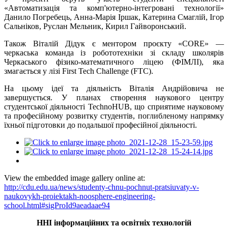
«Автоматизація та комп'ютерно-інтегровані технології»
Данило Погребець, Анна-Марія Іршак, Катерина Смаглій, Ігор
Сальніков, Руслан Мельник, Кирил Гайворонський.
Також Віталій Дідук є ментором проєкту «CORE» —
черкаська команда із робототехніки зі складу школярів
Черкаського фізико-математичного ліцею (ФІМЛІ), яка
змагається у лізі First Tech Challenge (FTC).
На цьому ідеї та діяльність Віталія Андрійовича не
завершується. У планах створення наукового центру
студентської діяльності TechnoHUB, що сприятиме науковому
та професійному розвитку студентів, поглибленому напрямку
їхньої підготовки до подальшої професійної діяльності.
View the embedded image gallery online at:
http://cdu.edu.ua/news/studenty-chnu-pochnut-pratsiuvaty-v-
naukovykh-proiektakh-noosphere-engineering-
school.html#sigProId9aeadaae94
ННІ інформаційних та освітніх технологій