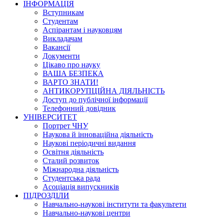
ІНФОРМАЦІЯ
Вступникам
Студентам
Аспірантам і науковцям
Викладачам
Вакансії
Документи
Цікаво про науку
ВАША БЕЗПЕКА
ВАРТО ЗНАТИ!
АНТИКОРУПЦІЙНА ДІЯЛЬНІСТЬ
Доступ до публічної інформації
Телефонний довідник
УНІВЕРСИТЕТ
Портрет ЧНУ
Наукова й інноваційна діяльність
Наукові періодичні видання
Освітня діяльність
Сталий розвиток
Міжнародна діяльність
Студентська рада
Асоціація випускників
ПІДРОЗДІЛИ
Навчально-наукові інститути та факультети
Навчально-наукові центри