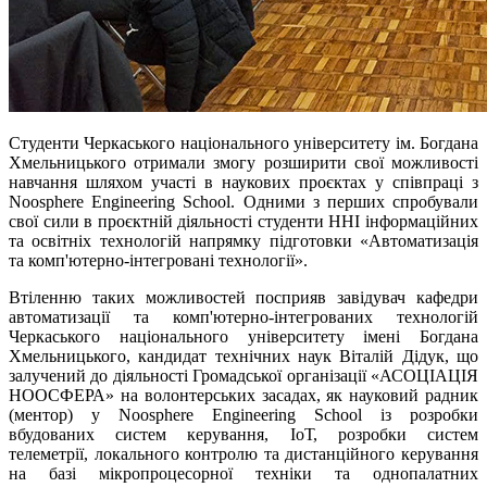
Студенти Черкаського національного університету ім. Богдана
Хмельницького отримали змогу розширити свої можливості
навчання шляхом участі в наукових проєктах у співпраці з
Noosphere Engineering School. Одними з перших спробували
свої сили в проєктній діяльності студенти ННІ інформаційних
та освітніх технологій напрямку підготовки «Автоматизація
та комп'ютерно-інтегровані технології».
Втіленню таких можливостей посприяв завідувач кафедри
автоматизації та комп'ютерно-інтегрованих технологій
Черкаського національного університету імені Богдана
Хмельницького, кандидат технічних наук Віталій Дідук, що
залучений до діяльності Громадської організації «АСОЦІАЦІЯ
НООСФЕРА» на волонтерських засадах, як науковий радник
(ментор) у Noosphere Engineering School із розробки
вбудованих систем керування, ІоТ, розробки систем
телеметрії, локального контролю та дистанційного керування
на базі мікропроцесорної техніки та однопалатних