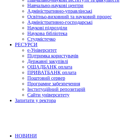
Навчально-наукові центри
Адміністративно-управлінські
Освітньо-виховний та науковий процес
Адміністративно-господарські
Наукові підрозділи
Наукова бібліотека
Студмістечко
РЕСУРСИ
е-Університет
Підтримка користувачів
Державні закупівлі
ОЩАДБАНК оплата
ПРИВАТБАНК оплата
Поштовий сервер
Програмне забезпечення
Інституційний репозитарій
Сайти університету
Запитати у ректора
НОВИНИ