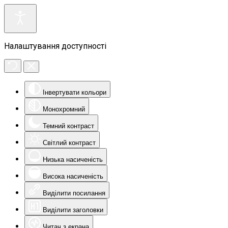
Налаштування доступності
Інвертувати кольори
Монохромний
Темний контраст
Світлий контраст
Низька насиченість
Висока насиченість
Виділити посилання
Виділити заголовки
Читач з екрана