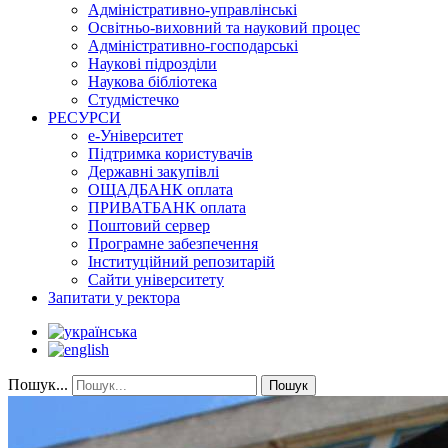
Адміністративно-управлінські
Освітньо-виховний та науковий процес
Адміністративно-господарські
Наукові підрозділи
Наукова бібліотека
Студмістечко
РЕСУРСИ
е-Університет
Підтримка користувачів
Державні закупівлі
ОЩАДБАНК оплата
ПРИВАТБАНК оплата
Поштовий сервер
Програмне забезпечення
Інституційний репозитарій
Сайти університету
Запитати у ректора
Пошук...
Пошук