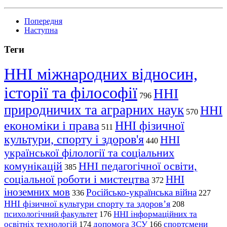
Попередня
Наступна
Теги
ННІ міжнародних відносин,
історії та філософії
ННІ
796
природничих та аграрних наук
ННІ
570
економіки і права
ННІ фізичної
511
культури, спорту і здоров'я
ННІ
440
української філології та соціальних
комунікацій
ННІ педагогічної освіти,
385
соціальної роботи і мистецтва
ННІ
372
іноземних мов
Російсько-українська війна
336
227
ННІ фізичної культури спорту та здоров’я
208
психологічний факультет
ННІ інформаційних та
176
освітніх технологій
допомога ЗСУ
спортсмени
174
166