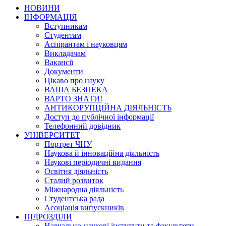
НОВИНИ
ІНФОРМАЦІЯ
Вступникам
Студентам
Аспірантам і науковцям
Викладачам
Вакансії
Документи
Цікаво про науку
ВАША БЕЗПЕКА
ВАРТО ЗНАТИ!
АНТИКОРУПЦІЙНА ДІЯЛЬНІСТЬ
Доступ до публічної інформації
Телефонний довідник
УНІВЕРСИТЕТ
Портрет ЧНУ
Наукова й інноваційна діяльність
Наукові періодичні видання
Освітня діяльність
Сталий розвиток
Міжнародна діяльність
Студентська рада
Асоціація випускників
ПІДРОЗДІЛИ
Навчально-наукові інститути та факультети