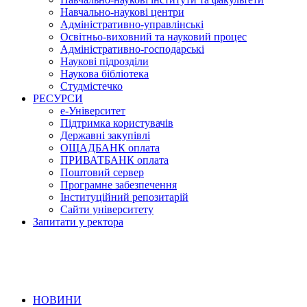
Навчально-наукові центри
Адміністративно-управлінські
Освітньо-виховний та науковий процес
Адміністративно-господарські
Наукові підрозділи
Наукова бібліотека
Студмістечко
РЕСУРСИ
е-Університет
Підтримка користувачів
Державні закупівлі
ОЩАДБАНК оплата
ПРИВАТБАНК оплата
Поштовий сервер
Програмне забезпечення
Інституційний репозитарій
Сайти університету
Запитати у ректора
НОВИНИ