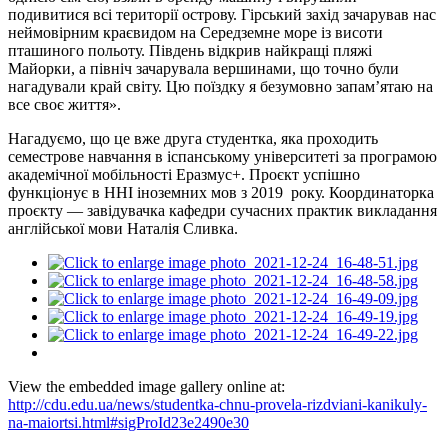
подивитися всі території острову. Гірський захід зачарував нас
неймовірним краєвидом на Середземне море із висоти
пташиного польоту. Південь відкрив найкращі пляжі
Майорки, а північ зачарувала вершинами, що точно були
нагадували край світу. Цю поїздку я безумовно запам’ятаю на
все своє життя».
Нагадуємо, що це вже друга студентка, яка проходить
семестрове навчання в іспанському університеті за програмою
академічної мобільності Еразмус+. Проєкт успішно
функціонує в ННІ іноземних мов з 2019 року. Координаторка
проєкту — завідувачка кафедри сучасних практик викладання
англійської мови Наталія Сливка.
View the embedded image gallery online at:
http://cdu.edu.ua/news/studentka-chnu-provela-rizdviani-kanikuly-
na-maiortsi.html#sigProId23e2490e30