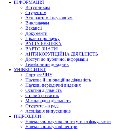
ІНФОРМАЦІЯ
Вступникам
Студентам
Аспірантам і науковцям
Викладачам
Вакансії
Документи
Цікаво про науку
ВАША БЕЗПЕКА
ВАРТО ЗНАТИ!
АНТИКОРУПЦІЙНА ДІЯЛЬНІСТЬ
Доступ до публічної інформації
Телефонний довідник
УНІВЕРСИТЕТ
Портрет ЧНУ
Наукова й інноваційна діяльність
Наукові періодичні видання
Освітня діяльність
Сталий розвиток
Міжнародна діяльність
Студентська рада
Асоціація випускників
ПІДРОЗДІЛИ
Навчально-наукові інститути та факультети
Навчально-наукові центри