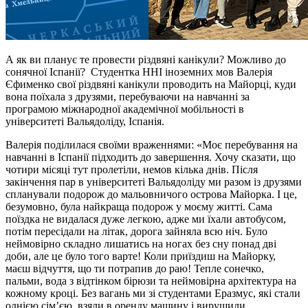
А як ви планує те провести різдвяні канікули? Можливо до
сонячної Іспанії? Студентка ННІ іноземних мов Валерія
Єфименко свої різдвяні канікули проводить на Майорці, куди
вона поїхала з друзями, перебуваючи на навчанні за
програмою міжнародної академічної мобільності в
університеті Вальядоліду, Іспанія.
Валерія поділилася своїми враженнями: «Моє перебування на
навчанні в Іспанії підходить до завершення. Хочу сказати, що
чотири місяці тут пролетіли, немов кілька днів. Після
закінчення пар в університеті Вальядоліду ми разом із друзями
спланували подорож до мальовничого острова Майорка. І це,
безумовно, була найкраща подорож у моєму житті. Сама
поїздка не видалася дуже легкою, адже ми їхали автобусом,
потім пересідали на літак, дорога зайняла всю ніч. Було
неймовірно складно лишатись на ногах без сну понад дві
доби, але це було того варте! Коли приїздиш на Майорку,
маєш відчуття, що ти потрапив до раю! Тепле сонечко,
пальми, вода з відтінком бірюзи та неймовірна архітектура на
кожному кроці. Без вагань ми зі студентами Еразмус, які стали
однією сім’єю, взяли в оренду машину і вирушили