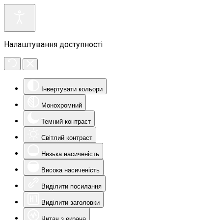
Налаштування доступності
Інвертувати кольори
Монохромний
Темний контраст
Світлий контраст
Низька насиченість
Висока насиченість
Виділити посилання
Виділити заголовки
Читач з екрана