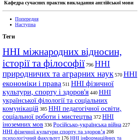
Кафедра сучасних практик викладання англійської мови
Попередня
Наступна
Теги
ННІ міжнародних відносин,
історії та філософії
ННІ
796
природничих та аграрних наук
ННІ
570
економіки і права
ННІ фізичної
511
культури, спорту і здоров'я
ННІ
440
української філології та соціальних
комунікацій
ННІ педагогічної освіти,
385
соціальної роботи і мистецтва
ННІ
372
іноземних мов
Російсько-українська війна
336
227
ННІ фізичної культури спорту та здоров’я
208
психологічний факультет
ННІ інформаційних та
176