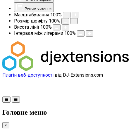
Режим читання
Масштабування
100
%
Розмір шрифту
100
%
Висота лінії
100
%
Інтервал між літерами
100
%
Плагін веб-доступності
від DJ-Extensions.com
Головне меню
×