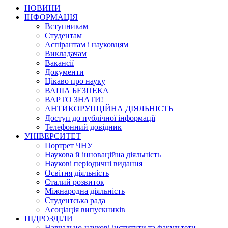
НОВИНИ
ІНФОРМАЦІЯ
Вступникам
Студентам
Аспірантам і науковцям
Викладачам
Вакансії
Документи
Цікаво про науку
ВАША БЕЗПЕКА
ВАРТО ЗНАТИ!
АНТИКОРУПЦІЙНА ДІЯЛЬНІСТЬ
Доступ до публічної інформації
Телефонний довідник
УНІВЕРСИТЕТ
Портрет ЧНУ
Наукова й інноваційна діяльність
Наукові періодичні видання
Освітня діяльність
Сталий розвиток
Міжнародна діяльність
Студентська рада
Асоціація випускників
ПІДРОЗДІЛИ
Навчально-наукові інститути та факультети