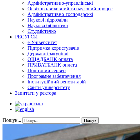
Адміністративно-управлінські
Освітньо-виховний та науковий процес
Адміністративно-господарські
Наукові підрозділи
Наукова бібліотека
Студмістечко
РЕСУРСИ
е-Університет
Підтримка користувачів
Державні закупівлі
ОЩАДБАНК оплата
ПРИВАТБАНК оплата
Поштовий сервер
Програмне забезпечення
Інституційний репозитарій
Сайти університету
Запитати у ректора
Пошук...
Пошук