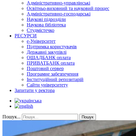
Адміністративно-управлінські
Освітньо-виховний та науковий процес
Адміністративно-господарські
Наукові підрозділи
Наукова бібліотека
Студмістечко
РЕСУРСИ
е-Університет
Підтримка користувачів
Державні закупівлі
ОЩАДБАНК оплата
ПРИВАТБАНК оплата
Поштовий сервер
Програмне забезпечення
Інституційний репозитарій
Сайти університету
Запитати у ректора
Пошук...
Пошук