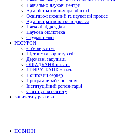
Навчально-наукові центри
Адміністративно-управлінські
Освітньо-виховний та науковий процес
Адміністративно-господарські
Наукові підрозділи
Наукова бібліотека
Студмістечко
РЕСУРСИ
е-Університет
Підтримка користувачів
Державні закупівлі
ОЩАДБАНК оплата
ПРИВАТБАНК оплата
Поштовий сервер
Програмне забезпечення
Інституційний репозитарій
Сайти університету
Запитати у ректора
НОВИНИ