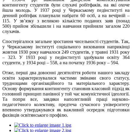
контингенту студентів були слухачі робітфаків, на які охоче
йшла молодь. У 1937 році у Черкаському педінституті на
денний робітфак планували набрати 60 осіб, а на вечірній –
115. У зв’язку з великою кількістю поданих заяв (понад
500)
прийом
збільшили
і
на навчання прийняли загалом 220
слухачів.
Спостерігалося загальне зростання чисельності студентів. Так,
у Черкаському інституті соціального виховання наприкінці
жовтня 1930 року навчалося 249 студентів, у травні 1931 року
– 323. У 1933 році у педінституті здобували освіту 364
студенти, у 1934 році – 558, а на початку 1936 року – 594.
Отже, перші два довоєнні десятиліття роботи нашого закладу
освіти характеризувалися частими змінами свого статусу,
труднощами організаційного та матеріального характеру.
Основу формування контингенту становив класовий підхід як
головний принцип панівної у той час комуністичної ідеології.
Та попри все, завдяки наполегливій праці науково-
педагогічного колективу, предтеча сучасного університету
впевнено утверджувався як важливий осередок підготовки
фахівців освітянського профілю.