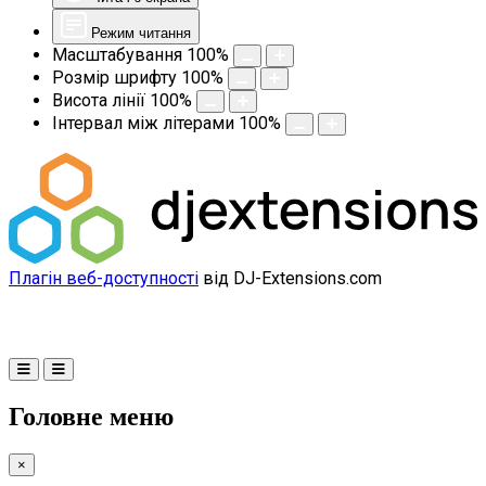
Режим читання
Масштабування
100
%
Розмір шрифту
100
%
Висота лінії
100
%
Інтервал між літерами
100
%
Плагін веб-доступності
від DJ-Extensions.com
Головне меню
×