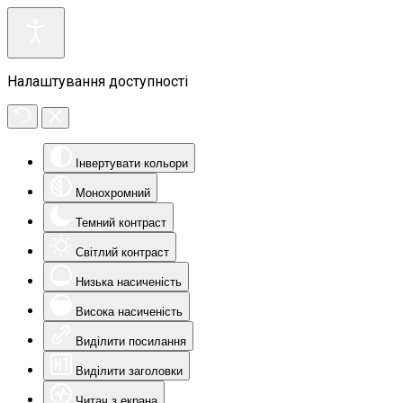
Налаштування доступності
Інвертувати кольори
Монохромний
Темний контраст
Світлий контраст
Низька насиченість
Висока насиченість
Виділити посилання
Виділити заголовки
Читач з екрана