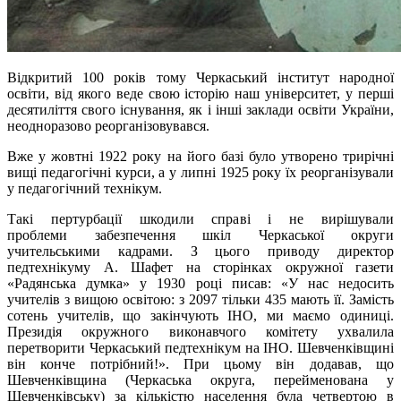
Відкритий 100 років тому Черкаський інститут народної
освіти, від якого веде свою історію наш університет, у перші
десятиліття свого існування, як і інші заклади освіти України,
неодноразово реорганізовувався.
Вже у жовтні 1922 року на його базі було утворено трирічні
вищі педагогічні курси, а у липні 1925 року їх реорганізували
у педагогічний технікум.
Такі пертурбації шкодили справі
і
не
вирішували
проблеми
забезпечення шкіл Черкаської округи
учительськими кадрами. З цього приводу директор
педтехнікуму А.
Шафет
на сторінках окружної газети
«Радянська думка» у 1930 році писав: «У нас недосить
учителів з вищою освітою: з 2097 тільки 435 мають її. Замість
сотень учителів, що закінчують ІНО, ми маємо одиниці.
Президія окружного виконавчого комітету ухвалила
перетворити Черкаський педтехнікум на ІНО. Шевченківщині
він конче потрібний!». При цьому він додавав, що
Шевченківщина (Черкаська округа, перейменована у
Шевченківську) за кількістю населення була четвертою в