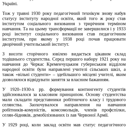
Україні.
Тож у травні 1930 року педагогічний технікум знову набув
статусу інституту народної освіти, який того ж року став
інститутом соціального виховання з трирічним терміном
навчання. Та на цьому трансформації не завершилися
і
у 1933
році інститут соціального виховання став педагогічним
інститутом, при якому у 1938 році почав працювати
дворічний учительський інститут.
З висоти сторічного ювілею видається цікавим склад
тодішнього студентства. Серед першого набору 1921 року на
навчання до Черкас Кременчуцьким губернським відділом
народної освіти були направлені учителі сільських шкіл, а
також «вільні студенти» – здебільшого місцеві учителі, яким
дозволялося відвідувати заняття за власним бажанням.
У 1920–1930-х рр. формування контингенту студентів
здійснювалося за класовим принципом. Основу студентства
мали складати представники робітничого класу і трудового
селянства. Заохочувалося направлення на навчання
робітників-комуністів, комсомольців, членів профспілки,
селян-бідняків, демобілізованих із лав Червоної Армії.
У 1929 році, коли заклад освіти мав статус педагогічного