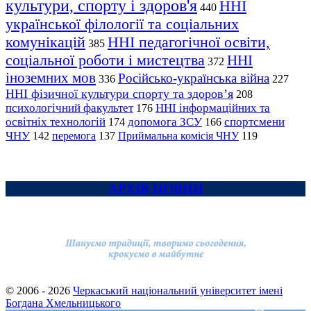
культури, спорту і здоров'я
ННІ
440
української філології та соціальних
комунікацій
ННІ педагогічної освіти,
385
соціальної роботи і мистецтва
ННІ
372
іноземних мов
Російсько-українська війна
336
227
ННІ фізичної культури спорту та здоров’я
208
психологічний факультет
ННІ інформаційних та
176
освітніх технологій
допомога ЗСУ
спортсмени
174
166
ЧНУ
перемога
142
137
Приймальна комісія ЧНУ
119
АРХІВ НОВИН
© 2006 - 2026
Черкаський національний університет імені
Богдана Хмельницького