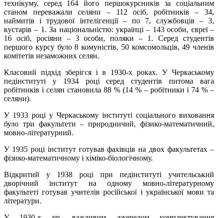
технікуму, серед 164 його першокурсників за соціальним
станом переважали селяни – 112 осіб, робітників – 34,
наймитів і трудової інтелігенції – по 7, службовців – 3,
кустарів – 1. За національністю: українці – 143 особи, євреї –
16 осіб, росіяни – 3 особи, поляки – 1. Серед студентів
першого курсу було 8 комуністів, 50 комсомольців, 49 членів
комітетів незаможних селян.
Класовий підхід зберігся і в 1930-х роках. У Черкаському
педінституті у 1934 році серед студентів питома вага
робітників і селян становила 88 % (14 % – робітники
і
74 % –
селяни).
У 1933 році у Черкаському інституті соціального виховання
було три факультети – природничий, фізико-математичний,
мовно-літературний.
У 1935 році інститут готував фахівців на двох факультетах –
фізико-математичному і хіміко-біологічному.
Відкритий у 1938 році при педінституті учительський
дворічний інститут на одному мовно-літературному
факультеті готував учителів російської
і
української мови та
літератури.
У 1930-х рр. важливим джерелом комплектування