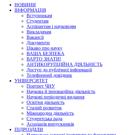
НОВИНИ
ІНФОРМАЦІЯ
Вступникам
Студентам
Аспірантам і науковцям
Викладачам
Вакансії
Документи
Цікаво про науку
ВАША БЕЗПЕКА
ВАРТО ЗНАТИ!
АНТИКОРУПЦІЙНА ДІЯЛЬНІСТЬ
Доступ до публічної інформації
Телефонний довідник
УНІВЕРСИТЕТ
Портрет ЧНУ
Наукова й інноваційна діяльність
Наукові періодичні видання
Освітня діяльність
Сталий розвиток
Міжнародна діяльність
Студентська рада
Асоціація випускників
ПІДРОЗДІЛИ
Навчально-наукові інститути та факультети