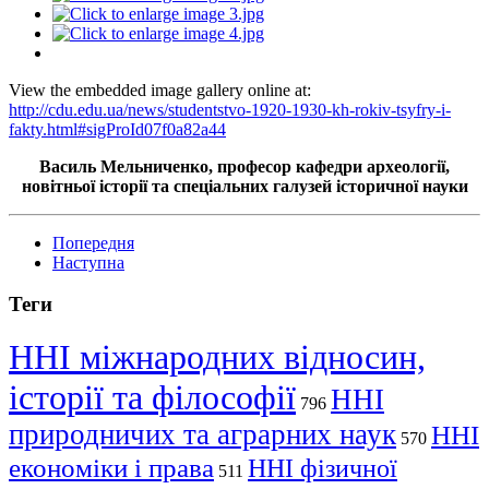
View the embedded image gallery online at:
http://cdu.edu.ua/news/studentstvo-1920-1930-kh-rokiv-tsyfry-i-
fakty.html#sigProId07f0a82a44
Василь Мельниченко, професор кафедри археології,
новітньої історії та спеціальних галузей історичної науки
Попередня
Наступна
Теги
ННІ міжнародних відносин,
історії та філософії
ННІ
796
природничих та аграрних наук
ННІ
570
економіки і права
ННІ фізичної
511