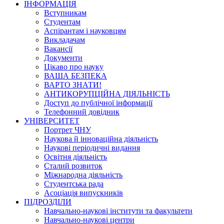
ІНФОРМАЦІЯ
Вступникам
Студентам
Аспірантам і науковцям
Викладачам
Вакансії
Документи
Цікаво про науку
ВАША БЕЗПЕКА
ВАРТО ЗНАТИ!
АНТИКОРУПЦІЙНА ДІЯЛЬНІСТЬ
Доступ до публічної інформації
Телефонний довідник
УНІВЕРСИТЕТ
Портрет ЧНУ
Наукова й інноваційна діяльність
Наукові періодичні видання
Освітня діяльність
Сталий розвиток
Міжнародна діяльність
Студентська рада
Асоціація випускників
ПІДРОЗДІЛИ
Навчально-наукові інститути та факультети
Навчально-наукові центри