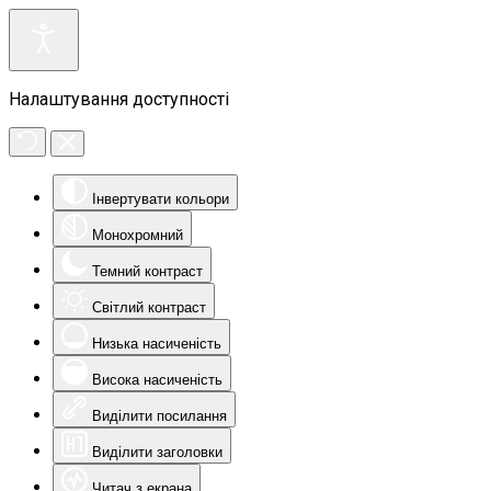
Налаштування доступності
Інвертувати кольори
Монохромний
Темний контраст
Світлий контраст
Низька насиченість
Висока насиченість
Виділити посилання
Виділити заголовки
Читач з екрана