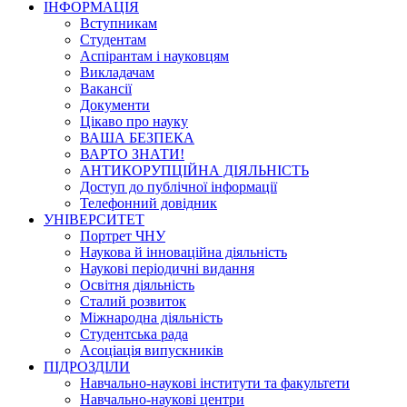
ІНФОРМАЦІЯ
Вступникам
Студентам
Аспірантам і науковцям
Викладачам
Вакансії
Документи
Цікаво про науку
ВАША БЕЗПЕКА
ВАРТО ЗНАТИ!
АНТИКОРУПЦІЙНА ДІЯЛЬНІСТЬ
Доступ до публічної інформації
Телефонний довідник
УНІВЕРСИТЕТ
Портрет ЧНУ
Наукова й інноваційна діяльність
Наукові періодичні видання
Освітня діяльність
Сталий розвиток
Міжнародна діяльність
Студентська рада
Асоціація випускників
ПІДРОЗДІЛИ
Навчально-наукові інститути та факультети
Навчально-наукові центри