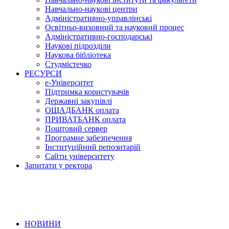
Навчально-наукові центри
Адміністративно-управлінські
Освітньо-виховний та науковий процес
Адміністративно-господарські
Наукові підрозділи
Наукова бібліотека
Студмістечко
РЕСУРСИ
е-Університет
Підтримка користувачів
Державні закупівлі
ОЩАДБАНК оплата
ПРИВАТБАНК оплата
Поштовий сервер
Програмне забезпечення
Інституційний репозитарій
Сайти університету
Запитати у ректора
НОВИНИ