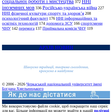
соціальної роботи і мистецтва
ННІ
372
іноземних мов
Російсько-українська війна
336
227
ННІ фізичної культури спорту та здоров’я
208
психологічний факультет
ННІ інформаційних та
176
освітніх технологій
допомога ЗСУ
спортсмени
174
166
ЧНУ
перемога
142
137
Приймальна комісія ЧНУ
119
АРХІВ НОВИН
© 2006 - 2026
Черкаський національний університет імені
Богдана Хмельницького
Ми використовуємо файли cookie, щоб покращити наш сервіс
для вас. Більше інформації ви можете знайти в нашій
політиці