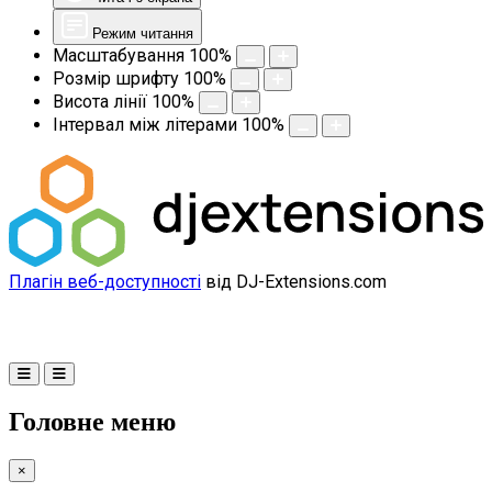
Режим читання
Масштабування
100
%
Розмір шрифту
100
%
Висота лінії
100
%
Інтервал між літерами
100
%
Плагін веб-доступності
від DJ-Extensions.com
Головне меню
×