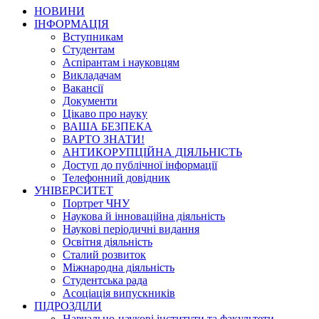
НОВИНИ
ІНФОРМАЦІЯ
Вступникам
Студентам
Аспірантам і науковцям
Викладачам
Вакансії
Документи
Цікаво про науку
ВАША БЕЗПЕКА
ВАРТО ЗНАТИ!
АНТИКОРУПЦІЙНА ДІЯЛЬНІСТЬ
Доступ до публічної інформації
Телефонний довідник
УНІВЕРСИТЕТ
Портрет ЧНУ
Наукова й інноваційна діяльність
Наукові періодичні видання
Освітня діяльність
Сталий розвиток
Міжнародна діяльність
Студентська рада
Асоціація випускників
ПІДРОЗДІЛИ
Навчально-наукові інститути та факультети