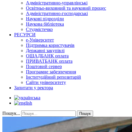
Адміністративно-управлінські
Освітньо-виховний та науковий процес
Адміністративно-господарські
Наукові підрозділи
Наукова бібліотека
Студмістечко
РЕСУРСИ
е-Університет
Підтримка користувачів
Державні закупівлі
ОЩАДБАНК оплата
ПРИВАТБАНК оплата
Поштовий сервер
Програмне забезпечення
Інституційний репозитарій
Сайти університету
Запитати у ректора
Пошук...
Пошук