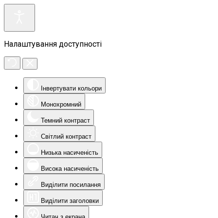
Налаштування доступності
Інвертувати кольори
Монохромний
Темний контраст
Світлий контраст
Низька насиченість
Висока насиченість
Виділити посилання
Виділити заголовки
Читач з екрана