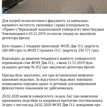
Для потреб психологічного факультету та навчально-
наукового інституту економіки і права (спеціальність
«Право») Черкаський національний університет імені Богдана
Хмельницького 03.11.2019 оголосив тендер на закупівлю
детектора брехні.
Було подано 2 тендерні пропозиції: ФОП Дяк О.І. (вартість
240 000 грн) та ФОП Стрільчук О.С. (вартість 250 571 грн).
Відповідно до рішення тендерного комітету університету
переможцем став ФОП Дяк О.І., з яким 11.12.2019 було
укладено договір № 452 про закупівлю детектора брехні.
Прилад було закуплено, але при встановленні виявлено
приховані недоліки. За відсутності будь-яких зовнішніх
пошкоджень передача даних із датчиків для вимірювання
фізіологічних показників не здійснювалася.
20.02.2020 комісія університету склала Акт про виявлення
прихованих недоліків та направила претензію постачальнику.
Згідно з листом від 24.02.2020 ФОП Дяк О.І. повідомив про