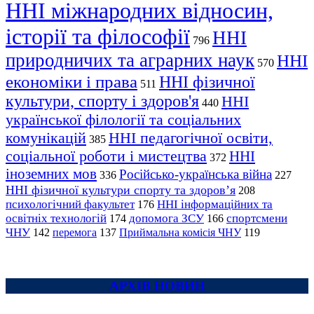
ННІ міжнародних відносин,
історії та філософії
ННІ
796
природничих та аграрних наук
ННІ
570
економіки і права
ННІ фізичної
511
культури, спорту і здоров'я
ННІ
440
української філології та соціальних
комунікацій
ННІ педагогічної освіти,
385
соціальної роботи і мистецтва
ННІ
372
іноземних мов
Російсько-українська війна
336
227
ННІ фізичної культури спорту та здоров’я
208
психологічний факультет
ННІ інформаційних та
176
освітніх технологій
допомога ЗСУ
спортсмени
174
166
ЧНУ
перемога
142
137
Приймальна комісія ЧНУ
119
АРХІВ НОВИН