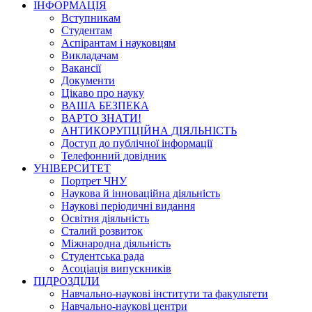
ІНФОРМАЦІЯ
Вступникам
Студентам
Аспірантам і науковцям
Викладачам
Вакансії
Документи
Цікаво про науку
ВАША БЕЗПЕКА
ВАРТО ЗНАТИ!
АНТИКОРУПЦІЙНА ДІЯЛЬНІСТЬ
Доступ до публічної інформації
Телефонний довідник
УНІВЕРСИТЕТ
Портрет ЧНУ
Наукова й інноваційна діяльність
Наукові періодичні видання
Освітня діяльність
Сталий розвиток
Міжнародна діяльність
Студентська рада
Асоціація випускників
ПІДРОЗДІЛИ
Навчально-наукові інститути та факультети
Навчально-наукові центри