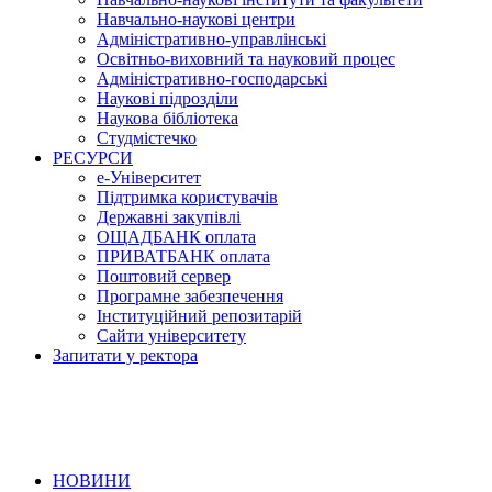
Навчально-наукові центри
Адміністративно-управлінські
Освітньо-виховний та науковий процес
Адміністративно-господарські
Наукові підрозділи
Наукова бібліотека
Студмістечко
РЕСУРСИ
е-Університет
Підтримка користувачів
Державні закупівлі
ОЩАДБАНК оплата
ПРИВАТБАНК оплата
Поштовий сервер
Програмне забезпечення
Інституційний репозитарій
Сайти університету
Запитати у ректора
НОВИНИ