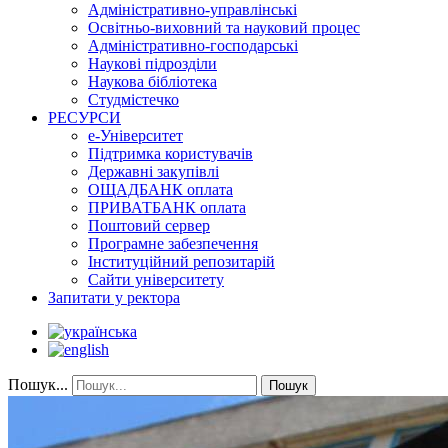
Адміністративно-управлінські
Освітньо-виховний та науковий процес
Адміністративно-господарські
Наукові підрозділи
Наукова бібліотека
Студмістечко
РЕСУРСИ
е-Університет
Підтримка користувачів
Державні закупівлі
ОЩАДБАНК оплата
ПРИВАТБАНК оплата
Поштовий сервер
Програмне забезпечення
Інституційний репозитарій
Сайти університету
Запитати у ректора
Пошук...
Пошук