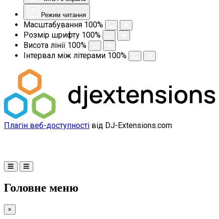
Режим читання
Масштабування
100
%
Розмір шрифту
100
%
Висота лінії
100
%
Інтервал між літерами
100
%
Плагін веб-доступності
від DJ-Extensions.com
Головне меню
×