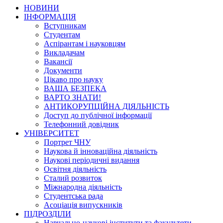
НОВИНИ
ІНФОРМАЦІЯ
Вступникам
Студентам
Аспірантам і науковцям
Викладачам
Вакансії
Документи
Цікаво про науку
ВАША БЕЗПЕКА
ВАРТО ЗНАТИ!
АНТИКОРУПЦІЙНА ДІЯЛЬНІСТЬ
Доступ до публічної інформації
Телефонний довідник
УНІВЕРСИТЕТ
Портрет ЧНУ
Наукова й інноваційна діяльність
Наукові періодичні видання
Освітня діяльність
Сталий розвиток
Міжнародна діяльність
Студентська рада
Асоціація випускників
ПІДРОЗДІЛИ
Навчально-наукові інститути та факультети