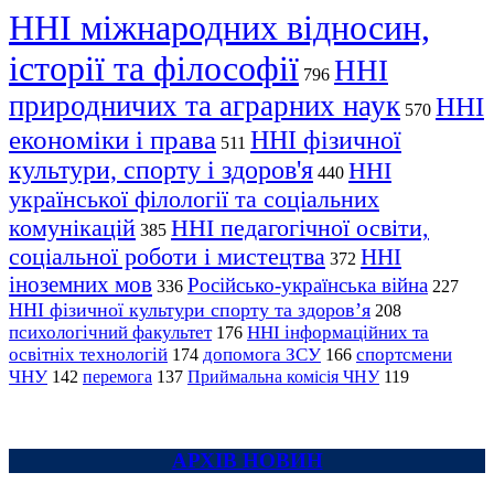
ННІ міжнародних відносин,
історії та філософії
ННІ
796
природничих та аграрних наук
ННІ
570
економіки і права
ННІ фізичної
511
культури, спорту і здоров'я
ННІ
440
української філології та соціальних
комунікацій
ННІ педагогічної освіти,
385
соціальної роботи і мистецтва
ННІ
372
іноземних мов
Російсько-українська війна
336
227
ННІ фізичної культури спорту та здоров’я
208
психологічний факультет
ННІ інформаційних та
176
освітніх технологій
допомога ЗСУ
спортсмени
174
166
ЧНУ
перемога
142
137
Приймальна комісія ЧНУ
119
АРХІВ НОВИН