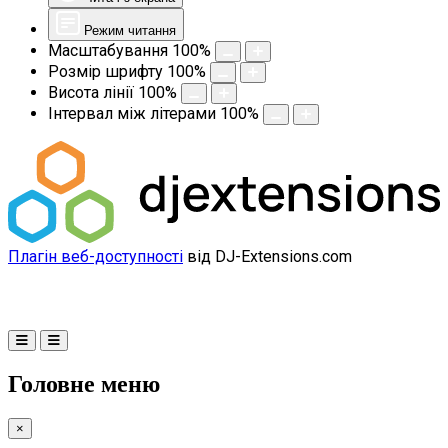
Режим читання
Масштабування
100
%
Розмір шрифту
100
%
Висота лінії
100
%
Інтервал між літерами
100
%
Плагін веб-доступності
від DJ-Extensions.com
Головне меню
×