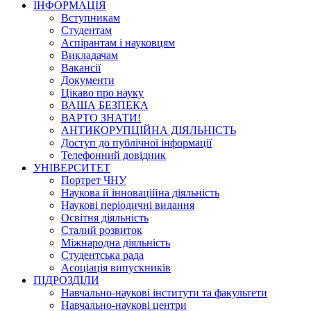
ІНФОРМАЦІЯ
Вступникам
Студентам
Аспірантам і науковцям
Викладачам
Вакансії
Документи
Цікаво про науку
ВАША БЕЗПЕКА
ВАРТО ЗНАТИ!
АНТИКОРУПЦІЙНА ДІЯЛЬНІСТЬ
Доступ до публічної інформації
Телефонний довідник
УНІВЕРСИТЕТ
Портрет ЧНУ
Наукова й інноваційна діяльність
Наукові періодичні видання
Освітня діяльність
Сталий розвиток
Міжнародна діяльність
Студентська рада
Асоціація випускників
ПІДРОЗДІЛИ
Навчально-наукові інститути та факультети
Навчально-наукові центри