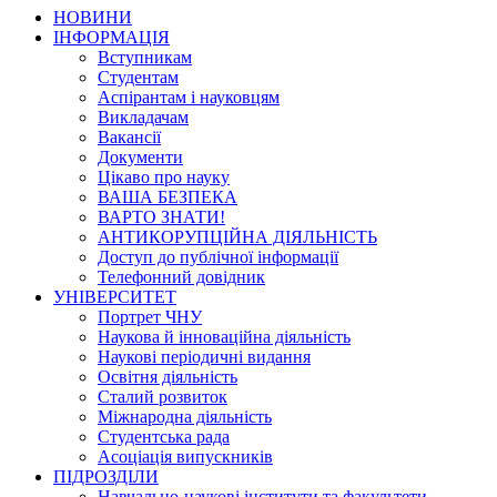
НОВИНИ
ІНФОРМАЦІЯ
Вступникам
Студентам
Аспірантам і науковцям
Викладачам
Вакансії
Документи
Цікаво про науку
ВАША БЕЗПЕКА
ВАРТО ЗНАТИ!
АНТИКОРУПЦІЙНА ДІЯЛЬНІСТЬ
Доступ до публічної інформації
Телефонний довідник
УНІВЕРСИТЕТ
Портрет ЧНУ
Наукова й інноваційна діяльність
Наукові періодичні видання
Освітня діяльність
Сталий розвиток
Міжнародна діяльність
Студентська рада
Асоціація випускників
ПІДРОЗДІЛИ
Навчально-наукові інститути та факультети