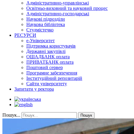
Адміністративно-управлінські
Освітньо-виховний та науковий процес
Адміністративно-господарські
Наукові підрозділи
Наукова бібліотека
Студмістечко
РЕСУРСИ
е-Університет
Підтримка користувачів
Державні закупівлі
ОЩАДБАНК оплата
ПРИВАТБАНК оплата
Поштовий сервер
Програмне забезпечення
Інституційний репозитарій
Сайти університету
Запитати у ректора
Пошук...
Пошук