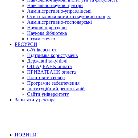
Навчально-наукові центри
Адміністративно-управлінські
Освітньо-виховний та науковий процес
Адміністративно-господарські
Наукові підрозділи
Наукова бібліотека
Студмістечко
РЕСУРСИ
е-Університет
Підтримка користувачів
Державні закупівлі
ОЩАДБАНК оплата
ПРИВАТБАНК оплата
Поштовий сервер
Програмне забезпечення
Інституційний репозитарій
Сайти університету
Запитати у ректора
НОВИНИ