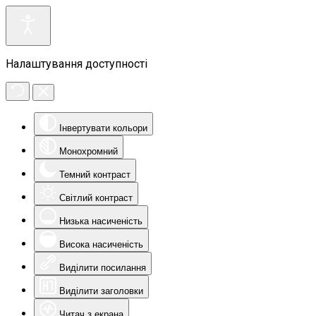
Налаштування доступності
Інвертувати кольори
Монохромний
Темний контраст
Світлий контраст
Низька насиченість
Висока насиченість
Виділити посилання
Виділити заголовки
Читач з екрана