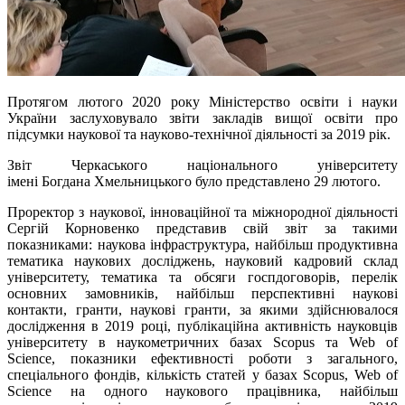
Протягом лютого 2020 року Міністерство освіти і науки
України заслуховувало звіти закладів вищої освіти про
підсумки наукової та науково-технічної діяльності за 2019 рік.
Звіт Черкаського національного університету
імені Богдана Хмельницького було представлено 29 лютого.
Проректор з наукової, інноваційної та міжнородної діяльності
Сергій Корновенко представив свій звіт за такими
показниками: наукова інфраструктура, найбільш продуктивна
тематика наукових досліджень, науковий кадровий склад
університету, тематика та обсяги госпдоговорів, перелік
основних замовників, найбільш перспективні наукові
контакти, гранти, наукові гранти, за якими здійснювалося
дослідження
в 2019 році, публікаційна активність науковців
університету в наукометричних базах Scopus та Web of
Science, показники ефективності роботи з загального,
спеціального фондів, кількість статей у базах Scopus, Web of
Science на одного наукового працівника, найбільш