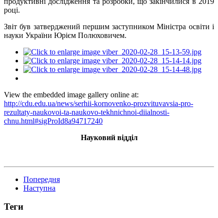
продуктивні дослідження та розробки, що закінчилися в 2019
році.
Звіт був затверджений першим заступником Міністра освіти і
науки України Юрієм Полюховичем.
View the embedded image gallery online at:
http://cdu.edu.ua/news/serhii-kornovenko-prozvituvavsia-pro-
rezultaty-naukovoi-ta-naukovo-tekhnichnoi-diialnosti-
chnu.html#sigProId8a94717240
Науковий відділ
Попередня
Наступна
Теги