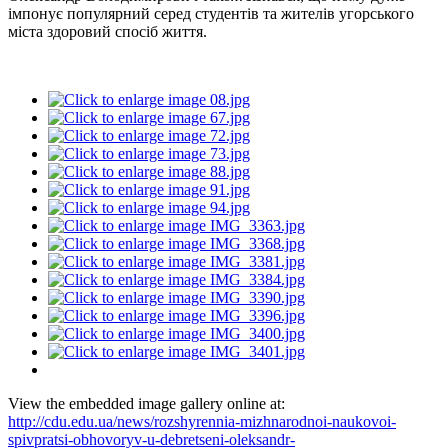
імпонує популярний серед студентів та жителів угорського
міста здоровий спосіб життя.
View the embedded image gallery online at:
http://cdu.edu.ua/news/rozshyrennia-mizhnarodnoi-naukovoi-
spivpratsi-obhovoryv-u-debretseni-oleksandr-