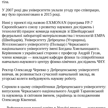
тіла.
У 2007 році два університети уклали угоду про співпрацю,
яку було пролонговано в 2015 році.
Нині у проекті під назвою EXMONAN (програма FP-7
Європейського союзу з розвитку наукових досліджень і
технологій) працює команда науковців зі Швейцарської
федеральної лабораторії матеріалознавства і технологій EMPA
(Швейцарія), Університету Дебрецена (Угорщина),
Ягеллонського університету (Польща) і Черкаського
національного університету імені Богдана Хмельницького.
Керівником з української сторони є професор Андрій Гусак,
члени команди — викладачі кафедри фізики та співробітники
навчально-наукового центру фізико-хімічних досліджень ЧНУ.
Ректор Олександр Черевко у Дебреценському університеті
вивчав, як розвивається сучасний навчальний заклад, як
угорські колеги вибудовують наукову роботу.
Сприяли в цьому співробітники Дебреценського університету:
випускник Черкаського національного Андрій Тарановський
та науковець зі світовим іменем, українець за походженням
Олександр Кікенеші.
— Реформування вищої освіти в Україні триває, — наголошує