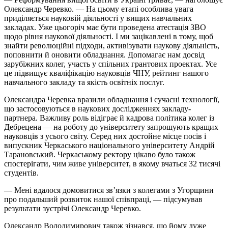
Олександр Черевко. — На цьому етапі особлива увага
приділяється науковій діяльності у вищих навчальних
закладах. Уже цьогоріч має бути проведена атестація ЗВО
щодо рівня наукової діяльності. І ми зацікавлені в тому, щоб
знайти революційні підходи, активізувати наукову діяльність,
поповнити й оновити обладнання. Допомагає нам досвід
зарубіжних колег, участь у спільних грантових проектах. Усе
це підвищує кваліфікацію науковців ЧНУ, рейтинг нашого
навчального закладу та якість освітніх послуг.
Олександра Черевка вразили обладнання і сучасні технології,
що застосовуються в наукових дослідженнях закладу-
партнера. Важливу роль відіграє й кадрова політика колег із
Дебрецена — на роботу до університету запрошують кращих
науковців з усього світу. Серед них достойне місце посів і
випускник Черкаського національного університету Андрій
Тарановський. Черкаському ректору цікаво було також
спостерігати, чим живе університет, в якому вчаться 32 тисячі
студентів.
— Мені вдалося домовитися зв’язки з колегами з Угорщини
про подальший розвиток нашої співпраці, — підсумував
результати зустрічі Олександр Черевко.
Олександр Володимирович також зізнався, що йому дуже