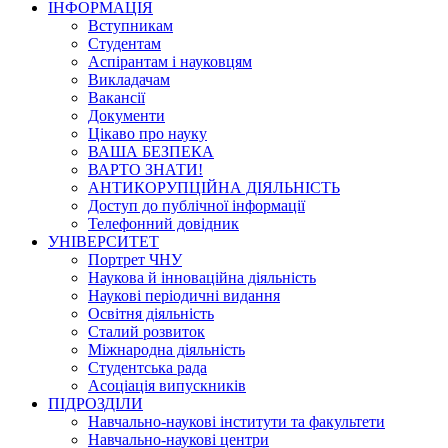
ІНФОРМАЦІЯ
Вступникам
Студентам
Аспірантам і науковцям
Викладачам
Вакансії
Документи
Цікаво про науку
ВАША БЕЗПЕКА
ВАРТО ЗНАТИ!
АНТИКОРУПЦІЙНА ДІЯЛЬНІСТЬ
Доступ до публічної інформації
Телефонний довідник
УНІВЕРСИТЕТ
Портрет ЧНУ
Наукова й інноваційна діяльність
Наукові періодичні видання
Освітня діяльність
Сталий розвиток
Міжнародна діяльність
Студентська рада
Асоціація випускників
ПІДРОЗДІЛИ
Навчально-наукові інститути та факультети
Навчально-наукові центри