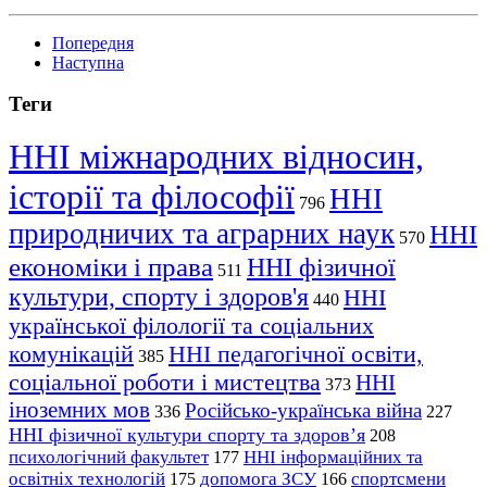
Попередня
Наступна
Теги
ННІ міжнародних відносин,
історії та філософії
ННІ
796
природничих та аграрних наук
ННІ
570
економіки і права
ННІ фізичної
511
культури, спорту і здоров'я
ННІ
440
української філології та соціальних
комунікацій
ННІ педагогічної освіти,
385
соціальної роботи і мистецтва
ННІ
373
іноземних мов
Російсько-українська війна
336
227
ННІ фізичної культури спорту та здоров’я
208
психологічний факультет
ННІ інформаційних та
177
освітніх технологій
допомога ЗСУ
спортсмени
175
166