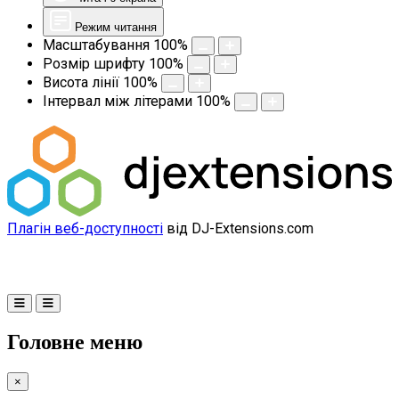
Режим читання
Масштабування
100
%
Розмір шрифту
100
%
Висота лінії
100
%
Інтервал між літерами
100
%
Плагін веб-доступності
від DJ-Extensions.com
Головне меню
×