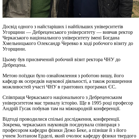
Досвід одного з найстаріших і найбільших університетів
Угорщини — Дебреценського університету — вивчав ректор
Черкаського національного університету імені Богдана
Хмельницького Олександр Черевко в ході робочого візиту до
Угорщини.
Цьому був присвячений робочий візит ректора ЧНУ до
Дебрецена.
Метою поїздки було ознайомлення з роботою вишу, його
кафедр як осередків наукової діяльності, а також розширення
можливостей участі ЧНУ в грантових програмах ЄС.
Співпраця Черкаського національного з Дебреценським
університетом має тривалу історію. Ще в 1995 році професор
Андрій Гусак побував там на міжнародній конференції.
Відтоді проводилися спільні дослідження, конференції.
Зокрема, черкаських науковців поєднувала співпраця з
професором кафедри фізики Дежо Беке, а пізніше й з його
учнем Золтаном Ерделі, який очолює кафедру фізики твердого