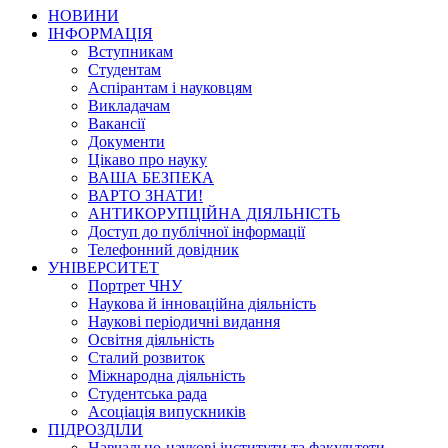
НОВИНИ
ІНФОРМАЦІЯ
Вступникам
Студентам
Аспірантам і науковцям
Викладачам
Вакансії
Документи
Цікаво про науку
ВАША БЕЗПЕКА
ВАРТО ЗНАТИ!
АНТИКОРУПЦІЙНА ДІЯЛЬНІСТЬ
Доступ до публічної інформації
Телефонний довідник
УНІВЕРСИТЕТ
Портрет ЧНУ
Наукова й інноваційна діяльність
Наукові періодичні видання
Освітня діяльність
Сталий розвиток
Міжнародна діяльність
Студентська рада
Асоціація випускників
ПІДРОЗДІЛИ
Навчально-наукові інститути та факультети