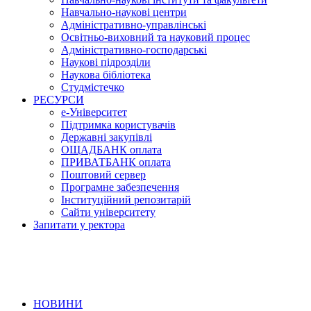
Навчально-наукові центри
Адміністративно-управлінські
Освітньо-виховний та науковий процес
Адміністративно-господарські
Наукові підрозділи
Наукова бібліотека
Студмістечко
РЕСУРСИ
е-Університет
Підтримка користувачів
Державні закупівлі
ОЩАДБАНК оплата
ПРИВАТБАНК оплата
Поштовий сервер
Програмне забезпечення
Інституційний репозитарій
Сайти університету
Запитати у ректора
НОВИНИ