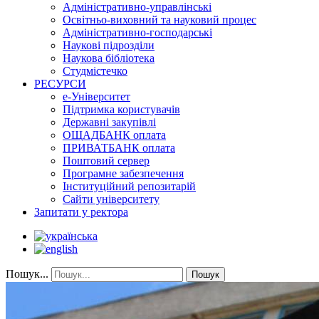
Адміністративно-управлінські
Освітньо-виховний та науковий процес
Адміністративно-господарські
Наукові підрозділи
Наукова бібліотека
Студмістечко
РЕСУРСИ
е-Університет
Підтримка користувачів
Державні закупівлі
ОЩАДБАНК оплата
ПРИВАТБАНК оплата
Поштовий сервер
Програмне забезпечення
Інституційний репозитарій
Сайти університету
Запитати у ректора
Пошук...
Пошук