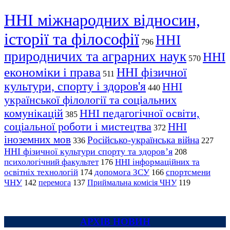
ННІ міжнародних відносин,
історії та філософії
ННІ
796
природничих та аграрних наук
ННІ
570
економіки і права
ННІ фізичної
511
культури, спорту і здоров'я
ННІ
440
української філології та соціальних
комунікацій
ННІ педагогічної освіти,
385
соціальної роботи і мистецтва
ННІ
372
іноземних мов
Російсько-українська війна
336
227
ННІ фізичної культури спорту та здоров’я
208
психологічний факультет
ННІ інформаційних та
176
освітніх технологій
допомога ЗСУ
спортсмени
174
166
ЧНУ
перемога
142
137
Приймальна комісія ЧНУ
119
АРХІВ НОВИН