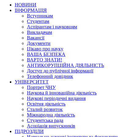
НОВИНИ
ІНФОРМАЦІЯ
Вступникам
Студентам
Аспірантам і науковцям
Викладачам
Вакансії
Документи
Цікаво про науку
ВАША БЕЗПЕКА
ВАРТО ЗНАТИ!
АНТИКОРУПЦІЙНА ДІЯЛЬНІСТЬ
Доступ до публічної інформації
Телефонний довідник
УНІВЕРСИТЕТ
Портрет ЧНУ
Наукова й інноваційна діяльність
Наукові періодичні видання
Освітня діяльність
Сталий розвиток
Міжнародна діяльність
Студентська рада
Асоціація випускників
ПІДРОЗДІЛИ
Навчально-наукові інститути та факультети