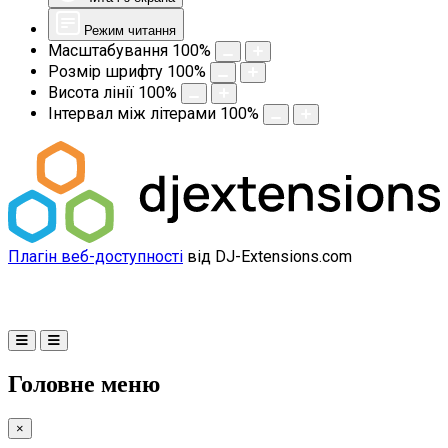
Режим читання
Масштабування
100
%
Розмір шрифту
100
%
Висота лінії
100
%
Інтервал між літерами
100
%
Плагін веб-доступності
від DJ-Extensions.com
Головне меню
×