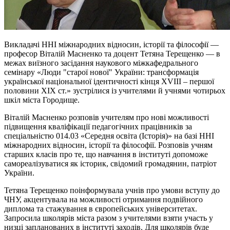
Викладачі ННІ міжнародних відносин, історії та філософії —
професор Віталій Масненко та доцент Тетяна Терещенко — в
межах виїзного засідання наукового міжкафедрального
семінару «Люди "старої нової" України: трансформація
української національної ідентичності кінця ХVІІІ – першої
половини ХІХ ст.» зустрілися із учителями й учнями чотирьох
шкіл міста Городище.
Віталій Масненко розповів учителям про нові можливості
підвищення кваліфікації педагогічних працівників за
спеціальністю 014.03 «Середня освіта (Історія)» на базі ННІ
міжнародних відносин, історії та філософії. Розповів учням
старших класів про те, що навчання в інституті допоможе
самореалізуватися як історик, свідомий громадянин, патріот
України.
Тетяна Терещенко поінформувала учнів про умови вступу до
ЧНУ, акцентувала на можливості отримання подвійного
диплома та стажування в європейських університетах.
Запросила школярів міста разом з учителями взяти участь у
низці запланованих в інституті заходів. Для школярів буде