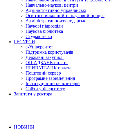
Навчально-наукові центри
Адміністративно-управлінські
Освітньо-виховний та науковий процес
Адміністративно-господарські
Наукові підрозділи
Наукова бібліотека
Студмістечко
РЕСУРСИ
е-Університет
Підтримка користувачів
Державні закупівлі
ОЩАДБАНК оплата
ПРИВАТБАНК оплата
Поштовий сервер
Програмне забезпечення
Інституційний репозитарій
Сайти університету
Запитати у ректора
НОВИНИ