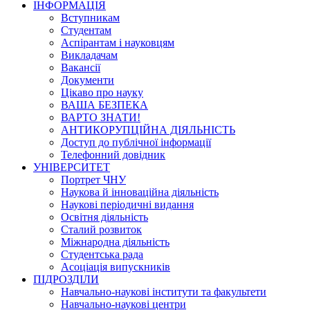
ІНФОРМАЦІЯ
Вступникам
Студентам
Аспірантам і науковцям
Викладачам
Вакансії
Документи
Цікаво про науку
ВАША БЕЗПЕКА
ВАРТО ЗНАТИ!
АНТИКОРУПЦІЙНА ДІЯЛЬНІСТЬ
Доступ до публічної інформації
Телефонний довідник
УНІВЕРСИТЕТ
Портрет ЧНУ
Наукова й інноваційна діяльність
Наукові періодичні видання
Освітня діяльність
Сталий розвиток
Міжнародна діяльність
Студентська рада
Асоціація випускників
ПІДРОЗДІЛИ
Навчально-наукові інститути та факультети
Навчально-наукові центри