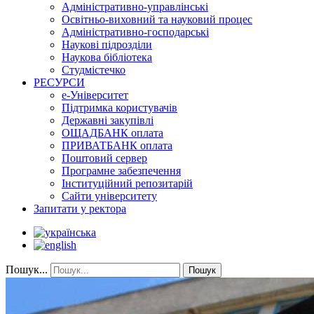
Адміністративно-управлінські
Освітньо-виховний та науковий процес
Адміністративно-господарські
Наукові підрозділи
Наукова бібліотека
Студмістечко
РЕСУРСИ
е-Університет
Підтримка користувачів
Державні закупівлі
ОЩАДБАНК оплата
ПРИВАТБАНК оплата
Поштовий сервер
Програмне забезпечення
Інституційний репозитарій
Сайти університету
Запитати у ректора
Пошук...
Пошук