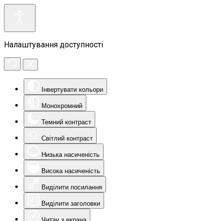
Налаштування доступності
Інвертувати кольори
Монохромний
Темний контраст
Світлий контраст
Низька насиченість
Висока насиченість
Виділити посилання
Виділити заголовки
Читач з екрана