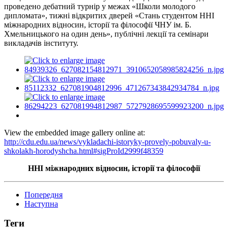
проведено дебатний турнір у межах «Школи молодого
дипломата», тижні відкритих дверей «Стань студентом ННІ
міжнародних відносин, історії та філософії ЧНУ ім. Б.
Хмельницького на один день», публічні лекції та семінари
викладачів інституту.
View the embedded image gallery online at:
http://cdu.edu.ua/news/vykladachi-istoryky-provely-pobuvaly-u-
shkolakh-horodyshcha.html#sigProId2999f48359
ННІ міжнародних відносин, історії та філософії
Попередня
Наступна
Теги